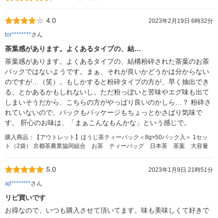
4.0
2023年2月19日 6時32分
tor********
さん
茶葉感があります。よくあるタイプの、結…
茶葉感があります。よくあるタイプの、結構粉砕された茶葉のお茶
パックではないようです。まぁ、それが良いかどうかは分からない
のですが…（笑）。もしかすると粉砕タイプの方が、早く抽出でき
る、とかあるかもしれないし。ただ粉っぽいと苦味やエグ味も出て
しまいそうだから、こちらの方がやっぱり良いのかしら…？ 粉砕さ
れていないので、パックもパッケージもちょっとかさばり気味で
す。 肝心のお味は、「まぁこんなもんかな」という感じで。
購入商品：【アウトレット】ほうじ茶ティーパック＜8g×50パック入＞ 1セッ
ト（2袋） 京都茶農業協同組合 お茶 ティーバッグ 日本茶 茶葉 大容量
5.0
2023年1月9日 21時51分
ajl********
さん
リピ買いです
お得なので、いつも購入させて頂いてます。味も美味しくて好きで