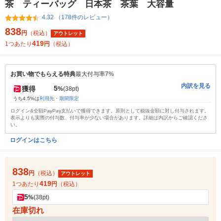
茶 ティーバッグ 日本茶 茶葉 大容量
4.32 （178件のレビュー）
838
円
（税込）
アウトレット
419
1つあたり
円
（税込）
お買い物でもらえる特典
最大付与率7%
内訳を見る
5
獲得
%
(38pt)
うち4.5%は
利用先・期間限定
ログイン&全額PayPay支払いで獲得できます。原則として税抜金額に対し付与されます。
表示よりも実際の付与数、付与率が少ない場合があります。詳細は内訳からご確認くださ
い。
ログインはこちら
838
円
（税込）
アウトレット
419
1つあたり
円
（税込）
5
%
(38pt)
在庫切れ