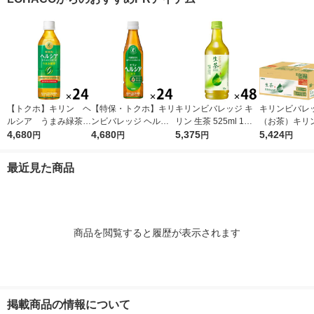
ン
【トクホ】キリン ヘ
【特保・トクホ】キリ
キリンビバレッジ キ
キリンビバレ
ルシア うまみ緑茶
ンビバレッジ ヘルシ
リン 生茶 525ml 1セ
（お茶）キリ
５００ｍｌＰＥＴ 1箱
4,680
ア 緑茶 350ml スリム
4,680
ット（48本） お茶 緑
5,375
ッジ 生茶 ラ
5,424
円
円
円
円
（24本入）
1箱（24本入）
茶 ペットボトル
525ml×24本 3
1セット(48本)
最近見た商品
商品を閲覧すると履歴が表示されます
掲載商品の情報について