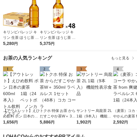
キリンビバレッジ キ
キリンビバレッジ キ
リン 生茶 ほうじ茶 ラ
リン 生茶 ほうじ茶 52
ベルレス 525ml 1セッ
5,280
5ml 1セット（48本）
5,375
円
円
ト（48本） お茶 ペッ
お茶 ペットボトル
トボトル
お茶の人気ランキング
もっと見る
1
2
3
4
【アウトレット】えひ
トクホ 特保 お茶 から
サントリー 烏龍茶 2L
（麦茶）コカ
め飲料 ポン 日本の麦
だすこやか茶W＋ 350
1箱（9本入） 機能性
やかんの麦茶 f
茶 600ml 1箱（2
1,656
ml ラベルレス 1セッ
5,886
表示食品
1,902
健美茶 ラベルレ
2,592
円
円
円
円
4本入） ペットボト
ト（48本）コカ コー
0ml 1箱（24
ル飲料 ノンカフェイ
ラ
LOHACOからのおすすめPRアイテム