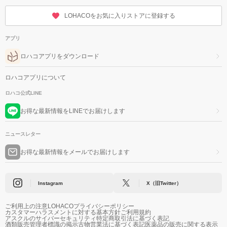
LOHACOをお気に入りストアに登録する
アプリ
ロハコアプリをダウンロード
ロハコアプリについて
ロハコ公式LINE
お得な最新情報をLINEでお届けします
ニュースレター
お得な最新情報をメールでお届けします
Instagram
X（旧Twitter）
ご利用上の注意
LOHACOプライバシーポリシー
カスタマーハラスメントに対する基本方針
ご利用規約
アスクルのサイバーセキュリティ
特定商取引法に基づく表記
酒類販売管理者標識の掲示
古物営業法に基づく表記
医薬品の販売に関する表示