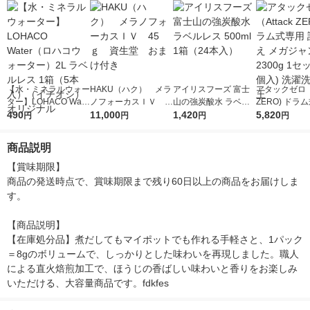
【水・ミネラルウォー
HAKU（ハク） メラ
アイリスフーズ 富士
アタックゼロ（A
ター】LOHACO Wate
ノフォーカスＩＶ 4
山の強炭酸水 ラベル
ZERO) ドラ
r（ロハコウォータ
490
5ｇ 資生堂 おまけ
11,000
レス 500ml 1箱（24
1,420
詰め替え メガ
5,820
円
円
円
円
ー）2L ラベルレス 1
付き
本入）
ボ 2300g 1
箱（5本入）（イチオ
個入) 洗濯洗剤
商品説明
シ） オリジナル
【賞味期限】

商品の発送時点で、賞味期限まで残り60日以上の商品をお届けしま
す。

【商品説明】

【在庫処分品】煮だしてもマイポットでも作れる手軽さと、1パック
＝8gのボリュームで、しっかりとした味わいを再現しました。職人
による直火焙煎加工で、ほうじの香ばしい味わいと香りをお楽しみ
いただける、大容量商品です。fdkfes