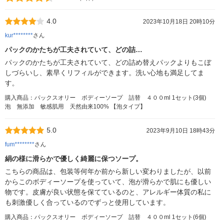
4.0
2023年10月18日 20時10分
kur********
さん
パックのかたちが工夫されていて、どの詰…
パックのかたちが工夫されていて、どの詰め替えパックよりもこぼ
しづらいし、素早くリフィルができます。洗い心地も満足してま
す。
購入商品：パックスオリー ボディーソープ 詰替 ４００ml 1セット(3個)
泡 無添加 敏感肌用 天然由来100% 【泡タイプ】
5.0
2023年9月10日 18時43分
fum********
さん
絹の様に滑らかで優しく綺麗に保つソープ。
こちらの商品は、包装等何年か前から新しい変わりましたが、以前
からこのボディーソープを使っていて、泡が滑らかで肌にも優しい
物です。皮膚が良い状態を保てているのと、アレルギー体質の私に
も刺激優しく合っているのでずっと使用しています。
購入商品：パックスオリー ボディーソープ 詰替 ４００ml 1セット(6個)