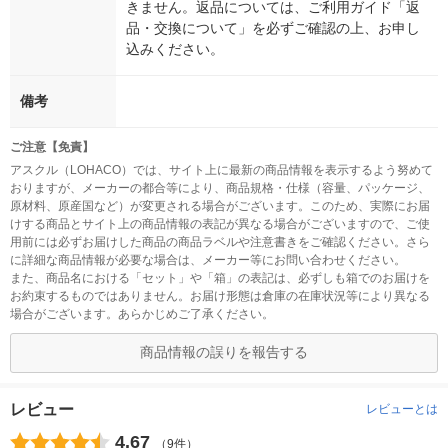
きません。返品については、ご利用ガイド「返
品・交換について」を必ずご確認の上、お申し
込みください。
備考
ご注意【免責】
アスクル（LOHACO）では、サイト上に最新の商品情報を表示するよう努めて
おりますが、メーカーの都合等により、商品規格・仕様（容量、パッケージ、
原材料、原産国など）が変更される場合がございます。このため、実際にお届
けする商品とサイト上の商品情報の表記が異なる場合がございますので、ご使
用前には必ずお届けした商品の商品ラベルや注意書きをご確認ください。さら
に詳細な商品情報が必要な場合は、メーカー等にお問い合わせください。
また、商品名における「セット」や「箱」の表記は、必ずしも箱でのお届けを
お約束するものではありません。お届け形態は倉庫の在庫状況等により異なる
場合がございます。あらかじめご了承ください。
商品情報の誤りを報告する
レビュー
レビューとは
4.67
（9件）