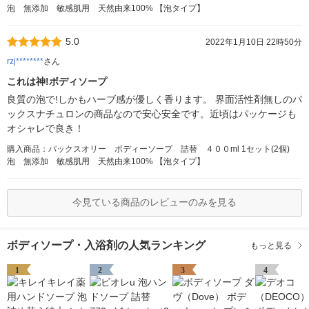
泡 無添加 敏感肌用 天然由来100% 【泡タイプ】
5.0
2022年1月10日 22時50分
rzj********
さん
これは神!ボディソープ
良質の泡で!しかもハーブ感が優しく香ります。 界面活性剤無しのパ
ックスナチュロンの商品なので安心安全です。近頃はパッケージも
オシャレで良き！
購入商品：パックスオリー ボディーソープ 詰替 ４００ml 1セット(2個)
泡 無添加 敏感肌用 天然由来100% 【泡タイプ】
今見ている商品のレビューのみを見る
ボディソープ・入浴剤の人気ランキング
もっと見る
1
2
3
4