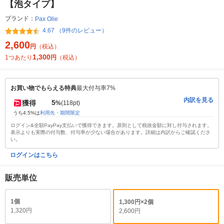
【泡タイプ】
ブランド：
Pax Olie
4.67 （9件のレビュー）
2,600
円
（税込）
1,300
1つあたり
円
（税込）
お買い物でもらえる特典
最大付与率7%
内訳を見る
5
獲得
%
(118pt)
うち4.5%は
利用先・期間限定
ログイン&全額PayPay支払いで獲得できます。原則として税抜金額に対し付与されます。
表示よりも実際の付与数、付与率が少ない場合があります。詳細は内訳からご確認くださ
い。
ログインはこちら
販売単位
1個
1,300円×2個
1,320円
2,600円