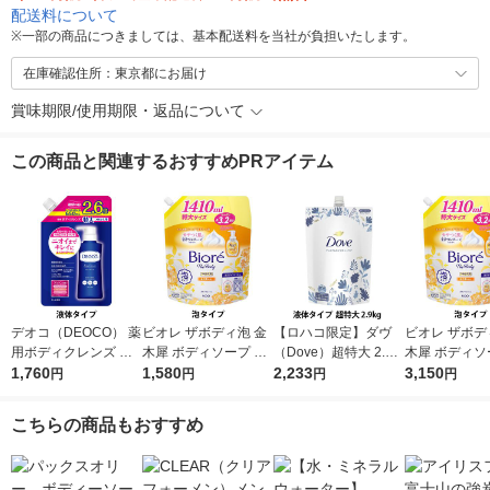
配送料について
※
一部の商品につきましては、基本配送料を当社が負担いたします。
在庫確認住所：東京都にお届け
賞味期限/使用期限・返品について
この商品と関連するおすすめPRアイテム
デオコ（DEOCO） 薬
ビオレ ザボディ泡 金
【ロハコ限定】ダヴ
ビオレ ザボデ
用ボディクレンズ 詰
木犀 ボディソープ 詰
（Dove）超特大 2.9k
木犀 ボディソ
め替え 大容量 650g
1,760
替 1410ml 花王 泡タ
1,580
g 液体 ボディウォッ
2,233
替 1410ml 2
3,150
円
円
円
円
ロート製薬 【液体タ
イプ
シュ 詰替え プレミア
タイプ
イプ】
ムモイスチャーケア
こちらの商品もおすすめ
ボディソープ オリジ
ナル 限定