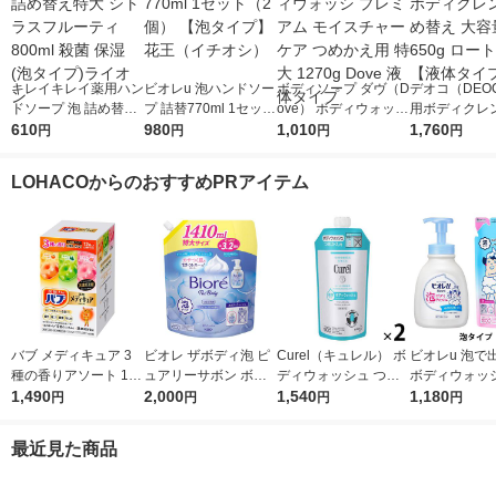
キレイキレイ薬用ハン
ビオレu 泡ハンドソー
ボディソープ ダヴ（D
デオコ（DEO
ドソープ 泡 詰め替え
プ 詰替770ml 1セット
ove） ボディウォッシ
用ボディクレン
特大 シトラスフルー
610
（2個） 【泡タイプ】
980
プレミアム モイスチ
1,010
め替え 大容量 
1,760
円
円
円
円
ティ 800ml 殺菌 保湿
花王（イチオシ）
ャーケア つめかえ用
ロート製薬 【
(泡タイプ)ライオン
特大 1270g Dove 液
イプ】
LOHACOからのおすすめPRアイテム
体タイプ
バブ メディキュア 3
ビオレ ザボディ泡 ピ
Curel（キュレル） ボ
ビオレu 泡で
種の香りアソート 1箱
ュアリーサボン ボデ
ディウォッシュ つめ
ボディウォッシ
（12錠入）高濃度炭
1,490
ィソープ 詰替特大 14
2,000
かえ用 340mL 2個 花
1,540
体 600ml+詰替
1,180
円
円
円
円
酸 薬用入浴剤 花王
10ml 花王 泡タイプ
王 敏感肌
ml やさしい
ュフローラル
最近見た商品
（微香性）ボ
プ【泡タイプ