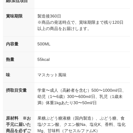
細/加点項目
賞味期限
製造後360日
※商品の発送時点で、賞味期限まで残り120日
以上の商品をお届けします。
内容量
500ML
熱量
55kcal
味
マスカット風味
摂取目安量
学童〜成人（高齢者を含む）500〜1000ml/日、
幼児（1〜6歳）300〜600ml/日、乳児（1歳未
満）体重1kgあたり30〜50ml/日
原材料 ※お
果糖ぶどう糖液糖（国内製造）、ぶどう糖、食
手元に届いた
塩/クエン酸、クエン酸Na、塩化K、香料、塩化
商品を必ずご
Mg、甘味料（アセスルファムK）