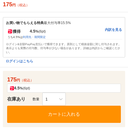
175
円
（税込）
お買い物でもらえる特典
最大付与率15.5%
内訳を見る
4.5
獲得
%
(6pt)
うち4.5%は
利用先・期間限定
ログイン&全額PayPay支払いで獲得できます。原則として税抜金額に対し付与されます。
表示よりも実際の付与数、付与率が少ない場合があります。詳細は内訳からご確認くださ
い。
ログインはこちら
175
円
（税込）
4.5
%
(6pt)
在庫あり
1
数量
カートに入れる