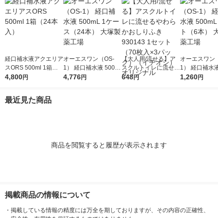
経口補水液アクエリア
オーエスワン（OS-
【大人用/流せる】ア
オーエスワン（
スORS 500ml 1箱（2
1） 経口補水液 500m
スクルトイレに流せる
1） 経口補水液
4本入）
4,800
L 1ケース（24本） 大
4,776
やわらかおしりふき 9
648
L 1セット（6
1,260
円
円
円
円
塚製薬工場
30143 1セット（70枚
塚製薬工場
入×3パック）（イチ
最近見た商品
オシ） オリジナル
商品を閲覧すると履歴が表示されます
掲載商品の情報について
・
掲載している情報の精度には万全を期しておりますが、その内容の正確性、