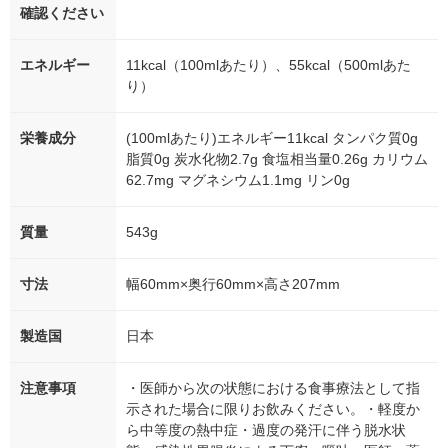
確認ください
エネルギー
11kcal（100mlあたり）、55kcal（500mlあた
り）
栄養成分
(100mlあたり)エネルギー11kcal タンパク質0g
脂質0g 炭水化物2.7g 食塩相当量0.26g カリウム
62.7mg マグネシウム1.1mg リン0g
質量
543g
寸法
幅60mm×奥行60mm×高さ207mm
製造国
日本
注意事項
・医師から次の状態における食事療法として指
示された場合に限りお飲みください。・軽度か
ら中等度の熱中症・過度の発汗に伴う脱水状