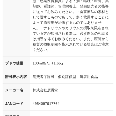
態・感染性胃腸炎による下痢・嘔吐・医師、薬
剤師、看護師、管理栄養士、登録販売者の指導
に従ってお飲みください。・食事療法の素材と
して適するものであって、多く飲用することに
よって原疾患が治癒するものではありませ
ん。・ナトリウムやカリウムの摂取制限をされ
ている方が飲用される際は、必ず医師の相談又
は指導を得てお飲みください。また、医師から
糖質の摂取制限を指示されている場合はご注意
ください。
ブドウ糖量
100mlあたり1.65g
許可表示内容
消費者庁許可 個別評価型 病者用食品
メーカー名
株式会社廣貫堂
JANコード
4954097917764