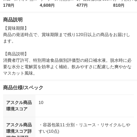
症脱水対策 500ml 1本
178
食品 DAKARA経口補
4,608
L アップル風味 1セッ
477
レー エミール
810
円
円
円
円
水液 1箱（24本入）
ト（3本） 大塚製薬工
ト アスベル
場
商品説明
【賞味期限】

商品の発送時点で、賞味期限まで残り120日以上の商品をお届けし
ます。

【商品説明】

消費者庁許可、特別用途食品個別評価型の経口補水液。脱水時に必
要な水分と電解質を効率よく補給。飲みやすさに配慮した爽やかな
マスカット風味。
商品仕様/スペック
アスクル商品
10
環境スコア
アスクル商品
・容器包装11:分別・リユース・リサイクルしや
環境スコア詳
すい(10点)