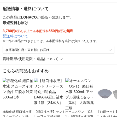
配送情報・送料について
この商品は
LOHACO
が販売・発送します。
最短翌日お届け
3,780
550
無料
円
(税込)以上で基本配送料
円
(税込)
配送料について
※
一部の商品につきましては、基本配送料を当社が負担いたします。
在庫確認住所：東京都にお届け
賞味期限/使用期限・返品について
こちらの商品もおすすめ
赤穂化成 経口補水液
【経口補水液】サント
オーエスワン （OS-
【お得セット】
スムーズイオン 熱中
リーフーズ 特別用途
1） 経口補水液 300m
け・手おけ Ag