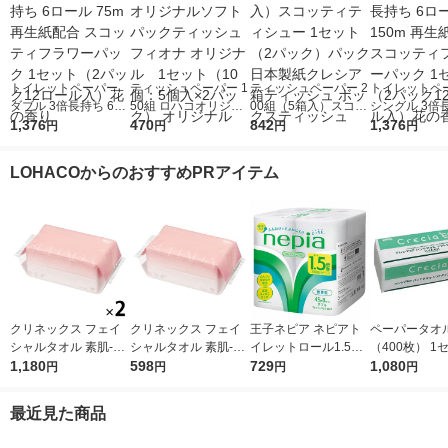
トイレットペーパー
ティッシュペーパー 1
ティッシュペーパー 2
トイレットペ
ダブル 3倍長持ち 6ロ
50組 ロハコオリジナ
00組（5箱入）スコッ
シングル 3倍長
ール 75m 再生紙配合
1,376
ルソフトパックティッ
470
ティティシュー 1セッ
842
ロール 150m
1,376
円
円
円
円
スコッティフラワーパ
シュ フィオナ オリジ
ト（2パック）パック
配合 スコッテ
ック 1セット（2パッ
ナル 1セット（10
日本製紙クレシア 箱
ワーパック 1
LOHACOからのおすすめPRアイテム
ク12ロール入）花の
個：5個入×2パック）
ティッシュ ボックス
（2パック12
香り
オリジナル
ティッシュ
入）花の香り
クリネックス フェイ
クリネックス フェイ
王子ネピア ネピアト
ペーパータオル
シャルタオル 素肌-SU
シャルタオル 素肌-SU
イレットロール1.5倍
（400枚） 1
HADA 100枚入 2個 日
1,180
HADA 100枚入 日本製
598
巻き8ロールダブル45
729
（5個）ソフ
1,080
円
円
円
円
本製紙クレシア 限定
紙クレシア 限定
m 27800 1個
200クレシア
（イチオシ） 限定
タオルスリム
最近見た商品
チオシ）