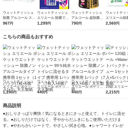
ウェットティッシュ
ウェットティッシュ
ウェットティッシュ
ウェットティ
除菌 アルコール スコ
エリエール 除菌でき
アルコール 超除菌で
エリエール除
ッティ ウェットティ
967
るアルコールタオル
1,299
きるアルコールタオル
790
ノンアルコー
2,560
円
円
円
円
シュー 1パック（56枚
ウイルス除去ボックス
パワープラスボトル本
詰め替え 1セ
入×6）日本製紙クレ
詰め替え（40枚入×10
体70枚 1個 大王製紙
枚入×20個）
こちらの商品もおすすめ
シア
個パック）大王製紙
大王製紙
ウェットティッシュ
ウェットティッシュ
ウェットティッシュ
ティッシュペー
エリエール ポケット
エリエール ポケット
エリエール ポケット
20組 エリエール
ウエットティシュー
1,290
ウエットティシュー 9
440
ウエットティシュー
440
er ソフトパ
2,215
円
円
円
円
除菌ノンアルコールタ
9％純水 トイレに流せ
除菌ノンアルコールタ
ッシュー 1セ
イプ 携帯用 1セット
るタイプ 携帯用 1パ
イプ 携帯用 1パック
個入×5パック
商品説明
（1パック(7枚×6個入)
ック（7枚入×6個）大
（7枚入×6個）大王製
製紙
×3）大王製紙
王製紙
紙
●おしりさっぱり爽快！気になるときにさっと使えて、トイレに流せ
る。●おしりだけではなく、手やからだふきにもご使用いただけま
す。●やわらかいシートで、やさしい拭き心地。●シャワートイレが