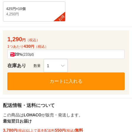
425円×10個
4,250円
お得
1,290
円
（税込）
430
1つあたり
円
（税込）
20
%
(233pt)
在庫あり
1
数量
カートに入れる
配送情報・送料について
この商品は
LOHACO
が販売・発送します。
最短翌日お届け
3,780
550
無料
円
(税込)以上で基本配送料
円
(税込)