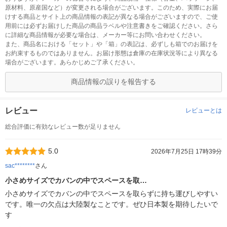
原材料、原産国など）が変更される場合がございます。このため、実際にお届
けする商品とサイト上の商品情報の表記が異なる場合がございますので、ご使
用前には必ずお届けした商品の商品ラベルや注意書きをご確認ください。さら
に詳細な商品情報が必要な場合は、メーカー等にお問い合わせください。
また、商品名における「セット」や「箱」の表記は、必ずしも箱でのお届けを
お約束するものではありません。お届け形態は倉庫の在庫状況等により異なる
場合がございます。あらかじめご了承ください。
商品情報の誤りを報告する
レビュー
レビューとは
総合評価に有効なレビュー数が足りません
5.0
2026年7月25日 17時39分
sac********
さん
小さめサイズでカバンの中でスペースを取…
小さめサイズでカバンの中でスペースを取らずに持ち運びしやすい
です。唯一の欠点は大陸製なことです。ぜひ日本製を期待したいで
す