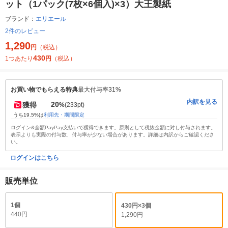
ット（1パック(7枚×6個入)×3）大王製紙
ブランド：
エリエール
2件のレビュー
1,290
円
（税込）
430
1つあたり
円
（税込）
お買い物でもらえる特典
最大付与率31%
内訳を見る
20
獲得
%
(233pt)
うち19.5%は
利用先・期間限定
ログイン&全額PayPay支払いで獲得できます。原則として税抜金額に対し付与されます。
表示よりも実際の付与数、付与率が少ない場合があります。詳細は内訳からご確認くださ
い。
ログインはこちら
販売単位
1個
430円×3個
440円
1,290円