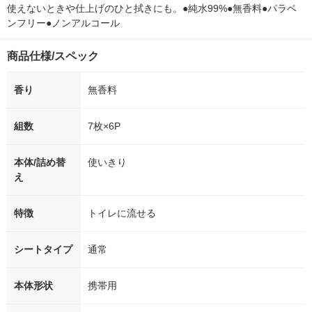
使えないときや仕上げのひと拭きにも。●純水99%●無香料●パラベ
ンフリー●ノンアルコール
商品仕様/スペック
香り
無香料
組数
7枚×6P
本体/詰め替
使いきり
え
特徴
トイレに流せる
シートタイプ
通常
本体形状
携帯用