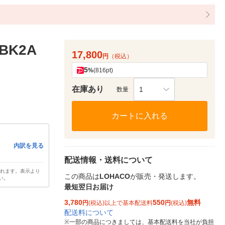
BK2A
17,800
円
（税込）
5
%
(816pt)
在庫あり
1
数量
カートに入れる
内訳を見る
配送情報・送料について
されます。表示より
この商品は
LOHACO
が販売・発送します。
い。
最短翌日お届け
3,780
550
無料
円
(税込)以上で基本配送料
円
(税込)
配送料について
※
一部の商品につきましては、基本配送料を当社が負担