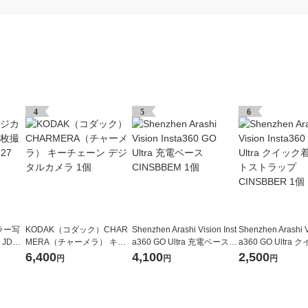
4
5
6
ラー写
KODAK（コダック）CHAR
Shenzhen Arashi Vision Inst
Shenzhen Arashi V
JDV1
MERA（チャーメラ） キー
a360 GO Ultra 充電ベース C
a360 GO Ultra
チェーン デジタルカメラ 1
INSBBEM 1個
リストストラップ C
6,400
4,100
2,500
円
円
円
個
R 1個