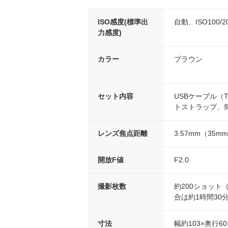
ISO感度(標準出
自動、ISO100/200
力感度)
カラー
ブラウン
セット内容
USBケーブル（T
トストラップ、
レンズ焦点距離
3.57mm（35
開放F値
F2.0
撮影枚数
約200ショット
合は約1時間30分（
寸法
幅約103×奥行60