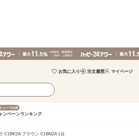
お気に入り
注文履歴
マイページ
ビューでお得
ャンペーン
ランキング
1BK2A ブラウン C1BN2A 1台