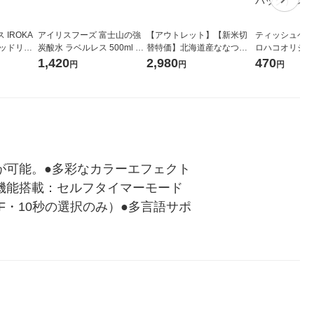
IROKA
アイリスフーズ 富士山の強
【アウトレット】【新米切
ティッシュペーパ
キッドリリ
炭酸水 ラベルレス 500ml 1
替特価】北海道産ななつぼ
ロハコオリジナ
詰め替え 超
箱（24本入）
し 無洗米 5kg 1袋 令和7年産
ックティッシュ
1,420
2,980
470
円
円
円
セット（5個
米 木徳神糧 オリジナル
リジナル 1セ
5個入×2パック
ル
影が可能。●多彩なカラーエフェクト
機能搭載：セルフタイマーモード
F・10秒の選択のみ）●多言語サポ