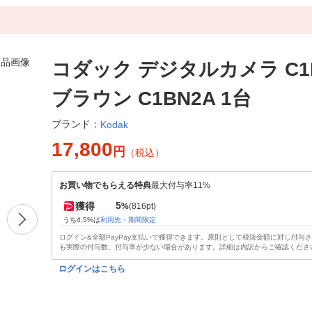
コダック デジタルカメラ C1
ブラウン C1BN2A 1台
ブランド：
Kodak
17,800
円
（税込）
お買い物でもらえる特典
最大付与率11%
5
獲得
%
(816pt)
うち4.5%は
利用先・期間限定
ログイン&全額PayPay支払いで獲得できます。原則として税抜金額に対し付与
も実際の付与数、付与率が少ない場合があります。詳細は内訳からご確認くださ
ログインはこちら