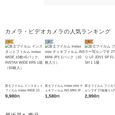
カメラ・ビデオカメラの人気ランキング
1
2
3
富士フイルム インスタント
富士フイルム instax mini チ
富士フイルム フジカ
フィルム instax WIDE 10枚×
ェキフィルム INS MINI JP1
ルンです 27枚撮り LF 
5パック INSTAX WIDE KR5
1パック（10枚入り）
SP FL 27 SH 1 1個
9,980
1,580
2,990
円
円
円
1箱（50枚入）