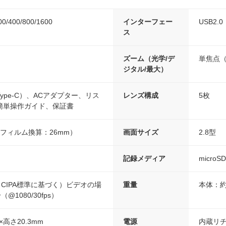
/400/800/1600
インターフェー
USB2.0
ス
ズーム（光学/デ
単焦点（
ジタル/最大）
ype-C）、ACアダプター、リス
レンズ構成
5枚
簡単操作ガイド、保証書
mmフィルム換算：26mm）
画面サイズ
2.8型
記録メディア
micr
（CIPA標準に基づく）ビデオの場
重量
本体：約
@1080/30fps）
×高さ20.3mm
電源
内蔵リ