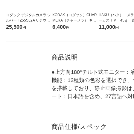
コダック デジタルカメラ シ
KODAK（コダック）CHAR
HAKU（ハク） メ
ルバー FZ55SL2A リチウム
MERA（チャーメラ） キー
ーカスＩＶ 45ｇ 
式 1台
チェーン デジタルカメラ 1
堂 おまけ付き
25,500
6,400
11,000
円
円
円
個
商品説明
●上方向180°チルト式モニター
機能：12種類の色彩を選択でき
を搭載しており、静止画像撮影は、
ート：日本語を含め、27言語へ
商品仕様/スペック