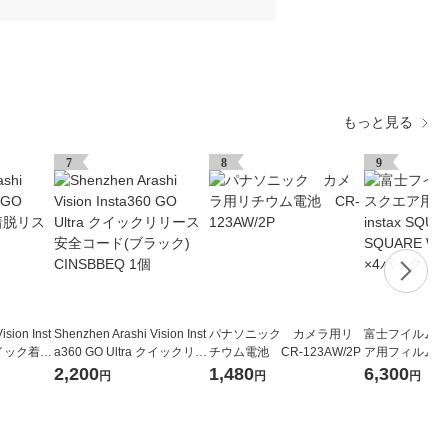
もっと見る
7
8
9
ision Inst
Shenzhen Arashi Vision Inst
パナソニック カメラ用リ
富士フイルム 
 クイック着脱
a360 GO Ultra クイックリリ
チウム電池 CR-123AW/2P
ア用フィルム ins
INSBBE
ース安全コード(ブラック) CI
E INSTAX SQU
2,200
1,480
6,300
円
円
円
NSBBEQ 1個
0枚入×4パック