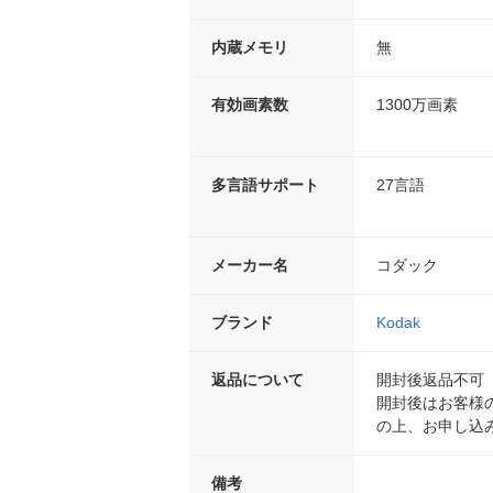
内蔵メモリ
無
有効画素数
1300万画素
多言語サポート
27言語
メーカー名
コダック
ブランド
Kodak
返品について
開封後返品不可
開封後はお客様
の上、お申し込
備考