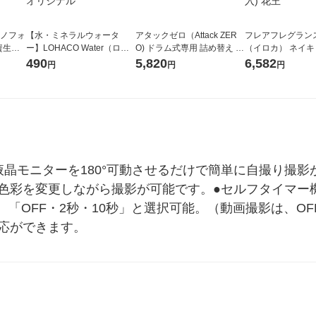
ラノフォ
【水・ミネラルウォータ
アタックゼロ（Attack ZER
フレアフレグランス 
資生
ー】LOHACO Water（ロハ
O) ドラム式専用 詰め替え メ
（イロカ） ネイ
コウォーター）2L ラベルレ
ガジャンボ 2300g 1セット
ーの香り 柔軟剤 
490
5,820
6,582
円
円
円
ス 1箱（5本入）（イチオ
（2個入) 洗濯洗剤 花王
特大 1200ml 1
シ） オリジナル
入) 花王
：液晶モニターを180°可動させるだけで簡単に自撮り撮
、色彩を変更しながら撮影が可能です。●セルフタイマー
「OFF・2秒・10秒」と選択可能。（動画撮影は、OF
対応ができます。