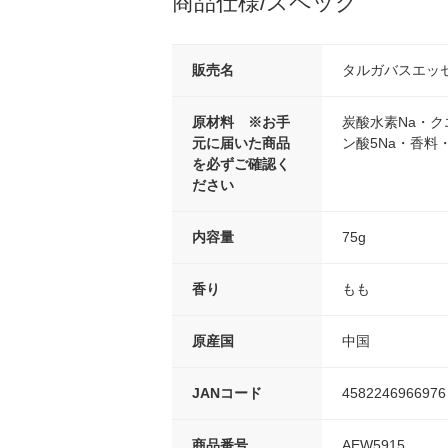
商品仕様/スペック
販売名
タルガバスエッセ
原材料 ※お手
炭酸水素Na・ク
元に届いた商品
ン酸5Na・香料
を必ずご確認く
ださい
内容量
75g
香り
もも
原産国
中国
JANコード
4582246966976
商品番号
AEW5915