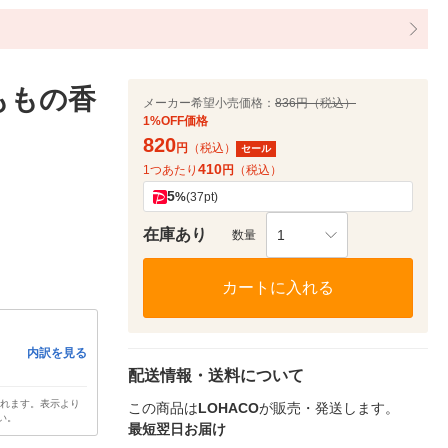
ももの香
メーカー希望小売価格：
836円（税込）
1%OFF価格
820
円
（税込）
セール
410
1つあたり
円
（税込）
5
%
(37pt)
在庫あり
1
数量
カートに入れる
内訳を見る
配送情報・送料について
されます。表示より
この商品は
LOHACO
が販売・発送します。
い。
最短翌日お届け