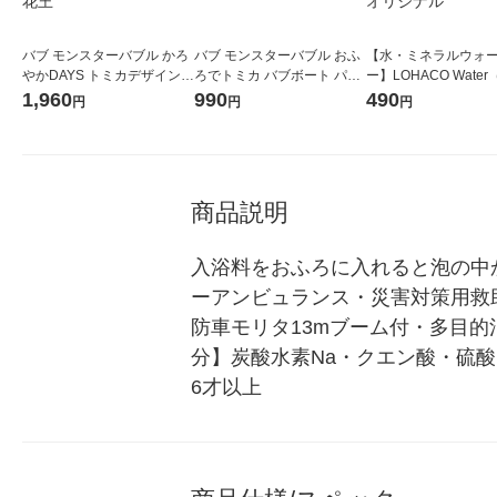
バブ モンスターバブル かろ
バブ モンスターバブル おふ
【水・ミネラルウォ
やかDAYS トミカデザイン
ろでトミカ バブボート パト
ー】LOHACO Wate
シトラスグリーンの香り 1セ
ロールカー 1個 入浴剤 花王
コウォーター）2L ラ
1,960
990
490
円
円
円
ット（6錠入×2箱） 入浴剤
ス 1箱（5本入）（イ
花王
シ） オリジナル
商品説明
入浴料をおふろに入れると泡の中
ーアンビュランス・災害対策用救
防車モリタ13mブーム付・多目的
分】炭酸水素Na・クエン酸・硫酸N
6才以上