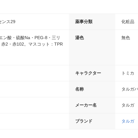
ンス29
薬事分類
化粧品
エン酸・硫酸Na・PEG-8・三リ
湯色
無色
・赤2・赤102。マスコット：TPR
キャラクター
トミカ
名称
タルガバ
メーカー名
タルガ
ブランド
タルガ