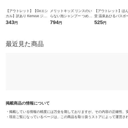
【アウトレット】【Goエシ
メリットキッズ リンスのい
【アウトレット】ほ
カル】訳あり Kenvue ジョ
らない泡シャンプー つめか
堂 温泉あひるバスボ
ンソン ナチュラルベビーパ
え用 270ml 1個 花王
ット ゆずの香り 入浴
343
794
525
円
円
円
ウダー 100g 1個
最近見た商品
掲載商品の情報について
・
掲載している情報の精度には万全を期しておりますが、その内容の正確性、
・
現在ご覧になっているページは、この商品を取り扱うストアによって運営さ