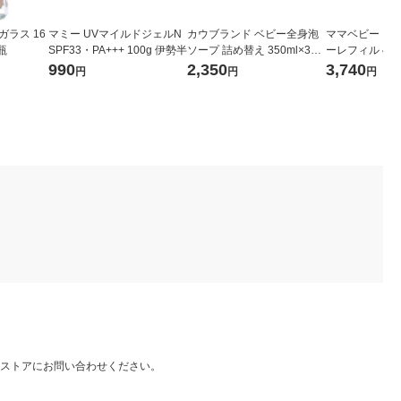
ガラス 16
マミー UVマイルドジェルN
カウブランド ベビー全身泡
ママベビー コ
瓶
SPF33・PA+++ 100g 伊勢半
ソープ 詰め替え 350ml×3個
ーレフィル 450
無添加 低刺激 スキンケア は
990
2,350
3,740
円
円
円
じめて育児 牛乳石鹸共進社
ストアにお問い合わせください。