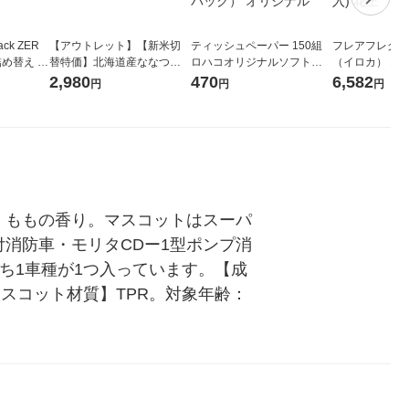
ck ZER
【アウトレット】【新米切
ティッシュペーパー 150組
フレアフレグラン
詰め替え メ
替特価】北海道産ななつぼ
ロハコオリジナルソフトパ
（イロカ） ネ
 1セット
し 無洗米 5kg 1袋 令和7年産
ックティッシュ フィオナ オ
ーの香り 柔軟剤
2,980
470
6,582
円
円
円
 花王
米 木徳神糧 オリジナル
リジナル 1セット（10個：
特大 1200ml
5個入×2パック） オリジナ
入) 花王
ル
。ももの香り。マスコットはスーパ
消防車・モリタCDー1型ポンプ消
うち1車種が1つ入っています。【成
マスコット材質】TPR。対象年齢：