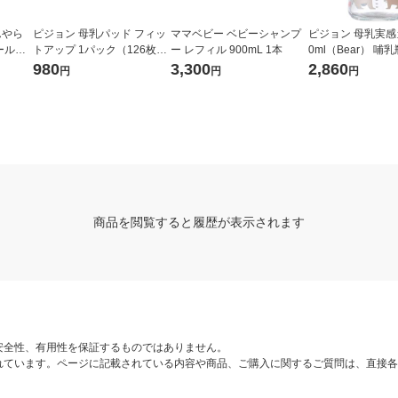
んやら
ピジョン 母乳パッド フィッ
ママベビー ベビーシャンプ
ピジョン 母乳実感
ールセ
トアップ 1パック（126枚
ー レフィル 900mL 1本
0ml（Bear） 哺乳
剤 1箱
入）
980
3,300
2,860
円
円
円
商品を閲覧すると履歴が表示されます
安全性、有用性を保証するものではありません。
れています。ページに記載されている内容や商品、ご購入に関するご質問は、直接各