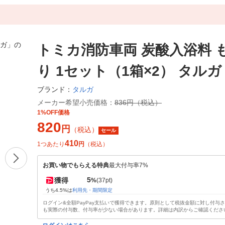
トミカ消防車両 炭酸入浴料 
り 1セット（1箱×2） タルガ
タルガ
ブランド：
メーカー希望小売価格：
836円（税込）
1%OFF価格
820
円
（税込）
セール
410
1つあたり
円
（税込）
お買い物でもらえる特典
最大付与率7%
5
獲得
%
(37pt)
うち4.5%は
利用先・期間限定
ログイン&全額PayPay支払いで獲得できます。原則として税抜金額に対し付与
も実際の付与数、付与率が少ない場合があります。詳細は内訳からご確認くださ