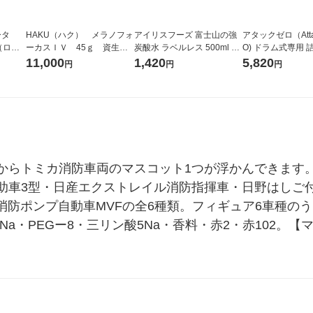
ータ
HAKU（ハク） メラノフォ
アイリスフーズ 富士山の強
アタックゼロ（Atta
r（ロハ
ーカスＩＶ 45ｇ 資生
炭酸水 ラベルレス 500ml 1
O) ドラム式専用 
ベルレ
堂 おまけ付き
箱（24本入）
ガジャンボ 2300g
11,000
1,420
5,820
円
円
円
チオ
（2個入) 洗濯洗剤
からトミカ消防車両のマスコット1つが浮かんできます
助車3型・日産エクストレイル消防指揮車・日野はしご付
消防ポンプ自動車MVFの全6種類。フィギュア6車種の
a・PEGー8・三リン酸5Na・香料・赤2・赤102。【