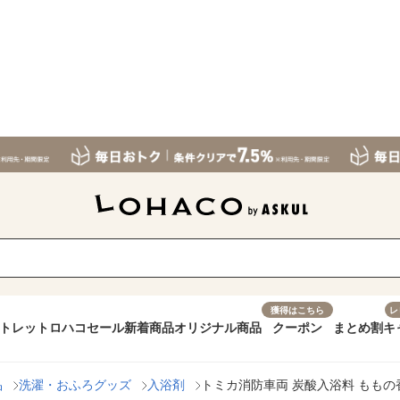
獲得はこちら
レ
トレット
ロハコセール
新着商品
オリジナル商品
クーポン
まとめ割
キ
品
洗濯・おふろグッズ
入浴剤
トミカ消防車両 炭酸入浴料 ももの香