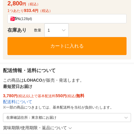
2,800
円
（税込）
933.4
1つあたり
円
（税込）
5
%
(128pt)
在庫あり
1
数量
カートに入れる
配送情報・送料について
この商品は
LOHACO
が販売・発送します。
最短翌日お届け
3,780
550
無料
円
(税込)以上で基本配送料
円
(税込)
配送料について
※
一部の商品につきましては、基本配送料を当社が負担いたします。
在庫確認住所：東京都にお届け
賞味期限/使用期限・返品について