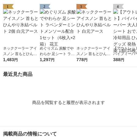
1
2
3
4
ネッククーラー アイ
めぐりズム 炭酸でや
ネッククーラー アイ
【アウトレッ
スノン 首もとひんや
わらか 足シート ラベ
スノン 首もとひんや
バイフィーバー
り氷結ベルト 2個 白
1,483
ンダーミントメンソー
1,297
り氷結ベルト 白元ア
778
用 冷却シート
388
円
円
円
円
元アース
ル配合 1セット（6枚
ース
額 冷却用品 
入×2箱） 花王
グッズ 発熱 
最近見た商品
1箱(15枚入)
商品を閲覧すると履歴が表示されます
掲載商品の情報について