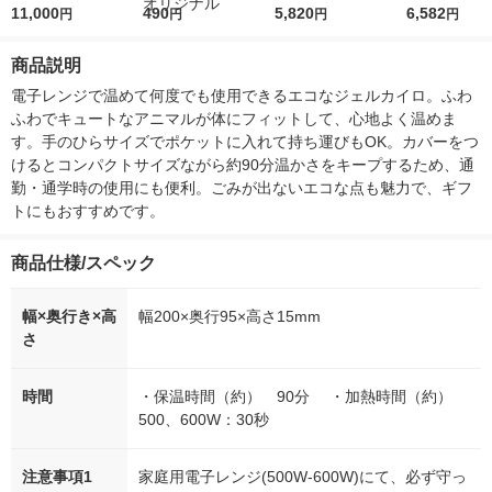
5ｇ 資生堂 おまけ
11,000
r（ロハコウォータ
490
詰め替え メガジャン
5,820
イキッドリリ
6,582
円
円
円
円
付き
ー）2L ラベルレス 1
ボ 2300g 1セット（2
柔軟剤 詰め替
箱（5本入）（イチオ
個入) 洗濯洗剤 花王
大 1200ml 
商品説明
シ） オリジナル
（5個入) 花王
電子レンジで温めて何度でも使用できるエコなジェルカイロ。ふわ
ふわでキュートなアニマルが体にフィットして、心地よく温めま
す。手のひらサイズでポケットに入れて持ち運びもOK。カバーをつ
けるとコンパクトサイズながら約90分温かさをキープするため、通
勤・通学時の使用にも便利。ごみが出ないエコな点も魅力で、ギフ
トにもおすすめです。
商品仕様/スペック
幅×奥行き×高
幅200×奥行95×高さ15mm
さ
時間
・保温時間（約） 90分 ・加熱時間（約）
500、600W：30秒
注意事項1
家庭用電子レンジ(500W-600W)にて、必ず守っ