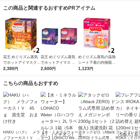
この商品と関連するおすすめPRアイテム
花王 めぐりズム蒸気
花王 めぐりズム蒸気
めぐりズム蒸気の温熱
でホットアイマスクキ
でホットアイマス シ
シート下着の内側面に
ンモクセイの香り 1セ
2,380
ダウッド×ゼラニウム
2,600
貼る 1セット（5枚
1,123
円
円
円
ット（12枚入×2箱）
2種セット 1箱（１２
入×2箱） 花王
枚入）×2
こちらの商品もおすすめ
HAKU（ハク） メラ
【水・ミネラルウォー
アタックゼロ（Attack
フレアフレグラ
ノフォーカスＩＶ 4
ター】LOHACO Wate
ZERO) ドラム式専用
ROKA（イロ