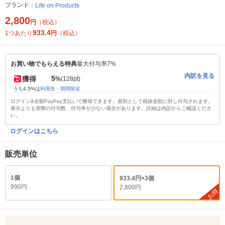
ブランド：
Life on Products
2,800
円
（税込）
933.4
1つあたり
円
（税込）
お買い物でもらえる特典
最大付与率7%
内訳を見る
5
獲得
%
(128pt)
うち4.5%は
利用先・期間限定
ログイン&全額PayPay支払いで獲得できます。原則として税抜金額に対し付与されます。
表示よりも実際の付与数、付与率が少ない場合があります。詳細は内訳からご確認くださ
い。
ログインはこちら
販売単位
1個
933.4円×3個
990円
2,800円
お得