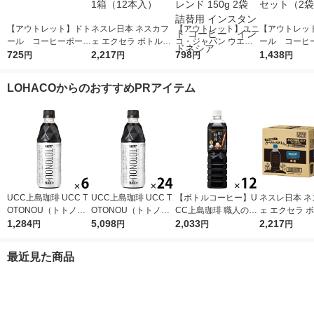
【アウトレット】ドト
ネスレ日本 ネスカフ
【アウトレット】ユニ
【アウトレッ
ール コーヒーポーシ
ェ エクセラ ボトルコ
コ・ジャパン ウエス
ール コーヒ
ョン 無糖 (40個入)1袋
725
ーヒー 無糖 ラベルレ
2,217
ティンカフェ マイル
798
ョン 無糖 (40
1,438
円
円
円
円
ス 900ml 1箱（12本
ドブレンド 150g 2袋
セット（2袋
入）
詰替用 インスタント
LOHACOからのおすすめPRアイテム
コーヒー インドネシ
ア
UCC上島珈琲 UCC T
UCC上島珈琲 UCC T
【ボトルコーヒー】U
ネスレ日本 ネ
OTONOU（トトノ
OTONOU（トトノ
CC上島珈琲 職人の珈
ェ エクセラ 
ウ） by BLACK無糖 5
1,284
ウ） by BLACK無糖 5
5,098
琲 無糖 900ml 1箱（1
2,033
ーヒー 無糖 
2,217
円
円
円
円
00ml 1セット（6本）
00ml 1箱（24本入）
2本入）
ス 900ml 1箱
入）
最近見た商品