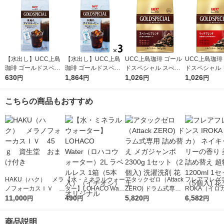
【水出し】UCC上島
【水出し】UCC上島
UCC上島珈琲 ゴール
UCC上島珈琲
珈琲 ゴールドスペシ
珈琲 ゴールドスペシ
ドスペシャル スぺシ
ドスペシャル 
ャル 水淹れアイスコ
630
ャル 水淹れアイスコ
1,864
ャルブレンド SAP 1
1,026
ブレンド SAP
1,026
円
円
円
円
ーヒー 1袋（4バッグ
ーヒー 1セット（12バ
袋（240g） コーヒー
40g） コーヒ
入）
ッグ：4バッグ入×3
粉
こちらの商品もおすすめ
袋）
HAKU（ハク） メラ
【水・ミネラルウォー
アタックゼロ（Attack
フレアフレグラ
ノフォーカスＩＶ 4
ター】LOHACO Wate
ZERO) ドラム式専用
ROKA（イロ
5ｇ 資生堂 おまけ
11,000
r（ロハコウォータ
490
詰め替え メガジャン
5,820
イキッドリリ
6,582
円
円
円
円
付き
ー）2L ラベルレス 1
ボ 2300g 1セット（2
柔軟剤 詰め替
箱（5本入）（イチオ
個入) 洗濯洗剤 花王
大 1200ml 
商品説明