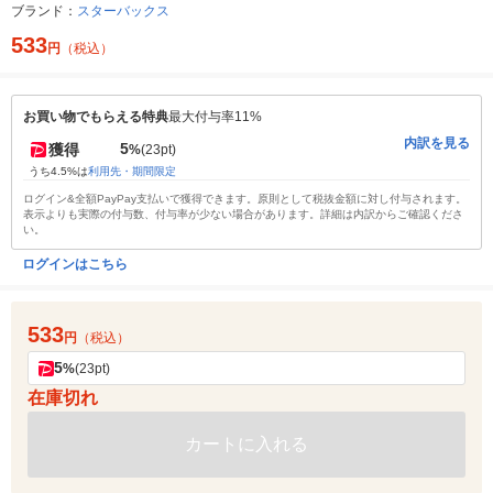
ブランド：
スターバックス
533
円
（税込）
お買い物でもらえる特典
最大付与率11%
内訳を見る
5
獲得
%
(23pt)
うち4.5%は
利用先・期間限定
ログイン&全額PayPay支払いで獲得できます。原則として税抜金額に対し付与されます。
表示よりも実際の付与数、付与率が少ない場合があります。詳細は内訳からご確認くださ
い。
ログインはこちら
533
円
（税込）
5
%
(23pt)
在庫切れ
カートに入れる