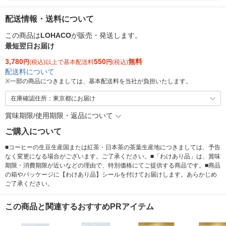
配送情報・送料について
この商品は
LOHACO
が販売・発送します。
最短翌日お届け
3,780
550
無料
円
(税込)以上で基本配送料
円
(税込)
配送料について
※
一部の商品につきましては、基本配送料を当社が負担いたします。
在庫確認住所：東京都にお届け
賞味期限/使用期限・返品について
ご購入について
■コーヒーの生豆生産国または紅茶・日本茶の茶葉生産地につきましては、予告
なく変更になる場合がございます。ご了承ください。■「わけあり品」は、賞味
期限・消費期限が近いなどの理由で、特別価格にてご提供する商品です。■商品
の箱やパッケージに【わけあり品】シールを付けてお届けします。あらかじめ
ご了承ください。
この商品と関連するおすすめPRアイテム