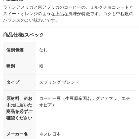
シ） オリジナル
（5個入) 花王
ラテンアメリカと東アフリカのコーヒーの、ミルクチョコレートと
スイートオレンジのような上品な風味が特徴です。コクも中程度の
バランスのよい味わいです。
商品仕様/スペック
個別包装
なし
種別
粉
タイプ
スプリング ブレンド
原材料 ※お
コーヒー豆（生豆原産国名：グアテマラ、エチ
手元に届いた
オピア）
商品を必ずご
確認ください
メーカー名
ネスレ日本