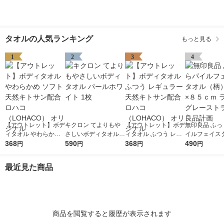
タオルの人気ランキング
もっと見る
1
2
3
4
【アウトレット】ボデ
キクロン てよりもや
【アウトレット】ボデ
無印良品 ふっ
ィタオル やわらかめ
さしいボディタオル
ィタオル ふつう レギ
イルフェイス
ソフト 天然キトサン
368
パールホワイト 1枚
590
ュラー 天然キトサン
368
（柄） ３４×
490
円
円
円
円
配合 ロハコ （LOHAC
配合 ロハコ （LOHAC
ライトグレー
O） オリジナル
O） オリジナル
プ 良品計画
最近見た商品
商品を閲覧すると履歴が表示されます