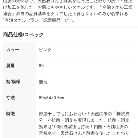
山脈の天然水で、天然石けんと酵素を使ったこだわりの洗い・仕上
げ加工を施した、お肌にもやさしいタオルです。「今治タオル工業
組合」独自の品質基準をクリアした上質なタオルのみが名乗れる 
”今治タオルブランド認定商品” です。
商品仕様/スペック
カラー
ピンク
質量
60
柄/模様
無地
寸法
80×34×0.5cm
特徴
部屋干しでもにおわない！天然由来の「柿渋成
分」が抗菌・消臭を実現しました。抗菌・消臭
効果は100回洗濯後も持続！四国・石鎚山脈の
天然水で、天然石けんと酵素を使ったこだわり