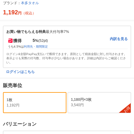
ブランド：
本多タオル
1,192
円
（税込）
お買い物でもらえる特典
最大付与率7%
内訳を見る
5
獲得
%
(52pt)
うち4.5%は
利用先・期間限定
ログイン&全額PayPay支払いで獲得できます。原則として税抜金額に対し付与されます。
表示よりも実際の付与数、付与率が少ない場合があります。詳細は内訳からご確認くださ
い。
ログインはこちら
販売単位
1,180円×3枚
1枚
3,540円
1,192円
お得
バリエーション