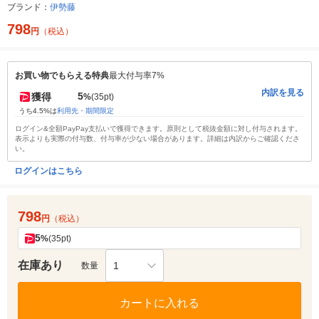
ブランド：
伊勢藤
798
円
（税込）
お買い物でもらえる特典
最大付与率7%
内訳を見る
5
獲得
%
(35pt)
うち4.5%は
利用先・期間限定
ログイン&全額PayPay支払いで獲得できます。原則として税抜金額に対し付与されます。
表示よりも実際の付与数、付与率が少ない場合があります。詳細は内訳からご確認くださ
い。
ログインはこちら
798
円
（税込）
5
%
(35pt)
在庫あり
1
数量
カートに入れる