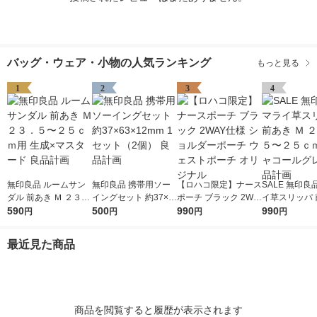
バッグ・ウェア・小物の人気ランキング
もっと見る
1
2
3
4
無印良品 ルームサン
無印良品 携帯用ソー
【ロハコ限定】ナース
SALE 無印良
ダル 前あき Ｍ ２３．
イングセット 約37×6
ポーチ ブラック 2WA
イ草スリッパ 
５〜２５ｃｍ用 生成×
590
3×12mm 1セット（2
500
Y仕様 ショルダーポー
990
Ｍ ２３．５〜
990
円
円
円
円
マスタード 良品計画
個） 良品計画
チ ウェストポーチ オ
ｍ用 チャコー
リジナル
ー 良品計画
最近見た商品
商品を閲覧すると履歴が表示されます