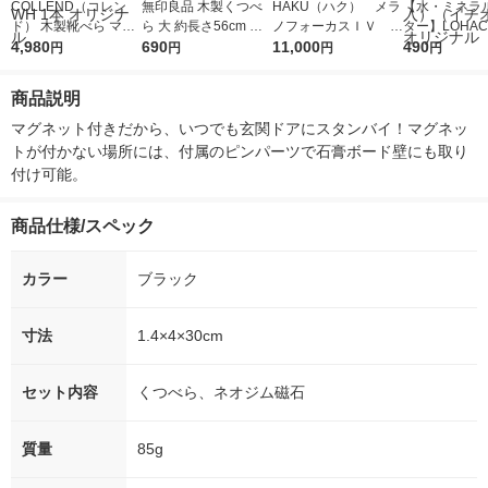
COLLEND（コレン
無印良品 木製くつべ
HAKU（ハク） メラ
【水・ミネラ
ド） 木製靴べら マグ
ら 大 約長さ56cm 良
ノフォーカスＩＶ 4
ター】LOHACO
ネットホルダー付 幅1
4,980
品計画
690
5ｇ 資生堂 おまけ
11,000
r（ロハコウォ
490
円
円
円
円
50×奥行151×全高561
付き
ー）2L ラベル
mm ホワイト AS-SH-
箱（5本入）
商品説明
WH 1本 オリジナル
シ） オリジナ
マグネット付きだから、いつでも玄関ドアにスタンバイ！マグネッ
トが付かない場所には、付属のピンパーツで石膏ボード壁にも取り
付け可能。
商品仕様/スペック
カラー
ブラック
寸法
1.4×4×30cm
セット内容
くつべら、ネオジム磁石
質量
85g