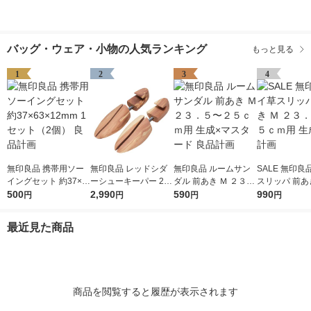
バッグ・ウェア・小物の人気ランキング
もっと見る
1
2
3
4
無印良品 携帯用ソー
無印良品 レッドシダ
無印良品 ルームサン
SALE 無印良
イングセット 約37×6
ーシューキーパー 2
ダル 前あき Ｍ ２３．
スリッパ 前あき
3×12mm 1セット（2
500
5〜28cm用 良品計画
2,990
５〜２５ｃｍ用 生成×
590
３．５〜２５
990
円
円
円
円
個） 良品計画
マスタード 良品計画
生成 良品計画
最近見た商品
商品を閲覧すると履歴が表示されます