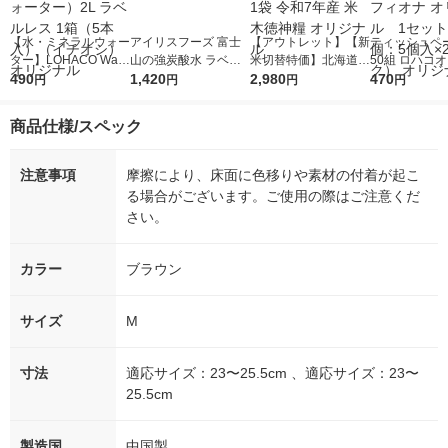
【水・ミネラルウォー
アイリスフーズ 富士
【アウトレット】【新
ティッシュペー
ター】LOHACO Wate
山の強炭酸水 ラベル
米切替特価】北海道産
50組 ロハコ
r（ロハコウォータ
490
レス 500ml 1箱（24
1,420
ななつぼし 無洗米 5k
2,980
ルソフトパッ
470
円
円
円
円
ー）2L ラベルレス 1
本入）
g 1袋 令和7年産 米 木
シュ フィオナ
箱（5本入）（イチオ
徳神糧 オリジナル
ナル 1セット
商品仕様/スペック
シ） オリジナル
個：5個入×2
オリジナル
注意事項
摩擦により、床面に色移りや素材の付着が起こ
る場合がございます。ご使用の際はご注意くだ
さい。
カラー
ブラウン
サイズ
M
寸法
適応サイズ：23〜25.5cm 、適応サイズ：23〜
25.5cm
製造国
中国製