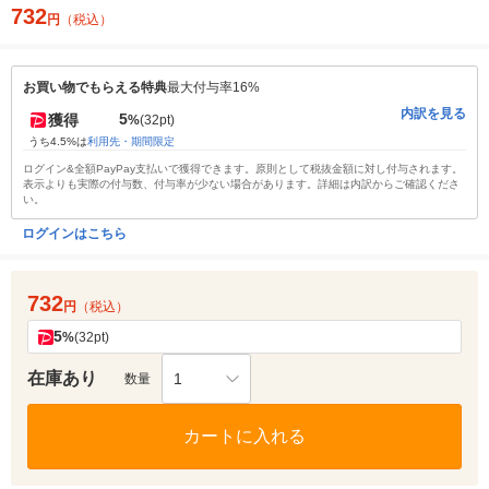
732
円
（税込）
お買い物でもらえる特典
最大付与率16%
内訳を見る
5
獲得
%
(32pt)
うち4.5%は
利用先・期間限定
ログイン&全額PayPay支払いで獲得できます。原則として税抜金額に対し付与されます。
表示よりも実際の付与数、付与率が少ない場合があります。詳細は内訳からご確認くださ
い。
ログインはこちら
732
円
（税込）
5
%
(32pt)
在庫あり
1
数量
カートに入れる