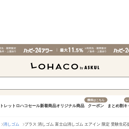
獲得はこちら
レ
トレット
ロハコセール
新着商品
オリジナル商品
クーポン
まとめ割
キ
消しゴム
プラス 消しゴム 富士山消しゴム エアイン 限定 受験生応援