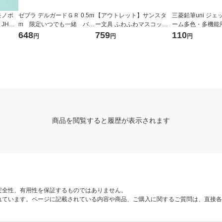
モノボ
ゼブラ デルガードＧＲ 0.5m
【アウトレット】サンスタ
三菱鉛筆uni ジ
HA-0
m 限定いつでも一緒 バー
ー文具 ふわふわマスコット
ーム多色・多機
8個入）
ドネイビー シャープペンシ
ボールペン ちいかわ CS ハ
紙パッケージ 0.
648
759
110
円
円
円
ル PーMA93ーATSーBNV
チワレ S4655478 1本
SXR8007K.24 1本
1本
商品を閲覧すると履歴が表示されます
安全性、有用性を保証するものではありません。
れています。ページに記載されている内容や商品、ご購入に関するご質問は、直接各