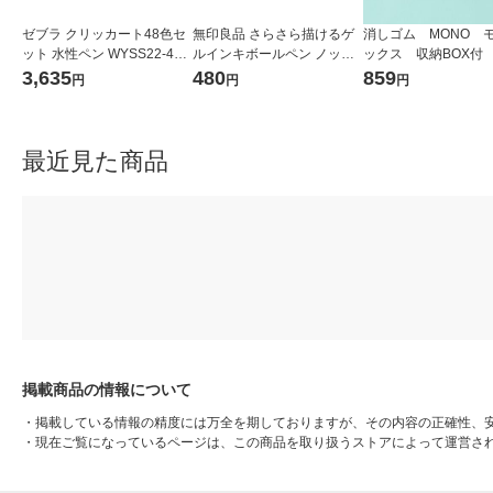
ゼブラ クリッカート48色セ
無印良品 さらさら描けるゲ
消しゴム MONO 
ット 水性ペン WYSS22-48C
ルインキボールペン ノック
ックス 収納BOX付 J
-N 1セット
式 0.5mm 黒 1セット（1本×
61 1個（小サイズ1
3,635
480
859
円
円
円
4） 良品計画
トンボ鉛筆
最近見た商品
掲載商品の情報について
・
掲載している情報の精度には万全を期しておりますが、その内容の正確性、
・
現在ご覧になっているページは、この商品を取り扱うストアによって運営さ