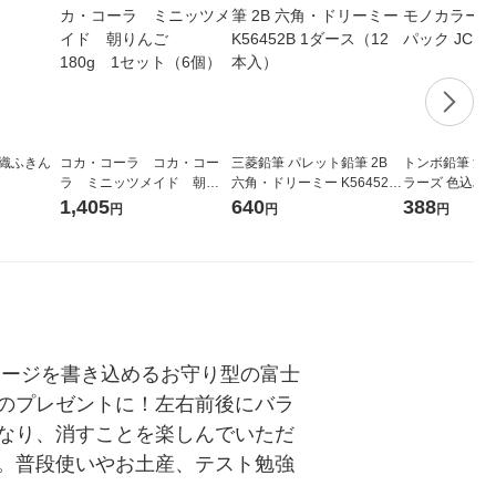
や織ふきん
コカ・コーラ コカ・コー
三菱鉛筆 パレット鉛筆 2B
トンボ鉛筆 消
ラ ミニッツメイド 朝り
六角・ドリーミー K56452B
ラーズ 色込み3
んご 180g 1セット（6
1ダース（12本入）
Eー311X 1個
1,405
640
388
円
円
円
個）
セージを書き込めるお守り型の富士
のプレゼントに！左右前後にバラ
なり、消すことを楽しんでいただ
。普段使いやお土産、テスト勉強