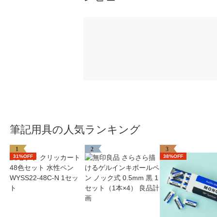
筆記用具の人気ランキング
1
2
3
31%OFF
38%OFF