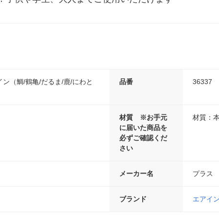
ン（鯛/鶴亀/だるま/鹿/にわと
品番
36337
材質 ※お手元
材質：本
に届いた商品を
必ずご確認くだ
さい
メーカー名
プラス
ブランド
エアイ