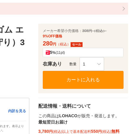
ゴム エ
メーカー希望小売価格：
308円（税込）
9%OFF価格
守り）3
280
円
（税込）
セール
5
%
(11pt)
在庫あり
1
数量
カートに入れる
配送情報・送料について
内訳を見る
この商品は
LOHACO
が販売・発送します。
最短翌日お届け
されます。表示より
い。
3,780
550
無料
円
(税込)以上で基本配送料
円
(税込)