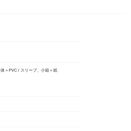
体＝PVC / スリーブ、小箱＝紙
ン