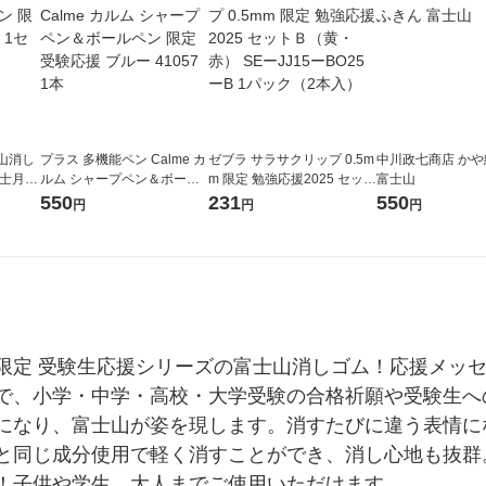
山消し
プラス 多機能ペン Calme カ
ゼブラ サラサクリップ 0.5m
中川政七商店 か
富士月見
ルム シャープペン＆ボール
m 限定 勉強応援2025 セット
富士山
入）
ペン 限定 受験応援 ブルー 4
Ｂ（黄・赤） SEーJJ15ーB
550
231
550
円
円
円
1057 1本
O25ーB 1パック（2本入）
限定 受験生応援シリーズの富士山消しゴム！応援メッ
で、小学・中学・高校・大学受験の合格祈願や受験生へ
になり、富士山が姿を現します。消すたびに違う表情に
と同じ成分使用で軽く消すことができ、消し心地も抜群
！子供や学生、大人までご使用いただけます