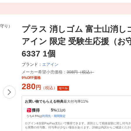
プラス 消しゴム 富士山消し
アイン 限定 受験生応援（お
6337 1個
エアイン
ブランド：
メーカー希望小売価格：
308円（税込）
9%OFF価格
280
円
（税込）
セール
お買い物でもらえる特典
最大付与率11%
5
獲得
%
(11pt)
うち4.5%は
利用先・期間限定
ログイン&全額PayPay支払いで獲得できます。原則として税抜金額に対し付与
も実際の付与数、付与率が少ない場合があります。詳細は内訳からご確認くださ