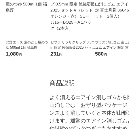
北野エース 京のだし屋のつ
ゼブラ サラサクリップ 0.5m
プラス 消しゴム 富士
ゆ 500ml 1個 福島鰹
m 限定 勉強応援2025 セット
ゴム エアイン 限定 
Ａ（レッドオレンジ・赤） S
36646 1セット（2個
1,080
231
580
円
円
円
EーJJ15ーBO25ーA 1パック
（2本入）
商品説明
よく消えるエアイン消しゴムから
山消しごむ！お守り型パッケージ
ンスよく消していくと本体が山形
けます。通常のエアイン消しゴム
や試験のゲンかつぎにもおすすめ