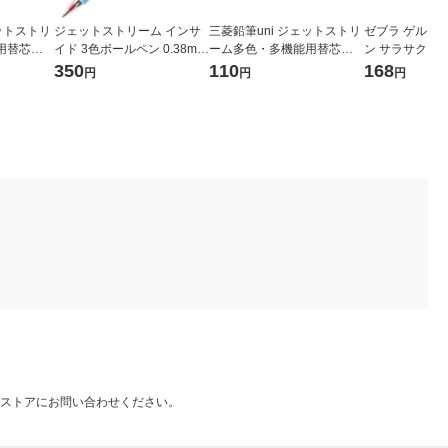
ェットストリ
ジェットストリーム インサ
三菱鉛筆uni ジェットストリ
ゼブラ ゲルイ
能用替芯
イド 3色ボールペン 0.38mm
ーム多色・多機能用替芯
ン サラサクリップ
7ｍｍ 黒
ブルー軸 青 アスクル限定 H.
紙パッケージ 0.5ｍｍ 黒
定 ムーミン 
350
110
168
円
円
円
SXE34053833 三菱鉛筆uni
SXR8005K.24 1本
リー 黒 JJ29ー
オリジナル
本
ストアにお問い合わせください。