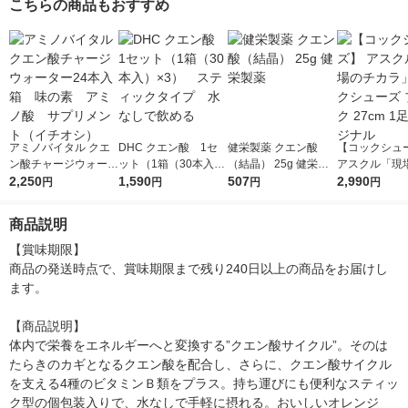
こちらの商品もおすすめ
アミノバイタル クエ
DHC クエン酸 1セ
健栄製薬 クエン酸
【コックシュ
ン酸チャージウォータ
ット（1箱（30本入）
（結晶） 25g 健栄製
アスクル「現
ー24本入箱 味の
2,250
×3） スティックタ
1,590
薬
507
ラ」 コックシ
2,990
円
円
円
円
素 アミノ酸 サプリ
イプ 水なしで飲める
ブラック 27cm
メント（イチオシ）
リジナル
商品説明
【賞味期限】

商品の発送時点で、賞味期限まで残り240日以上の商品をお届けし
ます。

【商品説明】

体内で栄養をエネルギーへと変換する”クエン酸サイクル”。そのは
たらきのカギとなるクエン酸を配合し、さらに、クエン酸サイクル
を支える4種のビタミンＢ類をプラス。持ち運びにも便利なスティッ
ク型の個包装入りで、水なしで手軽に摂れる。おいしいオレンジ