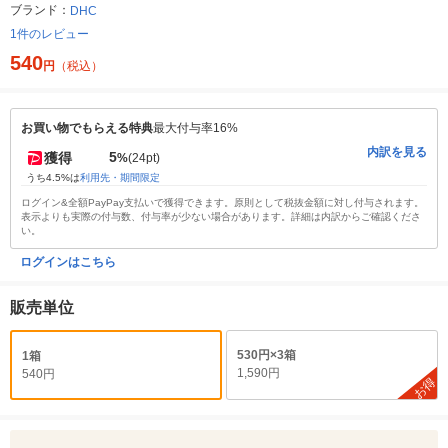
ブランド：
DHC
1件のレビュー
540
円
（税込）
お買い物でもらえる特典
最大付与率16%
内訳を見る
5
獲得
%
(24pt)
うち4.5%は
利用先・期間限定
ログイン&全額PayPay支払いで獲得できます。原則として税抜金額に対し付与されます。
表示よりも実際の付与数、付与率が少ない場合があります。詳細は内訳からご確認くださ
い。
ログインはこちら
販売単位
530円×3箱
1箱
1,590円
540円
お得