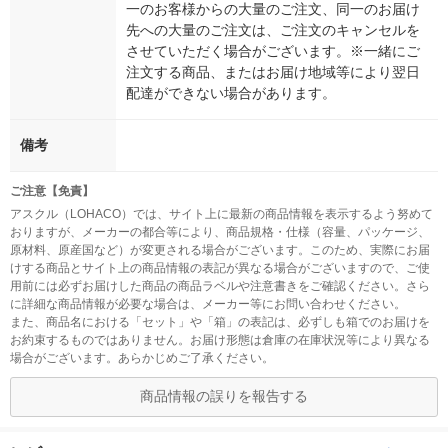
一のお客様からの大量のご注文、同一のお届け
先への大量のご注文は、ご注文のキャンセルを
させていただく場合がございます。※一緒にご
注文する商品、またはお届け地域等により翌日
配達ができない場合があります。
備考
ご注意【免責】
アスクル（LOHACO）では、サイト上に最新の商品情報を表示するよう努めて
おりますが、メーカーの都合等により、商品規格・仕様（容量、パッケージ、
原材料、原産国など）が変更される場合がございます。このため、実際にお届
けする商品とサイト上の商品情報の表記が異なる場合がございますので、ご使
用前には必ずお届けした商品の商品ラベルや注意書きをご確認ください。さら
に詳細な商品情報が必要な場合は、メーカー等にお問い合わせください。
また、商品名における「セット」や「箱」の表記は、必ずしも箱でのお届けを
お約束するものではありません。お届け形態は倉庫の在庫状況等により異なる
場合がございます。あらかじめご了承ください。
商品情報の誤りを報告する