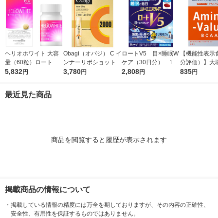
ヘリオホワイト 大容
Obagi（オバジ） C イ
ロートV5 目×睡眠W
【機能性表示
量（60粒）ロート製
ンナーリポショット 7
ケア（30日分） 1個
分評価）】大
薬 サプリメント
5,832
0g×28本入 ロート製
3,780
（30粒入） ロート
2,808
アミノバリュー
835
円
円
円
円
薬
製薬 目のサプリメン
ダー（1リッ
ト
1箱（5袋入）
最近見た商品
商品を閲覧すると履歴が表示されます
掲載商品の情報について
・
掲載している情報の精度には万全を期しておりますが、その内容の正確性、
安全性、有用性を保証するものではありません。