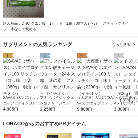
購入商品：DHC クエン酸 1セット（1箱（30本入）×3） スティックタイ
プ 水なしで飲める
サプリメントの人気ランキング
もっと見る
1
2
3
4
SAVAS（ザバス） ホ
アミノバイタル クエ
（大容量）ザバス(SA
ソイプロテイン
エイプロテイン100 リ
ン酸チャージウォータ
VAS) ホエイプロテイ
AS（ザバス）
ッチショコラ味 1袋
4,965
ー24本入箱 味の
2,250
ン100 リッチショコラ
9,880
プ＆ビューティ
3,380
円
円
円
円
（980g） 明治（イチ
素 アミノ酸 サプリ
味 1袋（2200g） 明治
クティー風味
オシ）
メント（イチオシ）
（イチオシ）
（900g） 明
LOHACOからのおすすめPRアイテム
チオシ）