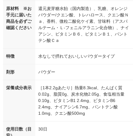
原材料 ※お
還元麦芽糖水飴（国内製造）、乳糖、オレンジ
手元に届いた
パウダー/クエン酸、トレハロース、クエン酸Ｎ
商品を必ずご
ａ、香料、微粒二酸化ケイ素、甘味料（アスパ
確認ください
ルテーム・Ｌ-フェニルアラニン化合物）、ナイ
アシン、ビタミンＢ６、ビタミンＢ１、パント
テン酸Ｃａ
特徴
水なしで摂れておいしいパウダータイプ
剤形
パウダー
栄養成分表示
［1本2.2gあたり］熱量8.3kcal、たんぱく質
0.02g、脂質0g、炭水化物2.05g、食塩相当量
0.10g、ビタミンB1 2.4mg、ビタミンB6
2.4mg、ナイアシン6.7mg、パントテン酸
1.0mg、クエン酸500mg
使用日数（目
30日
安）