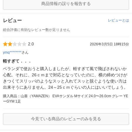
商品情報の誤りを報告する
レビュー
レビューとは
総合評価に有効なレビュー数が足りません
2.0
2026年3月5日 18時15分
ymq********
さん
軽すぎて．．．
ベランダで使おうと購入しましたが、軽すぎて風で飛ばされないか
心配。それに、26ｃｍまで対応となっていたのに、横の締めつけが
きつくてスリッパのようなスッと入れてスッと脱ぐような使い方は
出来そうにありません。24～25ｃｍぐらいの人にはいいでしょう。
購入商品：山善（YAMAZEN） EVAサンダル Mサイズ 24.0〜26.0cm グレー YE
ーGYM 1足
今見ている商品のレビューのみを見る