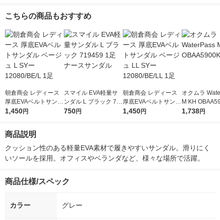
こちらの商品もおすすめ
朝倉商会 レディース
スマイル EVA軽量サ
朝倉商会 レディース
オクムラ Wate
厚底EVAベルトサンダ
ンダル L ブラック 71
厚底EVAベルトサンダ
M KH OBAA5
ル ベージュ L SYー12
1,450
9459 1足 ナースサ
750
ル ベージュ LL SYー1
1,450
1足
1,738
円
円
円
円
080/BE/L 1足
ンダル
2080/BE/LL 1足
商品説明
クッション性のある軽量EVA素材で履きやすいサンダル。滑りにく
いソールを採用。オフィスやベランダなど、様々な場所で活躍。
商品仕様/スペック
カラー
グレー