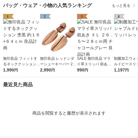
バッグ・ウェア・小物の人気ランキング
もっと見る
1
2
3
4
無印良品 フィットす
無印良品 レッドシダ
SALE 無印良品 マラ
制菌加工ウォ
るネッククッション
ーシューキーパー 2
イ草スリッパ 前あき
ルドビースリッ
杢黒 約１６×６４ｃｍ
1,990
5〜28cm用 良品計画
2,990
ＸＬ ２６．５〜２８
990
ッド 1足
1,197
円
円
円
円
良品計画
ｃｍ用 チャコールグ
レー 良品計画
最近見た商品
商品を閲覧すると履歴が表示されます