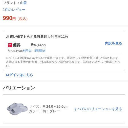
ブランド：
山善
1件のレビュー
990
円
（税込）
お買い物でもらえる特典
最大付与率11%
内訳を見る
5
獲得
%
(44pt)
うち4.5%は
利用先・期間限定
ログイン&全額PayPay支払いで獲得できます。原則として税抜金額に対し付与されます。
表示よりも実際の付与数、付与率が少ない場合があります。詳細は内訳からご確認くださ
い。
ログインはこちら
バリエーション
サイズ：
M 24.0～26.0cm
すべてのバリエーションを見る
カラー、柄：
グレー