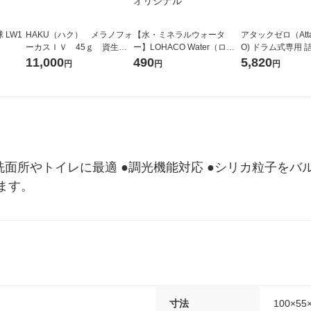
 LW1
HAKU（ハク） メラノフォ
【水・ミネラルウォータ
アタックゼロ（Atta
ーカスＩＶ 45ｇ 資生
ー】LOHACO Water（ロハ
O) ドラム式専用 
堂 おまけ付き
コウォーター）2L ラベルレ
ガジャンボ 2300g
11,000
490
5,820
円
円
円
ス 1箱（5本入）（イチオ
（2個入) 洗濯洗剤
シ） オリジナル
関、洗面所やトイレに最適 ●調光機能対応 ●シリカ粒子を
ます。
寸法
100×55