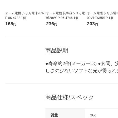
オーム電機 シリカ電球20W1
オーム電機 長寿命シリカ電
オーム電機 シリカ電球
P 06-4732 1個
球20W1P 06-4746 1個
00V19W55/1P 1個
165
236
203
円
円
円
商品説明
●寿命約2倍(メーカー比) ●玄
しさの少ないソフトな光が得られ
商品仕様/スペック
質量
36g