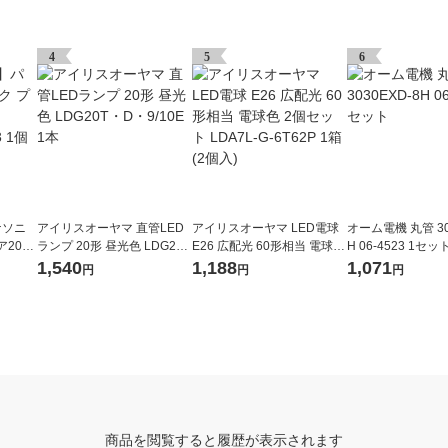
4
5
6
ナソニ
アイリスオーヤマ 直管LED
アイリスオーヤマ LED電球
オーム電機 丸管 30
2000
ランプ 20形 昼光色 LDG20
E26 広配光 60形相当 電球色
H 06-4523 1セッ
 1個
T・D・9/10E 1本
2個セット LDA7L-G-6T62P
1,540
1,188
1,071
円
円
円
1箱(2個入)
商品を閲覧すると履歴が表示されます