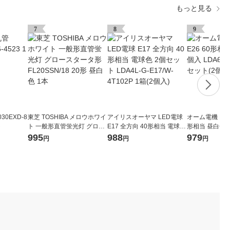
もっと見る
7
8
9
30EXD-8
東芝 TOSHIBA メロウホワイ
アイリスオーヤマ LED電球
オーム電機 LED
ト
ト 一般形直管蛍光灯 グロー
E17 全方向 40形相当 電球色
形相当 昼白色 2
スタータ形 FL20SSN/18 20
2個セット LDA4L-G-E17/W-
GAG592P 1セ
995
988
979
円
円
円
形 昼白色 1本
4T102P 1箱(2個入)