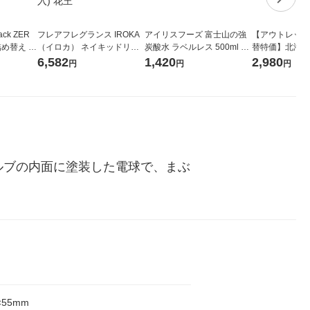
ck ZER
フレアフレグランス IROKA
アイリスフーズ 富士山の強
【アウトレット
詰め替え メ
（イロカ） ネイキッドリリ
炭酸水 ラベルレス 500ml 1
替特価】北海道
 1セット
ーの香り 柔軟剤 詰め替え 超
箱（24本入）
し 無洗米 5kg
6,582
1,420
2,980
円
円
円
 花王
特大 1200ml 1セット（5個
米 木徳神糧 オ
入) 花王
バルブの内面に塗装した電球で、まぶ
×55mm