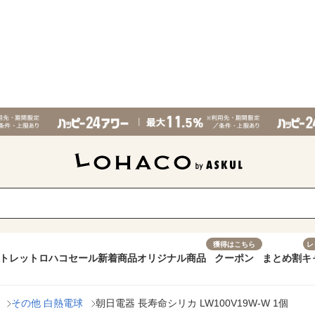
獲得はこちら
レ
トレット
ロハコセール
新着商品
オリジナル商品
クーポン
まとめ割
キ
その他 白熱電球
朝日電器 長寿命シリカ LW100V19W-W 1個