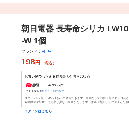
朝日電器 長寿命シリカ LW10
-W 1個
ブランド：
ELPA
198
円
（税込）
お買い物でもらえる特典
最大付与率10.5%
4.5
獲得
%
(7pt)
うち4.5%は
利用先・期間限定
ログイン&全額PayPay支払いで獲得できます。原則として税抜金額に対し付与
も実際の付与数、付与率が少ない場合があります。詳細は内訳からご確認くださ
ログインはこちら