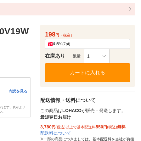
0V19W
198
円
（税込）
4.5
%
(7pt)
在庫あり
1
数量
カートに入れる
内訳を見る
配送情報・送料について
されます。表示より
この商品は
LOHACO
が販売・発送します。
い。
最短翌日お届け
3,780
550
無料
円
(税込)以上で基本配送料
円
(税込)
配送料について
※
一部の商品につきましては、基本配送料を当社が負担