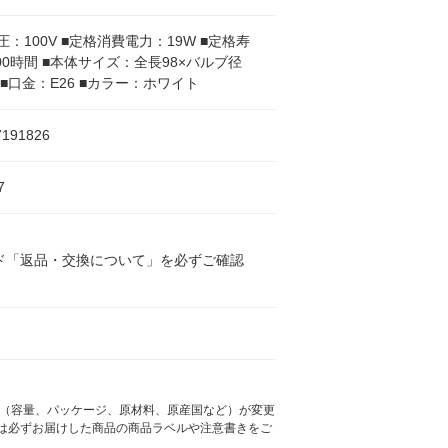
圧：100V ■定格消費電力：19W ■定格寿
000時間 ■本体サイズ：全長98×バルブ径
) ■口金：E26 ■カラー：ホワイト
7191826
7
ド「返品・交換について」を必ずご確認
様（容量、パッケージ、原材料、原産国など）が変更
は必ずお届けした商品の商品ラベルや注意書きをご