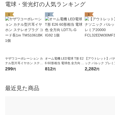
電球・蛍光灯の人気ランキング
1
2
3
ヤザワコーポレーション カ
オーム電機 LED電球 T形 E2
【アウトレット】パ
ナル型片耳イヤホン ステレ
6 60形相当 電球色 全方向 L
ック パルック プレミア
オプラグ コード長1m TMS1
DT7L-G IG92 1個
0 FCL32EDW30MF3
299
812
2,282
円
円
円
061BK 1個
最近見た商品