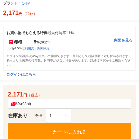
ブランド：
OHM
2,171
円
（税込）
お買い物でもらえる特典
最大付与率11%
内訳を見る
5
獲得
%
(98pt)
うち4.5%は
利用先・期間限定
ログイン&全額PayPay支払いで獲得できます。原則として税抜金額に対し付与されます。
表示よりも実際の付与数、付与率が少ない場合があります。詳細は内訳からご確認くださ
い。
ログインはこちら
2,171
円
（税込）
5
%
(98pt)
在庫あり
1
数量
カートに入れる