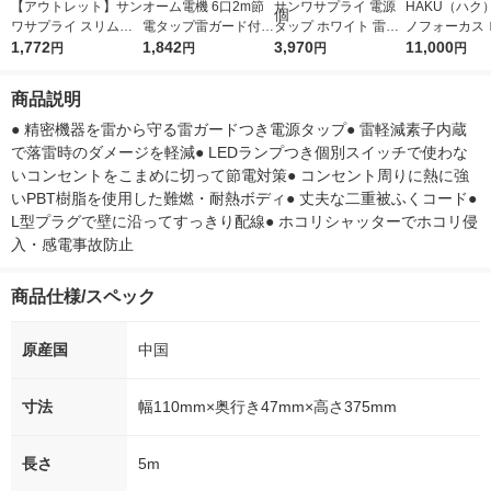
【アウトレット】サン
オーム電機 6口2m節
サンワサプライ 電源
HAKU（ハク
ワサプライ スリム電
電タップ雷ガード付2
タップ ホワイト 雷ガ
ノフォーカス
源延長コード TAP-EX
1,772
2 00-1577 1個
1,842
ード機能/ネームタグ
3,970
5ｇ 資生堂
11,000
円
円
円
円
34-1WN 1個
付/抜け止め機能 2P式
付き
7個口 5m TAP-F27-5Z
商品説明
1個
● 精密機器を雷から守る雷ガードつき電源タップ● 雷軽減素子内蔵
で落雷時のダメージを軽減● LEDランプつき個別スイッチで使わな
いコンセントをこまめに切って節電対策● コンセント周りに熱に強
いPBT樹脂を使用した難燃・耐熱ボディ● 丈夫な二重被ふくコード● 
L型プラグで壁に沿ってすっきり配線● ホコリシャッターでホコリ侵
入・感電事故防止
商品仕様/スペック
原産国
中国
寸法
幅110mm×奥行き47mm×高さ375mm
長さ
5m