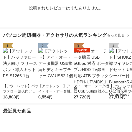
投稿されたレビューはまだありません。
パソコン周辺機器・アクセサリの人気ランキング
もっと見る
1
2
3
4
5%OFF
【アウトレット】バッ
【アウトレット】ア
アイ・オー・データ機
【アウトレッ
ファロー 法人向け フ
イ・オー・データ機器
器 USB 5Gbps 対応
OKZ 骨伝導
リースポット導入キッ
18,863
USB接続ビデオキャ
6,554
ポータブルHDD TV録
27,720
スヘッドセット 
27,916
円
円
円
円
ト FS-S1266 1台
プチャー GV-USB2 1
画対応 4TB ブラック
Cレシーバー付 B
個
HDPH-UTV4DK 1台
oth5.4 オフ
最近見た商品
OpenMeet