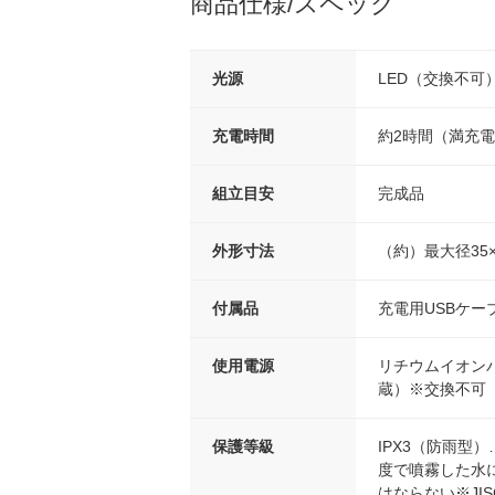
商品仕様/スペック
光源
LED（交換不可
充電時間
約2時間（満充電
組立目安
完成品
外形寸法
（約）最大径35×
付属品
充電用USBケー
使用電源
リチウムイオンバッ
蔵）※交換不可
保護等級
IPX3（防雨型
度で噴霧した水
はならない※JISC