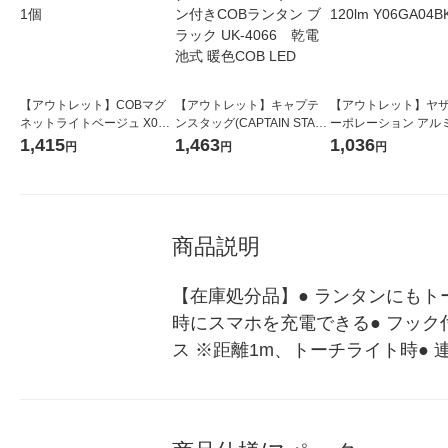
【アウトレット】COBマグ
【アウトレット】キャプテ
【アウトレット】ヤ
ネットライトベージュ X03L
ンスタッグ(CAPTAIN STAG)
ーポレーション アル
T-001BG 1個
ファン付きCOBランタン ブ
ムライト120lm Y06G
1,415
1,463
1,036
円
円
円
ラック UK-4066 乾電池式
1個
暖色COB LED
商品説明
【在庫処分品】● ランタンにもトー
時にスマホを充電できる● フック付
ス ※距離1m、トーチライト時● 