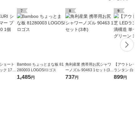
7
8
9
I ショート
Bamboo ちょっとまな板 81
角利産業 携帯用お尻シャワ
【アウトレット】
ク 1776
280003 LOGOS/ロゴス
ーノズル 90463 1セット(3
ランタン 白色 
本)
形4本：別売 グ
1,485
737
899
円
円
円
KL-1000