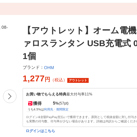
【アウトレット】オーム電機 
ァロスランタン USB充電式 08
1個
ブランド：
OHM
1,277
円
（税込）
アウトレット
お買い物でもらえる特典
最大付与率11%
5
獲得
%
(57pt)
うち4.5%は
利用先・期間限定
ログイン&全額PayPay支払いで獲得できます。原則として税抜金額に対し付与
も実際の付与数、付与率が少ない場合があります。詳細は内訳からご確認くださ
ログインはこちら