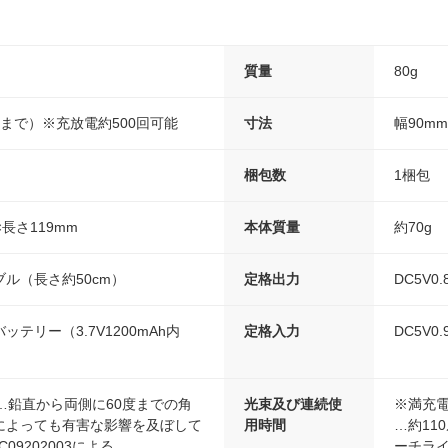
）
質量
80g
まで）※充放電約500回可能
寸法
幅90m
梱包数
1梱包
長さ119mm
本体質量
約70g
ブル（長さ約50cm）
定格出力
DC5V0
テリー（3.7V1200mAh内
定格入力
DC5V0
）…鉛直から両側に60度までの角
光束及び連続使
※満充
によっても有害な影響を及ぼして
用時間
…約11
09202003による
ーチライ