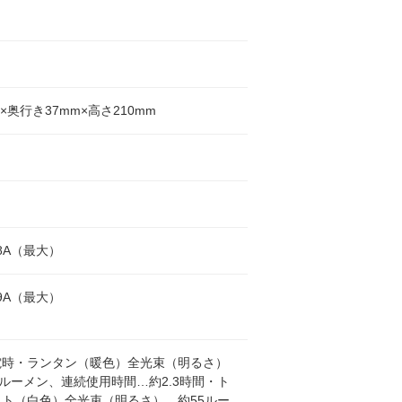
m×奥行き37mm×高さ210mm
.8A（最大）
.9A（最大）
電時・ランタン（暖色）全光束（明るさ）
0ルーメン、連続使用時間…約2.3時間・ト
ト（白色）全光束（明るさ）…約55ルー