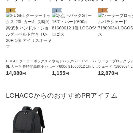
1
2
3
HUGEL クーラーボックス 2
氷点下パックGTー16℃・ハ
ソーラーブロック フ
0L カーキ 長時間高保冷 ハン
ード600g 81660612 1個 LO
シェード 71809034 L
ドル・ショルダーベルト付
GOS/ロゴス
ロゴス
14,080
1,155
12,870
円
円
円
き TC-20R 1個 アイリスオー
ヤマ
LOHACOからのおすすめPRアイテム