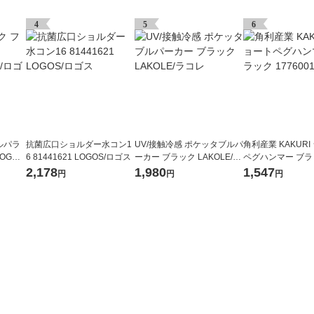
4
5
6
ルパラ
抗菌広口ショルダー水コン1
UV/接触冷感 ポケッタブルパ
角利産業 KAKUR
OGOS/
6 81441621 LOGOS/ロゴス
ーカー ブラック LAKOLE/ラ
ペグハンマー ブラッ
コレ
0010 1個
2,178
1,980
1,547
円
円
円