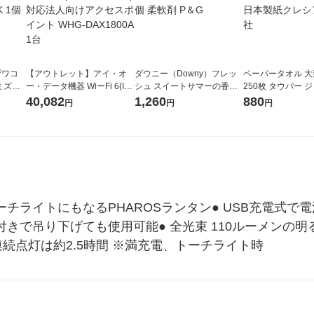
ザワコ
【アウトレット】アイ・オ
ダウニー（Downy）フレッ
ペーパータオル 大
ミズー
ー・データ機器 WiーFi 6(IE
シュ スイートサマーの香り
250枚 タウパー 
A04BK
EE802.11ax)対応法人向けア
本体 1.48L 1個 柔軟剤 P＆G
ルHB 茶 1個 日
40,082
1,260
880
円
円
円
クセスポイント WHG-DAX1
ア株式会社
800A 1台
チライトにもなるPHAROSランタン● USB充電式で
きで吊り下げても使用可能● 全光束 110ルーメンの明るさ
連続点灯は約2.5時間 ※満充電、トーチライト時