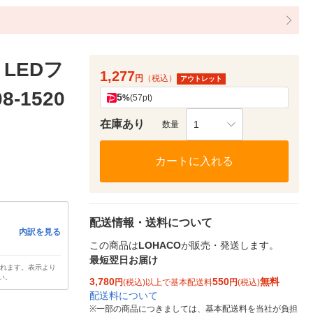
LEDフ
1,277
円
（税込）
アウトレット
-1520
5
%
(57pt)
在庫あり
1
数量
カートに入れる
配送情報・送料について
内訳を見る
この商品は
LOHACO
が販売・発送します。
最短翌日お届け
されます。表示より
い。
3,780
550
無料
円
(税込)以上で基本配送料
円
(税込)
配送料について
※
一部の商品につきましては、基本配送料を当社が負担