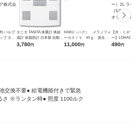
判 パルプ
タニタ TANITA 体重計 体組
HAKU（ハク） メラノフォ
【水・ミネラル
ジップ タオ
成計 体脂肪計 日本製 自動認
ーカスＩＶ 45ｇ 資生
ー】LOHACO 
本製紙クレシ
識 乗るだけ 筋肉量 ホワイト
堂 おまけ付き
コウォーター）
3,780
11,000
490
円
円
円
BC-705N-WH
ス 1箱（5本
シ） オリジナ
電池交換不要● 給電機能付きで緊急
 ※ランタン時● 照度 1100ルク