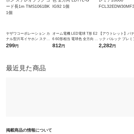
ヤザワコーポレーション カ
オーム電機 LED電球 T形 E2
【アウトレット】パ
ナル型片耳イヤホン ステレ
6 60形相当 電球色 全方向 L
ック パルック プレミア
オプラグ コード長1m TMS1
DT7L-G IG92 1個
0 FCL32EDW30MF3
299
812
2,282
円
円
円
061BK 1個
最近見た商品
掲載商品の情報について