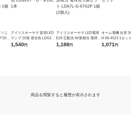
ナソニ
アイリスオーヤマ 直管LED
アイリスオーヤマ LED電球
オーム電機 丸管 30
2000
ランプ 20形 昼光色 LDG20
E26 広配光 60形相当 電球色
H 06-4523 1セッ
 1個
T・D・9/10E 1本
2個セット LDA7L-G-6T62P
1,540
1,188
1,071
円
円
円
1箱(2個入)
商品を閲覧すると履歴が表示されます