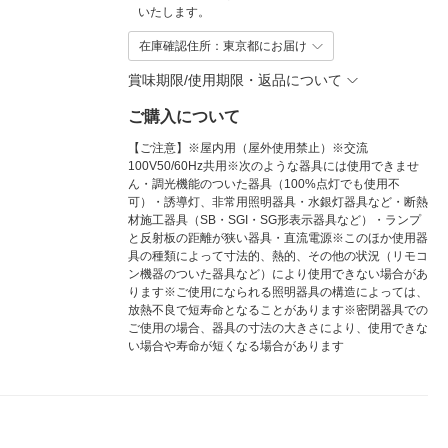
いたします。
在庫確認住所：東京都にお届け
賞味期限/使用期限・返品について
ご購入について
【ご注意】※屋内用（屋外使用禁止）※交流
100V50/60Hz共用※次のような器具には使用できませ
ん・調光機能のついた器具（100%点灯でも使用不
可）・誘導灯、非常用照明器具・水銀灯器具など・断熱
材施工器具（SB・SGI・SG形表示器具など）・ランプ
と反射板の距離が狭い器具・直流電源※このほか使用器
具の種類によって寸法的、熱的、その他の状況（リモコ
ン機器のついた器具など）により使用できない場合があ
ります※ご使用になられる照明器具の構造によっては、
放熱不良で短寿命となることがあります※密閉器具での
ご使用の場合、器具の寸法の大きさにより、使用できな
い場合や寿命が短くなる場合があります