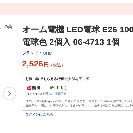
オーム電機 LED電球 E26 1
電球色 2個入 06-4713 1個
ブランド：
OHM
2,526
円
（税込）
お買い物でもらえる特典
最大付与率11%
5
獲得
%
(114pt)
うち4.5%は
利用先・期間限定
ログイン&全額PayPay支払いで獲得できます。原則として税抜金額に対し付与
も実際の付与数、付与率が少ない場合があります。詳細は内訳からご確認くださ
ログインはこちら