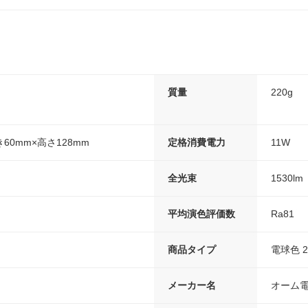
質量
220g
き60mm×高さ128mm
定格消費電力
11W
全光束
1530lm
平均演色評価数
Ra81
商品タイプ
電球色 2
メーカー名
オーム