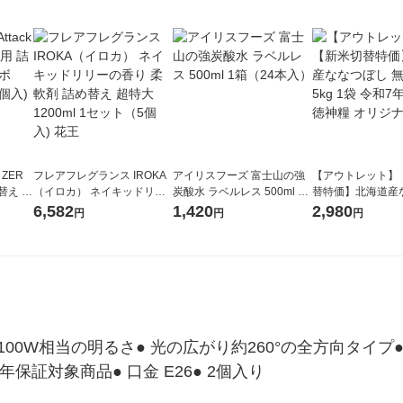
 ZER
フレアフレグランス IROKA
アイリスフーズ 富士山の強
【アウトレット】
替え メ
（イロカ） ネイキッドリリ
炭酸水 ラベルレス 500ml 1
替特価】北海道産
セット
ーの香り 柔軟剤 詰め替え 超
箱（24本入）
し 無洗米 5kg 1
6,582
1,420
2,980
円
円
円
王
特大 1200ml 1セット（5個
米 木徳神糧 オリ
入) 花王
100W相当の明るさ● 光の広がり約260°の全方向タイプ●
年保証対象商品● 口金 E26● 2個入り