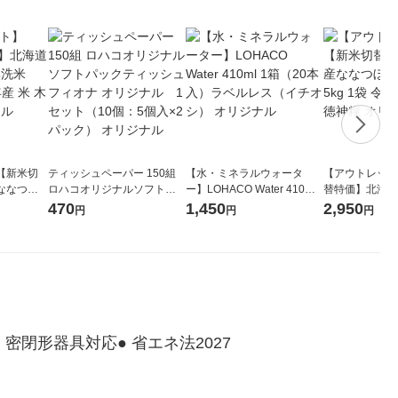
【新米切
ティッシュペーパー 150組
【水・ミネラルウォータ
【アウトレット
ななつぼ
ロハコオリジナルソフトパ
ー】LOHACO Water 410ml
替特価】北海道
袋 令和7年産
ックティッシュ フィオナ オ
1箱（20本入）ラベルレス
し 精白米 5kg
470
1,450
2,950
円
円
円
ジナル
リジナル 1セット（10個：
（イチオシ） オリジナル
米 木徳神糧 オ
5個入×2パック） オリジナ
ル
 密閉形器具対応● 省エネ法2027