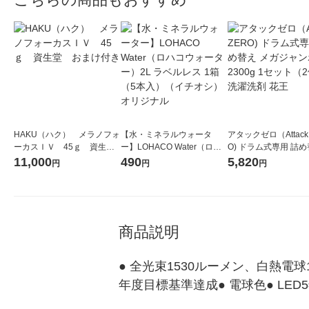
HAKU（ハク） メラノフォ
【水・ミネラルウォータ
アタックゼロ（Attack
ーカスＩＶ 45ｇ 資生
ー】LOHACO Water（ロハ
O) ドラム式専用 詰め
堂 おまけ付き
コウォーター）2L ラベルレ
ガジャンボ 2300g 1
11,000
490
5,820
円
円
円
ス 1箱（5本入）（イチオ
（2個入) 洗濯洗剤 花
シ） オリジナル
商品説明
● 全光束1530ルーメン、白熱電球
年度目標基準達成● 電球色● LED5