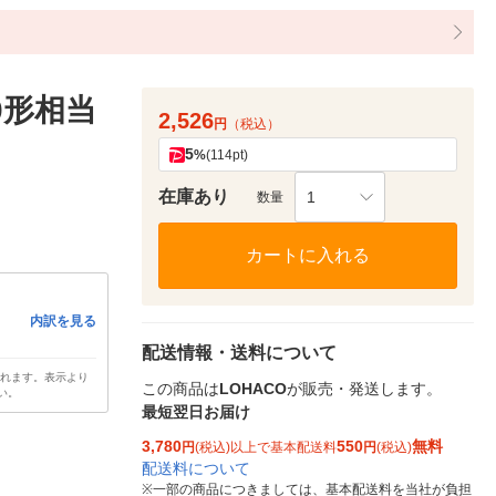
00形相当
2,526
円
（税込）
5
%
(114pt)
在庫あり
1
数量
カートに入れる
内訳を見る
配送情報・送料について
されます。表示より
この商品は
LOHACO
が販売・発送します。
い。
最短翌日お届け
3,780
550
無料
円
(税込)以上で基本配送料
円
(税込)
配送料について
※
一部の商品につきましては、基本配送料を当社が負担