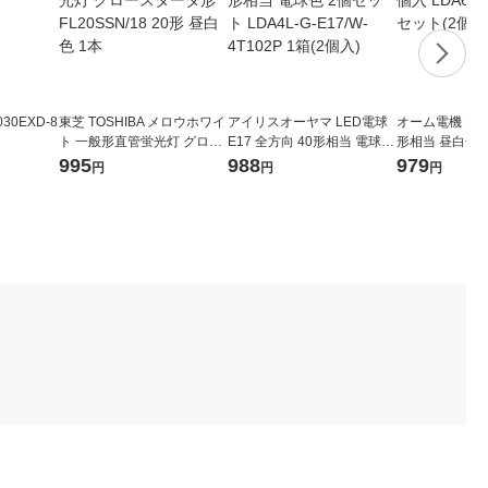
30EXD-8
東芝 TOSHIBA メロウホワイ
アイリスオーヤマ LED電球
オーム電機 LED
ト
ト 一般形直管蛍光灯 グロー
E17 全方向 40形相当 電球色
形相当 昼白色 2
スタータ形 FL20SSN/18 20
2個セット LDA4L-G-E17/W-
GAG592P 1セ
995
988
979
円
円
円
形 昼白色 1本
4T102P 1箱(2個入)