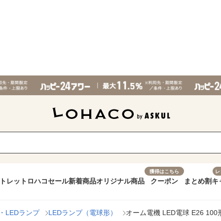
獲得はこちら
レ
トレット
ロハコセール
新着商品
オリジナル商品
クーポン
まとめ割
キ
・LEDランプ
LEDランプ（電球形）
オーム電機 LED電球 E26 100