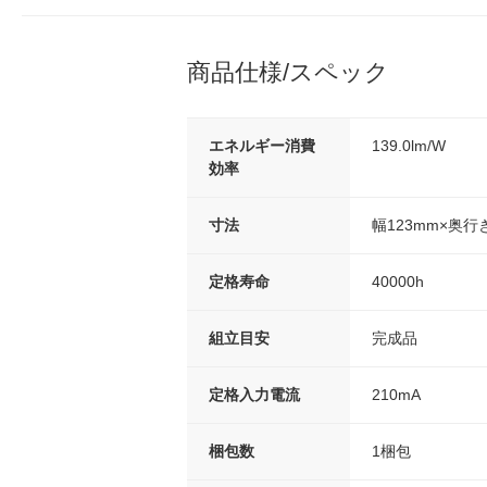
商品仕様/スペック
エネルギー消費
139.0lm/W
効率
寸法
幅123mm×奥行
定格寿命
40000h
組立目安
完成品
定格入力電流
210mA
梱包数
1梱包