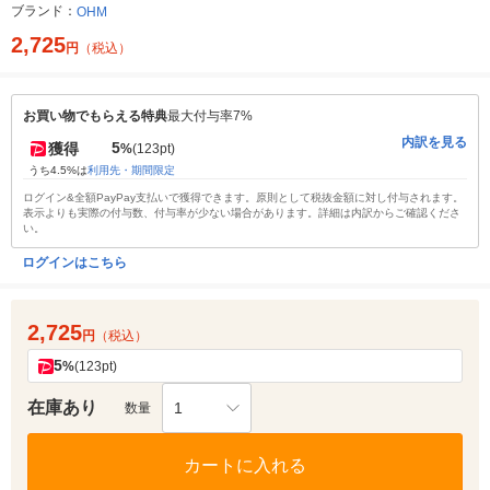
ブランド：
OHM
2,725
円
（税込）
お買い物でもらえる特典
最大付与率7%
内訳を見る
5
獲得
%
(123pt)
うち4.5%は
利用先・期間限定
ログイン&全額PayPay支払いで獲得できます。原則として税抜金額に対し付与されます。
表示よりも実際の付与数、付与率が少ない場合があります。詳細は内訳からご確認くださ
い。
ログインはこちら
2,725
円
（税込）
5
%
(123pt)
在庫あり
1
数量
カートに入れる