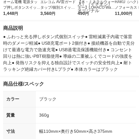
オーム電機 電源タッ
エレコム AV雷ガード
【水・ミネラルウォー
HAKU（ハク
プ押しボタンスイッチ
タップ/個別スイッチ/
ター】LOHACO Wate
ノフォーカス
付き雷ガード節電タッ
1,448
ホコリシャッター付/6
3,560
r（ロハコウォータ
490
5ｇ 資生堂
11,000
円
円
円
円
プ3個口1.5m HS-K11
個口/5m AVT-K6A-265
ー）2L ラベルレス 1
付き
85W 1個
0BK 1個
箱（5本入）（イチオ
商品説明
シ） オリジナル
● ふわっと光る押しボタン式個別スイッチ● 雷軽減素子内蔵で落雷
時のダメージ軽減● USB充電ポート2個付き● 接続機器を自動で見分
けて最適な電力で急速充電● USB過電流保護機能付き● コンセント
回りは熱に強いPBT樹脂使用● 導線の二重被ふくでコードの強度を
向上● 発熱リスクを抑える独自設計でスイッチの安全性向上● 耐ト
ラッキング絶縁カバー付きLプラグ● 本体カラーはブラック
商品仕様/スペック
カラー
ブラック
質量
360g
寸法
幅110mm×奥行き50mm×高さ375mm