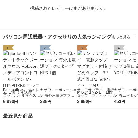
投稿されたレビューはまだありません。
パソコン周辺機器・アクセサリの人気ランキング
もっと見る
1
2
3
4
Bluetooth ハンディト
ヤザワコーポレーショ
サンワサプライ 電源
ヤザワコーポ
ラックボールマウス R
ン 海外用電源プラグC
タップ マグネット付
ン 省エネタッ
elacon メディアコン
6,990
タイプ KP3 1個
238
抜けどめタップ 3P
2,680
口 黒 Y02FU2
453
円
円
円
円
トロールボタン M-RT
式/4個口/1m/ホワイ
個
1BRXBK エレコム 1
ト TAP-MG341N2-1
最近見た商品
個（直送品）
1個