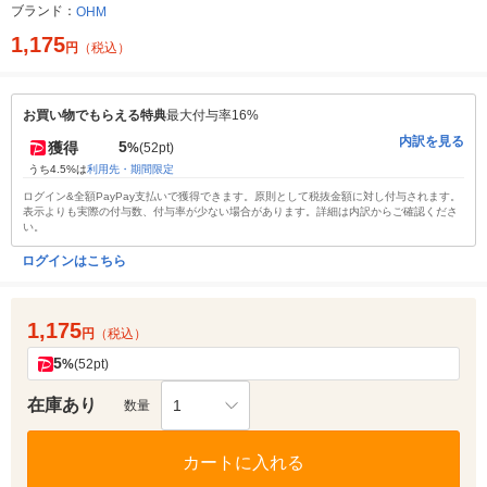
ブランド：
OHM
1,175
円
（税込）
お買い物でもらえる特典
最大付与率16%
内訳を見る
5
獲得
%
(52pt)
うち4.5%は
利用先・期間限定
ログイン&全額PayPay支払いで獲得できます。原則として税抜金額に対し付与されます。
表示よりも実際の付与数、付与率が少ない場合があります。詳細は内訳からご確認くださ
い。
ログインはこちら
1,175
円
（税込）
5
%
(52pt)
在庫あり
1
数量
カートに入れる