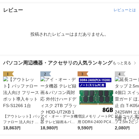
レビュー
レビューとは
投稿されたレビューはまだありません。
パソコン周辺機器・アクセサリの人気ランキング
もっと見る
1
2
3
4
【アウトレット】バッ
アイ・オー・データ機
増設メモリ ノートPC
延長コード 電
ファロー 法人向け フ
器 テレビ録画＆パソ
用 DDR4-2400 PC4-1
プ 2.5m 2ピ
リースポット導入キッ
18,863
コン両対応 外付けハ
18,980
9200 8GB S.O.DIMM
9,590
スイッチ付 雷
2,080
円
円
円
円
ト FS-S1266 1台
ードディスク 2TB ブ
エレコム 1個
ほこり防止 白 T
ラック HDD-UT2KB 1
-2425WH エ