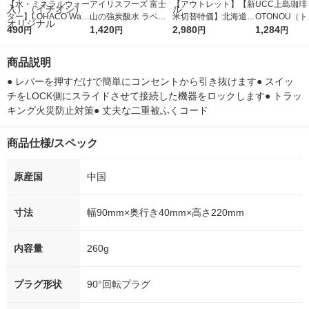
【水・ミネラルウォー
アイリスフーズ 富士
【アウトレット】【新
UCC上島珈琲 
ター】LOHACO Wate
山の強炭酸水 ラベル
米切替特価】北海道産
OTONOU（
r（ロハコウォータ
490
レス 500ml 1箱（24
1,420
ななつぼし 無洗米 5k
2,980
ウ） by BLAC
1,284
円
円
円
円
ー）2L ラベルレス 1
本入）
g 1袋 令和7年産 米 木
00ml 1セッ
箱（5本入）（イチオ
徳神糧 オリジナル
商品説明
シ） オリジナル
● レバーを押すだけで簡単にコンセントから引き抜けます● スイッ
チをLOCK側にスライドさせて接続した機器をロックします● トラッ
キング火災防止対策● 丈夫な二重被ふくコード
商品仕様/スペック
原産国
中国
寸法
幅90mm×奥行き40mm×高さ220mm
内容量
260g
プラグ形状
90°回転プラグ