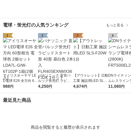
電球・蛍光灯の人気ランキング
もっと見る
1
2
3
4
アイリスオーヤマ LE
パナソニック 直管パ
【アウトレット】日動
DNライティン
D電球 E26 全方向 60
ルック蛍光灯 ラピッ
工業 施設用LED SLS-
ムレスライン
形相当 電球色 2個セ
988
ドスタート形 40形 昼
4,250
F20W 1台
4,674
球色(2800K) 
11,080
円
円
円
円
ット LDA7L-G/W-6T1
白色 2本入 FLR40SE
EL28 1本
02P 1箱(2個入)
XNMX36F32K 1セッ
最近見た商品
ト
商品を閲覧すると履歴が表示されます