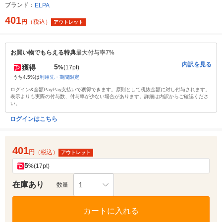
ブランド：
ELPA
401
円
（税込）
アウトレット
お買い物でもらえる特典
最大付与率7%
内訳を見る
5
獲得
%
(17pt)
うち4.5%は
利用先・期間限定
ログイン&全額PayPay支払いで獲得できます。原則として税抜金額に対し付与されます。
表示よりも実際の付与数、付与率が少ない場合があります。詳細は内訳からご確認くださ
い。
ログインはこちら
401
円
（税込）
アウトレット
5
%
(17pt)
在庫あり
1
数量
カートに入れる