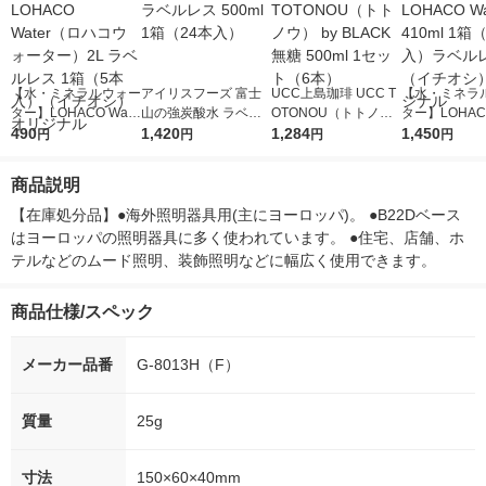
【水・ミネラルウォー
アイリスフーズ 富士
UCC上島珈琲 UCC T
【水・ミネラ
ター】LOHACO Wate
山の強炭酸水 ラベル
OTONOU（トトノ
ター】LOHACO
r（ロハコウォータ
490
レス 500ml 1箱（24
1,420
ウ） by BLACK無糖 5
1,284
r 410ml 1箱
1,450
円
円
円
円
ー）2L ラベルレス 1
本入）
00ml 1セット（6本）
入）ラベルレ
箱（5本入）（イチオ
オシ） オリジ
商品説明
シ） オリジナル
【在庫処分品】●海外照明器具用(主にヨーロッパ)。 ●B22Dベース
はヨーロッパの照明器具に多く使われています。 ●住宅、店舗、ホ
テルなどのムード照明、装飾照明などに幅広く使用できます。
商品仕様/スペック
メーカー品番
G-8013H（F）
質量
25g
寸法
150×60×40mm