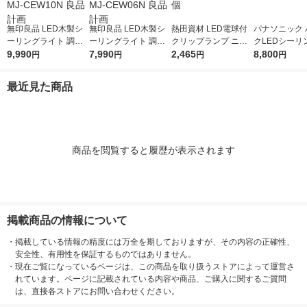
無印良品 LED木製シ
無印良品 LED木製シ
熱田資材 LED電球付
パナソニック 
ーリングライト 調光
ーリングライト 調光
クリップランプ ニュ
クLEDシーリ
調色機能付 10畳 ナチ
9,990
調色機能付 6畳 ナチ
7,990
ールミネα LA-2205A-
2,465
ト LE-PCS08
8,800
円
円
円
円
ュラル MJ-CEW10N
ュラル MJ-CEW06N
LED 1個
1台
良品計画
良品計画
最近見た商品
商品を閲覧すると履歴が表示されます
掲載商品の情報について
・
掲載している情報の精度には万全を期しておりますが、その内容の正確性、
安全性、有用性を保証するものではありません。
・
現在ご覧になっているページは、この商品を取り扱うストアによって運営さ
れています。ページに記載されている内容や商品、ご購入に関するご質問
は、直接各ストアにお問い合わせください。