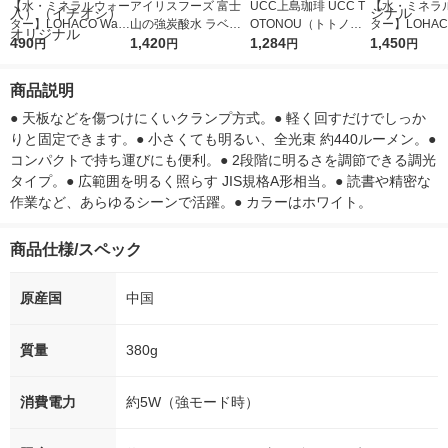
【水・ミネラルウォー
アイリスフーズ 富士
UCC上島珈琲 UCC T
【水・ミネラ
ター】LOHACO Wate
山の強炭酸水 ラベル
OTONOU（トトノ
ター】LOHACO
r（ロハコウォータ
490
レス 500ml 1箱（24
1,420
ウ） by BLACK無糖 5
1,284
r 410ml 1箱
1,450
円
円
円
円
ー）2L ラベルレス 1
本入）
00ml 1セット（6本）
入）ラベルレ
箱（5本入）（イチオ
オシ） オリジ
商品説明
シ） オリジナル
● 天板などを傷つけにくいクランプ方式。● 軽く回すだけでしっか
りと固定できます。● 小さくても明るい、全光束 約440ルーメン。● 
コンパクトで持ち運びにも便利。● 2段階に明るさを調節できる調光
タイプ。● 広範囲を明るく照らす JIS規格A形相当。● 読書や精密な
作業など、あらゆるシーンで活躍。● カラーはホワイト。
商品仕様/スペック
原産国
中国
質量
380g
消費電力
約5W（強モード時）