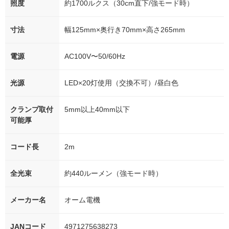
照度
約1700ルクス（30cm直下/強モード時）
寸法
幅125mm×奥行き70mm×高さ265mm
電源
AC100V〜50/60Hz
光源
LED×20灯使用（交換不可）/昼白色
クランプ取付
5mm以上40mm以下
可能厚
コード長
2m
全光束
約440ルーメン（強モード時）
メーカー名
オーム電機
JANコード
4971275638273