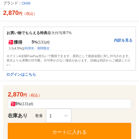
ブランド：
OHM
2,870
円
（税込）
お買い物でもらえる特典
最大付与率7%
内訳を見る
5
獲得
%
(131pt)
うち4.5%は
利用先・期間限定
ログイン&全額PayPay支払いで獲得できます。原則として税抜金額に対し付与されます。
表示よりも実際の付与数、付与率が少ない場合があります。詳細は内訳からご確認くださ
い。
ログインはこちら
2,870
円
（税込）
5
%
(131pt)
在庫あり
1
数量
カートに入れる