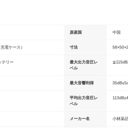
原産国
中国
＋充電ケース）
寸法
58×5
ッテリー
最大出力音圧レ
≦115dB
ベル
最大音響利得
35dB±5
平均出力音圧レ
113dB±
ベル
メーカー名
小林薬