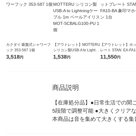
カクダイ 吸盤式シャワーフ
【アウトレット】MOTTERU
【アウトレット】ホ
ック 353-587 1個
シリコン製USB-A to Lightni
レート STAN. EA-FA1
ngケーブル 1m ペールアイ
象印マホービン 1台
3,518
1,538
11,550
円
円
円
リス MOT-SCBALG100-PU
1個
商品説明
【在庫処分品】●日常生活での聞こ
5段階で調整可能 ●大きくクリアな
本商品は音を集めて大きくする集