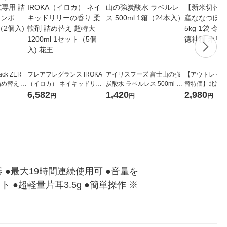
ck ZER
フレアフレグランス IROKA
アイリスフーズ 富士山の強
【アウトレット
詰め替え メ
（イロカ） ネイキッドリリ
炭酸水 ラベルレス 500ml 1
替特価】北海道
 1セット
ーの香り 柔軟剤 詰め替え 超
箱（24本入）
し 無洗米 5kg
6,582
1,420
2,980
円
円
円
 花王
特大 1200ml 1セット（5個
米 木徳神糧 オ
入) 花王
●最大19時間連続使用可 ●音量を
●超軽量片耳3.5g ●簡単操作 ※