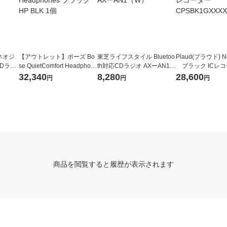
ネオジ
【アウトレット】ボーズ Bo
東芝ライフスタイル Bluetoo
Plaud(プラウド) No
Dラジ
se QuietComfort Headphon
th対応CDラジオ AXーAN1
ブラック ICレコ
es ブラック HP BLK 1個
（W）
SBK1GXXXXX01
32,340
8,280
28,600
円
円
円
商品を閲覧すると履歴が表示されます