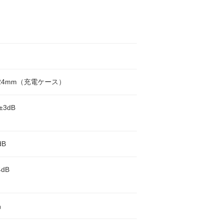
0×24mm（充電ケース）
±3dB
dB
4dB
品