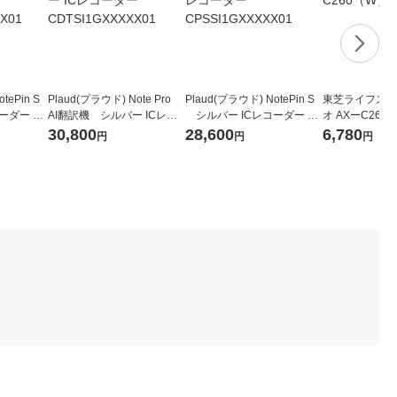
tePin S
Plaud(プラウド) Note Pro
Plaud(プラウド) NotePin S
東芝ライフスタ
ーダー CP
AI翻訳機 シルバー ICレコ
シルバー ICレコーダー CP
オ AXーC26
ーダー CDTSI1GXXXXX01
SSI1GXXXXX01
30,800
28,600
6,780
円
円
円