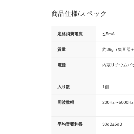
商品仕様/スペック
定格消費電流
≦5mA
質量
約36g（集音器
電源
内蔵リチウムバ
入り数
1個
周波数幅
200Hz〜5000Hz
平均音響利得
30dB±5dB