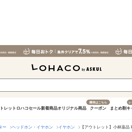
獲得はこちら
レ
トレット
ロハコセール
新着商品
オリジナル商品
クーポン
まとめ割
キ
ター
ヘッドホン・イヤホン
イヤホン
【アウトレット】小林薬品 RAB