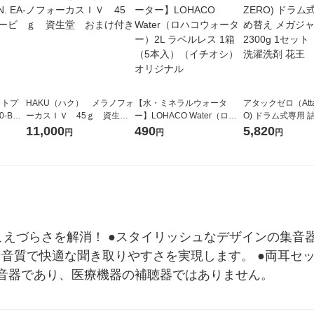
ットプ
HAKU（ハク） メラノフォ
【水・ミネラルウォータ
アタックゼロ（Atta
0-BA
ーカスＩＶ 45ｇ 資生
ー】LOHACO Water（ロハ
O) ドラム式専用 
堂 おまけ付き
コウォーター）2L ラベルレ
ガジャンボ 2300g
11,000
490
5,820
円
円
円
ス 1箱（5本入）（イチオ
（2個入) 洗濯洗剤
シ） オリジナル
えづらさを解消！ ●スタイリッシュなデザインの集音器 
音質で快適な聞き取りやすさを実現します。 ●両耳セット 
音器であり、医療機器の補聴器ではありません。