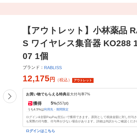
【アウトレット】小林薬品 RA
S ワイヤレス集音器 KO288 1
07 1個
ブランド：
RABLISS
12,175
円
（税込）
アウトレット
お買い物でもらえる特典
最大付与率7%
5
獲得
%
(557pt)
うち4.5%は
利用先・期間限定
ログイン&全額PayPay支払いで獲得できます。原則として税抜金額に対し付与
も実際の付与数、付与率が少ない場合があります。詳細は内訳からご確認くださ
ログインはこちら