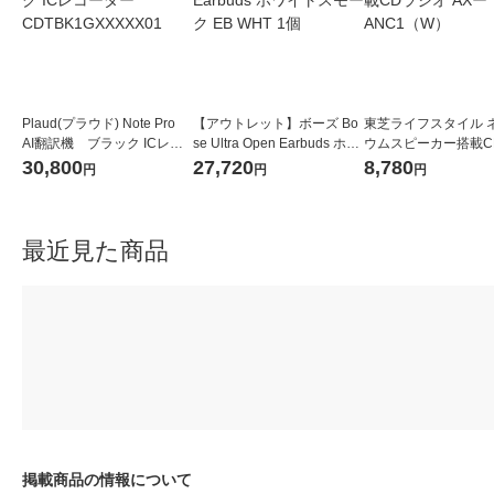
Plaud(プラウド) Note Pro
【アウトレット】ボーズ Bo
東芝ライフスタイル 
AI翻訳機 ブラック ICレコ
se Ultra Open Earbuds ホワ
ウムスピーカー搭載C
ーダー CDTBK1GXXXXX01
イトスモーク EB WHT 1個
オ AXーANC1（W）
30,800
27,720
8,780
円
円
円
最近見た商品
掲載商品の情報について