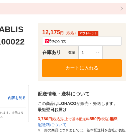
BLIS
12,175
円
（税込）
アウトレット
00022
5
%
(557pt)
在庫あり
1
数量
カートに入れる
配送情報・送料について
内訳を見る
この商品は
LOHACO
が販売・発送します。
最短翌日お届け
されます。表示より
い。
3,780
550
無料
円
(税込)以上で基本配送料
円
(税込)
配送料について
※
一部の商品につきましては、基本配送料を当社が負担