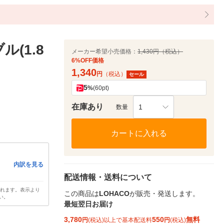
(1.8
メーカー希望小売価格：
1,430円（税込）
6%OFF価格
1,340
円
（税込）
セール
5
%
(60pt)
在庫あり
1
数量
カートに入れる
内訳を見る
配送情報・送料について
されます。表示より
この商品は
LOHACO
が販売・発送します。
い。
最短翌日お届け
3,780
550
無料
円
(税込)以上で基本配送料
円
(税込)