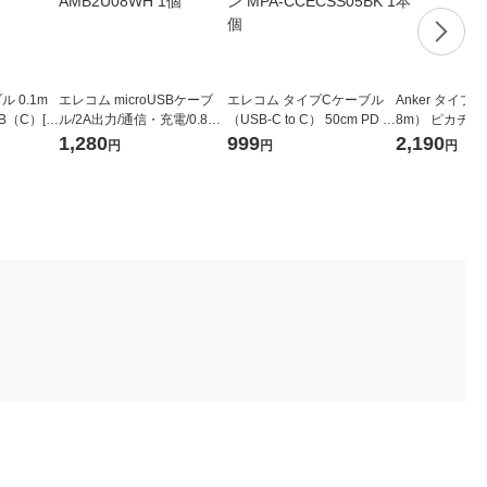
ル 0.1m
エレコム microUSBケーブ
エレコム タイプCケーブル
Anker タイプ
B（C）[オ
ル/2A出力/通信・充電/0.8m/
（USB-C to C） 50cm PD 1
8m） ピカチュ
1個
白 MPA-AMB2U08WH 1個
00W シリコン MPA-CCECS
53N71ー72 1
1,280
999
2,190
円
円
円
S05BK 1個