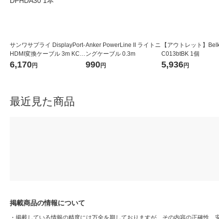
サンワサプライ DisplayPort-
Anker PowerLine II ライトニ
【アウトレット】Belki
HDMI変換ケーブル 3m KC-
ングケーブル 0.3m
C013btBK 1個
DPHDA30 1本
6,170
990
5,936
円
円
円
最近見た商品
掲載商品の情報について
・
掲載している情報の精度には万全を期しておりますが、その内容の正確性、