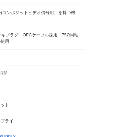
子(コンポジットビデオ信号用）を持つ機
ッキプラグ OFCケーブル採用 75Ω同軸
ル使用
SR間
ジット
サプライ
SUPPLY