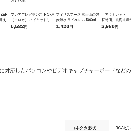
 ZER
フレアフレグランス IROKA
アイリスフーズ 富士山の強
【アウトレット】
替え メ
（イロカ） ネイキッドリリ
炭酸水 ラベルレス 500ml 1
替特価】北海道産
セット
ーの香り 柔軟剤 詰め替え 超
箱（24本入）
し 無洗米 5kg 1
6,582
1,420
2,980
円
円
円
王
特大 1200ml 1セット（5個
米 木徳神糧 オリ
入) 花王
ラグに対応したパソコンやビデオキャプチャーボードなど
コネクタ形状
RCAピ