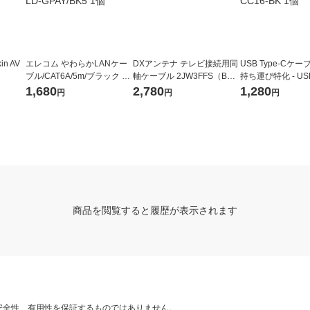
n AV
エレコム やわらかLANケー
DXアンテナ テレビ接続用同
USB Type-Cケーブ
ブル/CAT6A/5m/ブラック LD
軸ケーブル 2JW3FFS（B）
持ち運び特化 - US
-GPAY/BK5 1個
1個
ス] CB-CC16-BK 
1,680
2,780
1,280
円
円
円
商品を閲覧すると履歴が表示されます
安全性、有用性を保証するものではありません。