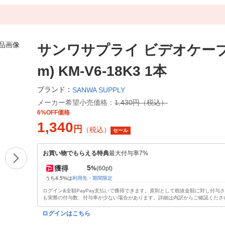
サンワサプライ ビデオケーブル
m) KM-V6-18K3 1本
ブランド：
SANWA SUPPLY
メーカー希望小売価格：
1,430円（税込）
6%OFF価格
1,340
円
（税込）
セール
お買い物でもらえる特典
最大付与率7%
5
獲得
%
(60pt)
うち4.5%は
利用先・期間限定
ログイン&全額PayPay支払いで獲得できます。原則として税抜金額に対し付与
も実際の付与数、付与率が少ない場合があります。詳細は内訳からご確認くださ
ログインはこちら