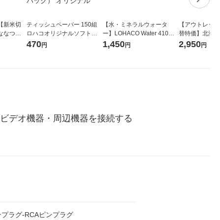
【新米切
ティッシュペーパー 150組
【水・ミネラルウォータ
【アウトレット
ななつぼ
ロハコオリジナルソフトパ
ー】LOHACO Water 410ml
替特価】北海道
袋 令和7年産
ックティッシュ フィオナ オ
1箱（20本入）ラベルレス
し 精白米 5kg
470
1,450
2,950
円
円
円
ジナル
リジナル 1セット（10個：
（イチオシ） オリジナル
米 木徳神糧 オ
5個入×2パック） オリジナ
ル
のビデオ機器・周辺機器を接続する
ンプラグ-RCAピンプラグ