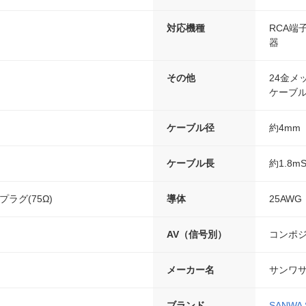
対応機種
RCA端
器
その他
24金メ
ケーブ
ケーブル径
約4mm
ケーブル長
約1.8m
プラグ(75Ω)
導体
25AWG
AV（信号別）
コンポ
メーカー名
サンワ
ブランド
SANWA 