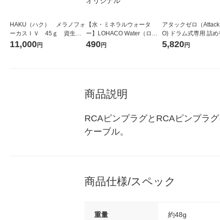
HAKU（ハク） メラノフォ
【水・ミネラルウォータ
アタックゼロ（Attack
ーカスＩＶ 45ｇ 資生
ー】LOHACO Water（ロハ
O) ドラム式専用 詰め
堂 おまけ付き
コウォーター）2L ラベルレ
ガジャンボ 2300g 1
11,000
490
5,820
円
円
円
ス 1箱（5本入）（イチオ
（2個入) 洗濯洗剤 花
シ） オリジナル
商品説明
RCAピンプラグとRCAピンプ
ケーブル。
商品仕様/スペック
重量
約48g