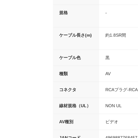
規格
-
ケーブル長さ(m)
約1.8SR間
ケーブル色
黒
種類
AV
コネクタ
RCAプラグ-RCA
線材規格（UL）
NON UL
AV種別
ビデオ
JANコード
4969887768457