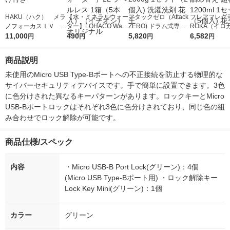
HAKU（ハク） メラ
【水・ミネラルウォー
アタックゼロ（Attack
フレアフレグラ
ノフォーカスＩＶ 4
ター】LOHACO Wate
ZERO) ドラム式専用
ROKA（イロ
5ｇ 資生堂 おまけ
11,000
r（ロハコウォータ
490
詰め替え メガジャン
5,820
イキッドリリ
6,582
円
円
円
円
付き
ー）2L ラベルレス 1
ボ 2300g 1セット（2
柔軟剤 詰め替
箱（5本入）（イチオ
個入) 洗濯洗剤 花王
大 1200ml 
商品説明
シ） オリジナル
（5個入) 花王
未使用のMicro USB Type-Bポートへの不正接続を防止する物理的な
サイバーセキュリティデバイスです。手で簡単に設置できます。3色
に色分けされた異なるキーパターンがあります。ロックキーとMicro 
USB-Bポートロックはそれぞれ3色に色分けされており、同じ色の組
み合わせでロック解除が可能です。
商品仕様/スペック
内容
・Micro USB-B Port Lock(グリーン)：4個
(Micro USB Type-Bポート用) ・ロック解除キー
Lock Key Mini(グリーン)：1個
カラー
グリーン