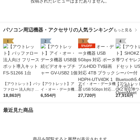
投稿されたレビューはまだありません。
パソコン周辺機器・アクセサリの人気ランキング
もっと見る
1
2
3
4
5%OFF
【アウトレット】バッ
【アウトレット】ア
アイ・オー・データ機
【アウトレッ
ファロー 法人向け フ
イ・オー・データ機器
器 USB 5Gbps 対応
OKZ 骨伝導
リースポット導入キッ
18,863
USB接続ビデオキャ
6,554
ポータブルHDD TV録
27,720
スヘッドセット 
27,916
円
円
円
円
ト FS-S1266 1台
プチャー GV-USB2 1
画対応 4TB ブラック
Cレシーバー付 B
個
HDPH-UTV4DK 1台
oth5.4 オフ
最近見た商品
OpenMeet
商品を閲覧すると履歴が表示されます