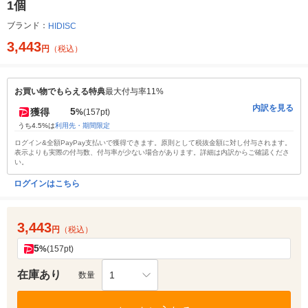
1個
ブランド：
HIDISC
3,443
円
（税込）
お買い物でもらえる特典
最大付与率11%
内訳を見る
5
獲得
%
(157pt)
うち4.5%は
利用先・期間限定
ログイン&全額PayPay支払いで獲得できます。原則として税抜金額に対し付与されます。
表示よりも実際の付与数、付与率が少ない場合があります。詳細は内訳からご確認くださ
い。
ログインはこちら
3,443
円
（税込）
5
%
(157pt)
在庫あり
1
数量