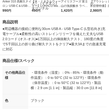
Anker 310 高耐久ナイ
【水・ミネラルウォー
アイリスフーズ 富士
【アウトレッ
ロン USB-C＆USB-A
ター】LOHACO Wate
山の強炭酸水 ラベル
米切替特価】
ケーブル 2本セット
990
r（ロハコウォータ
490
レス 500ml 1箱（24
1,420
ななつぼし 無洗
2,980
円
円
円
円
ー）2L ラベルレス 1
本入）
g 1袋 令和7年
箱（5本入）（イチオ
徳神糧 オリジ
商品説明
シ） オリジナル
●周辺機器の接続に便利な30cm USB A - USB Type-C (L型右向き)充
電ケーブル●柔軟性の高いストレインリリーフを備えた丈夫なUSB 
2.0コード (オス-オス)●1万回以上の挿抜耐久テスト、180度の角度
で5千回以上の折り曲げ耐久テストをクリア●最大3Aまでの急速充電
に対応
商品仕様/スペック
その他商品仕
・環境条件（湿度）：0% - 85%・環境条件（動
様
作温度）：0 to 50°C (32 to 122°F)・環境条件
（保存温度）：0 to 50°C (32 to 122°F)・製品
横：2.9 cm [1.1 in]・製品縦：30.0 cm [11.8 in]
色
ブラック