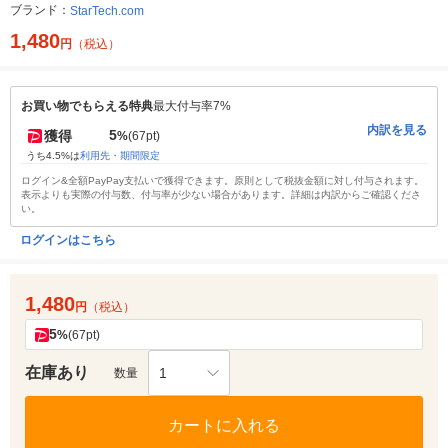
ブランド：
StarTech.com
1,480
円
（税込）
お買い物でもらえる特典
最大付与率7%
内訳を見る
5
獲得
%
(67pt)
うち4.5%は
利用先・期間限定
ログイン&全額PayPay支払いで獲得できます。原則として税抜金額に対し付与されます。
表示よりも実際の付与数、付与率が少ない場合があります。詳細は内訳からご確認くださ
い。
ログインはこちら
1,480
円
（税込）
5
%
(67pt)
在庫あり
1
数量
カートに入れる