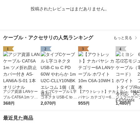
投稿されたレビューはまだありません。
ケーブル・アクセサリの人気ランキング
もっと見る
1
2
3
4
アジア資源 LANケー
タイプCケーブル L字
【アウトレット】ナカ
ミヨシ 6極4
ブル CAT6A 1m ツメ
コネクタ USB-C to C
バヤシ カテゴリー6A
ジュラーケー
折れ防止カバー付き A
368
PD 60W やわらか 1m
2,070
LANケーブル ホワイ
955
話機コード）
1,480
円
円
円
円
S-LAN6A-S-01 1本 オ
U2C-CLLY10NBK エ
ト 10m C6A-10WH 1
ホワイト フ
リジナル
レコム 1個（直送品）
本
イプ/RoHS
最近見た商品
DC-F420/WH