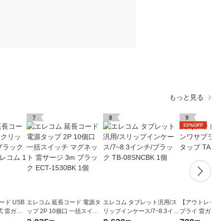
もっと見る
7
8
9
33%OFF
ド USB
エレコム 延長コード 電源タ
エレコム タブレット汎用/ス
【アウトレット
式 雷ガー
ップ 2P 10個口 一括スイッ
リップインケース/7~8.3イン
プライ 雷ガード
030BK エ
チ マグネット 雷サージ 3m
チ/ブラック TB-08SNCBK 1
SP224 1個