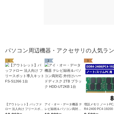
パソコン周辺機器・アクセサリの人気ラ
1
2
3
【アウトレット】バッファ
アイ・オー・データ機器 テ
増設メモリ ノートPC
ロー 法人向け フリースポッ
レビ録画＆パソコン両対応
R4-2400 PC4-19200 
ト導入キット FS-S1266 1台
外付けハードディスク 2TB
O.DIMM エレコム 1個