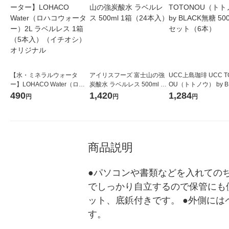
【水・ミネラルウォータ
アイリスフーズ 富士山の強
UCC上島珈琲 UCC T
ー】LOHACO Water（ロハ
炭酸水 ラベルレス 500ml 1
OU（トトノウ） by B
コウォーター）2L ラベルレ
箱（24本入）
無糖 500ml 1セット
490
1,420
1,284
円
円
円
ス 1箱（5本入）（イチオ
シ） オリジナル
商品説明
●パソコンや書類などを入れてのち
でしっかり自立するので保管にも
ット、底鋲付きです。 ●外側に
す。