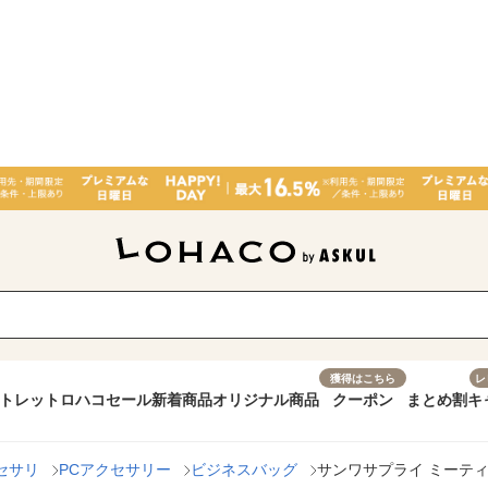
獲得はこちら
レ
トレット
ロハコセール
新着商品
オリジナル商品
クーポン
まとめ割
キ
セサリ
PCアクセサリー
ビジネスバッグ
サンワサプライ ミーティン