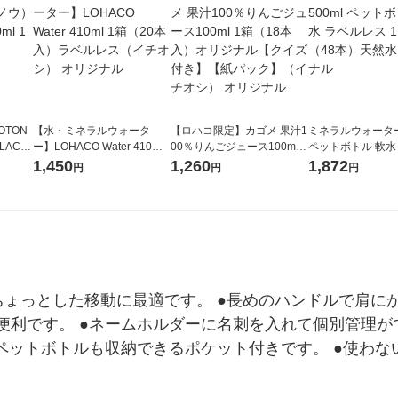
OTON
【水・ミネラルウォータ
【ロハコ限定】カゴメ 果汁1
ミネラルウォーター 
LACK
ー】LOHACO Water 410ml
00％りんごジュース100ml 1
ペットボトル 軟水
（6本）
1箱（20本入）ラベルレス
箱（18本入）オリジナル
ス 1セット（48
1,450
1,260
1,872
円
円
円
（イチオシ） オリジナル
【クイズ付き】【紙パッ
オリジナル
ク】（イチオシ） オリジナ
ル
ょっとした移動に最適です。 ●長めのハンドルで肩にか
便利です。 ●ネームホルダーに名刺を入れて個別管理が
はペットボトルも収納できるポケット付きです。 ●使わ