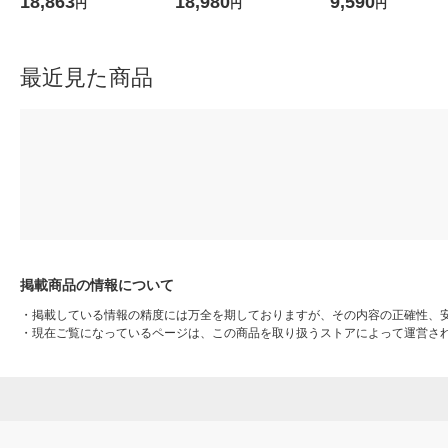
18,863
18,980
9,590
円
円
円
ブラック HDD-UT2KB 1台
最近見た商品
掲載商品の情報について
・
掲載している情報の精度には万全を期しておりますが、その内容の正確性、
・
現在ご覧になっているページは、この商品を取り扱うストアによって運営さ