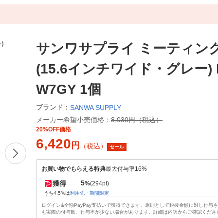
サンワサプライ ミーティン
(15.6インチワイド・グレー) 
W7GY 1個
ブランド：
SANWA SUPPLY
メーカー希望小売価格：
8,030円（税込）
20%OFF価格
6,420
円
（税込）
セール
お買い物でもらえる特典
最大付与率16%
5
獲得
%
(294pt)
うち4.5%は
利用先・期間限定
ログイン&全額PayPay支払いで獲得できます。原則として税抜金額に対し付与
も実際の付与数、付与率が少ない場合があります。詳細は内訳からご確認くださ