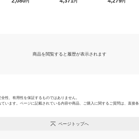
2,080
4,371
4,279
円
円
円
2425WH エレコム 1個 オリ
レコム 1個
ジナル
商品を閲覧すると履歴が表示されます
安全性、有用性を保証するものではありません。
れています。ページに記載されている内容や商品、ご購入に関するご質問は、直接各
ページトップへ