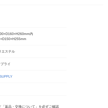
00×D160×H260mm内
0×D150×H255mm
リエステル
サプライ
SUPPLY
ド「返品・交換について」を必ずご確認