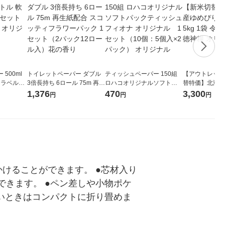
500ml
トイレットペーパー ダブル
ティッシュペーパー 150組
【アウトレット
 ラベルレ
3倍長持ち 6ロール 75m 再生
ロハコオリジナルソフトパ
替特価】北海道
本）天然水
紙配合 スコッティフラワー
ックティッシュ フィオナ オ
か 無洗米 5kg
1,376
470
3,300
円
円
円
パック 1セット（2パック12
リジナル 1セット（10個：
米 木徳神糧 オ
ロール入）花の香り
5個入×2パック） オリジナ
ル
けることができます。 ●芯材入り
できます。 ●ペン差しや小物ポケ
ないときはコンパクトに折り畳めま