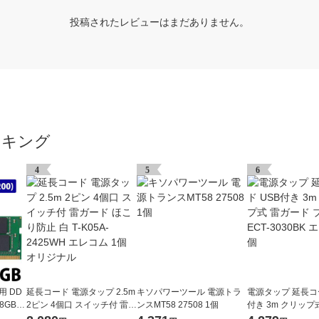
投稿されたレビューはまだありません。
ンキング
4
5
6
用 DD
延長コード 電源タップ 2.5m
キソパワーツール 電源トラ
電源タップ 延長コー
8GB S.
2ピン 4個口 スイッチ付 雷ガ
ンスMT58 27508 1個
付き 3m クリップ
ード ほこり防止 白 T-K05A-
ド ブラック ECT-3