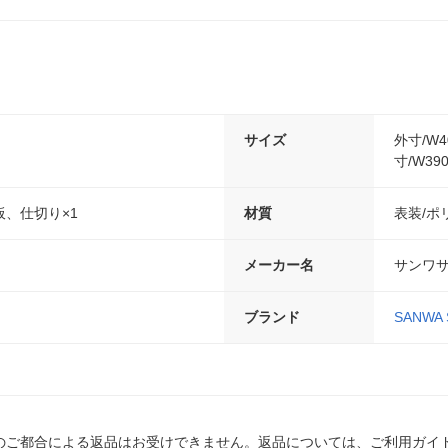
サイズ
外寸/W4
寸/W39
、仕切り×1
材質
表装/ポ
メーカー名
サンワ
ブランド
SANWA 
のご都合による返品はお受けできません。返品については、ご利用ガイ