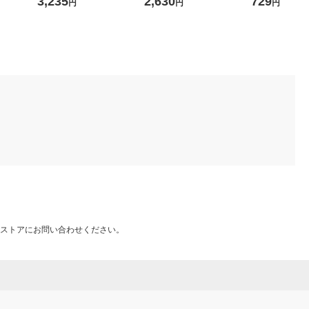
3,235
2,630
729
円
円
円
ブラック ECT-1530BK 1個
個
ストアにお問い合わせください。