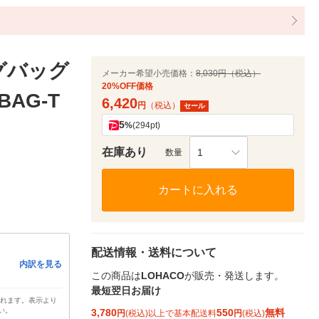
グバッグ
メーカー希望小売価格：
8,030円（税込）
20%OFF価格
BAG-T
6,420
円
（税込）
セール
5
%
(294pt)
在庫あり
1
数量
カートに入れる
配送情報・送料について
内訳を見る
この商品は
LOHACO
が販売・発送します。
最短翌日お届け
されます。表示より
い。
3,780
550
無料
円
(税込)以上で基本配送料
円
(税込)