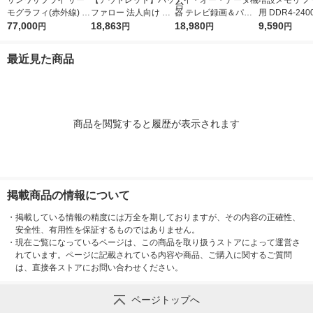
サンワサプライ サー
【アウトレット】バッ
アイ・オー・データ機
増設メモリ ノ
モグラフィ(赤外線) C
ファロー 法人向け フ
器 テレビ録画＆パソ
用 DDR4-2400
HE-TG220 1個
77,000
リースポット導入キッ
18,863
コン両対応 外付けハ
18,980
9200 8GB S.
9,590
円
円
円
円
ト FS-S1266 1台
ードディスク 2TB ブ
エレコム 1個
ラック HDD-UT2KB 1
最近見た商品
台
商品を閲覧すると履歴が表示されます
掲載商品の情報について
・
掲載している情報の精度には万全を期しておりますが、その内容の正確性、
安全性、有用性を保証するものではありません。
・
現在ご覧になっているページは、この商品を取り扱うストアによって運営さ
れています。ページに記載されている内容や商品、ご購入に関するご質問
は、直接各ストアにお問い合わせください。
ページトップへ