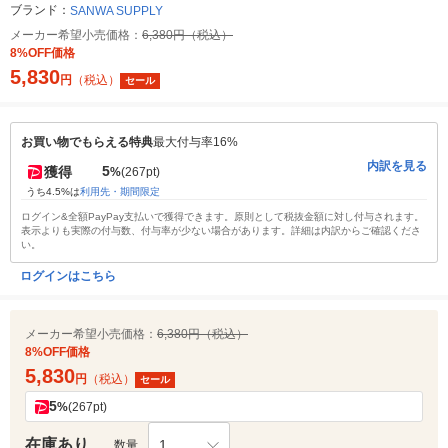
ブランド：
SANWA SUPPLY
メーカー希望小売価格：
6,380円（税込）
8%OFF価格
5,830
円
（税込）
セール
お買い物でもらえる特典
最大付与率16%
内訳を見る
5
獲得
%
(267pt)
うち4.5%は
利用先・期間限定
ログイン&全額PayPay支払いで獲得できます。原則として税抜金額に対し付与されます。
表示よりも実際の付与数、付与率が少ない場合があります。詳細は内訳からご確認くださ
い。
ログインはこちら
メーカー希望小売価格：
6,380円（税込）
8%OFF価格
5,830
円
（税込）
セール
5
%
(267pt)
在庫あり
1
数量