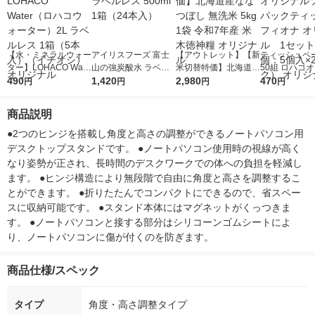
【水・ミネラルウォー
アイリスフーズ 富士
【アウトレット】【新
ティッシュペー
ター】LOHACO Wate
山の強炭酸水 ラベル
米切替特価】北海道産
50組 ロハコ
r（ロハコウォータ
490
レス 500ml 1箱（24
1,420
ななつぼし 無洗米 5k
2,980
ルソフトパッ
470
円
円
円
円
ー）2L ラベルレス 1
本入）
g 1袋 令和7年産 米 木
シュ フィオナ
箱（5本入）（イチオ
徳神糧 オリジナル
ナル 1セット
商品説明
シ） オリジナル
個：5個入×2
オリジナル
●2つのヒンジを搭載し角度と高さの調整ができるノートパソコン用
デスクトップスタンドです。 ●ノートパソコン使用時の視線が高く
なり姿勢が正され、長時間のデスクワークでの体への負担を軽減し
ます。 ●ヒンジ構造により無段階で自由に角度と高さを調整するこ
とができます。 ●折りたたんでコンパクトにできるので、省スペー
スに収納可能です。 ●スタンド本体にはマグネットがくっつきま
す。 ●ノートパソコンと接する部分はシリコーンゴムシートによ
り、ノートパソコンに傷が付くのを防ぎます。
商品仕様/スペック
タイプ
角度・高さ調整タイプ