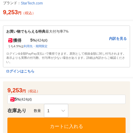
ブランド：
StarTech.com
9,253
円
（税込）
お買い物でもらえる特典
最大付与率7%
内訳を見る
5
獲得
%
(424pt)
うち4.5%は
利用先・期間限定
ログイン&全額PayPay支払いで獲得できます。原則として税抜金額に対し付与されます。
表示よりも実際の付与数、付与率が少ない場合があります。詳細は内訳からご確認くださ
い。
ログインはこちら
9,253
円
（税込）
5
%
(424pt)
在庫あり
1
数量
カートに入れる