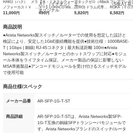
HAKU（ハク） メラ
【水・ミネラルウォー
アタックゼロ（Attack
フレアフレグラ
ノフォーカスＩＶ 4
ター】LOHACO Wate
ZERO) ドラム式専用
ROKA（イロ
5ｇ 資生堂 おまけ
11,000
r（ロハコウォータ
490
詰め替え メガジャン
5,820
イキッドリリ
6,582
円
円
円
円
付き
ー）2L ラベルレス 1
ボ 2300g 1セット（2
柔軟剤 詰め替
箱（5本入）（イチオ
個入) 洗濯洗剤 花王
大 1200ml 
商品説明
シ） オリジナル
（5個入) 花王
●Arista Networks製スイッチ／ルーターでの使用を想定した設計と
検証により、安定した1GbE接続機能を提供●技術仕様：1000BASE-
T | 1Gbps | 銅線| RJ-45コネクタ | 最大転送距離 100m●Arista 
Networks製スイッチ／ルーターとのホットスワップに対応●モジュ
ール本体をライフタイム保証。メーカー製品の保証に影響しない
MSA準拠製品●アンコードモジュールを受け付けるスイッチモデル
で使用可能
商品仕様/スペック
メーカー品番
AR-SFP-1G-T-ST
商品詳細
AR-SFP-1G-T-STは、Arista Networks製SFP-
1G-T互換の銅線SFPトランシーバモジュールで
す。Arista Networksブランドのスイッチ/ルータ