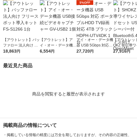
5%OFF
【アウトレット】バッ
【アウトレット】ア
アイ・オー・データ機
【アウトレッ
ファロー 法人向け フ
イ・オー・データ機器
器 USB 5Gbps 対応
OKZ 骨伝導
リースポット導入キッ
18,863
USB接続ビデオキャ
6,554
ポータブルHDD TV録
27,720
スヘッドセット 
27,916
円
円
円
円
ト FS-S1266 1台
プチャー GV-USB2 1
画対応 4TB ブラック
Cレシーバー付 B
個
HDPH-UTV4DK 1台
oth5.4 オフ
最近見た商品
OpenMeet
商品を閲覧すると履歴が表示されます
掲載商品の情報について
・
掲載している情報の精度には万全を期しておりますが、その内容の正確性、