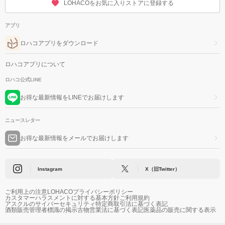
LOHACOをお気に入りストアに登録する
アプリ
ロハコアプリをダウンロード
ロハコアプリについて
ロハコ公式LINE
お得な最新情報をLINEでお届けします
ニュースレター
お得な最新情報をメールでお届けします
Instagram
X（旧Twitter）
ご利用上の注意
LOHACOプライバシーポリシー
カスタマーハラスメントに対する基本方針
ご利用規約
アスクルのサイバーセキュリティ
特定商取引法に基づく表記
酒類販売管理者標識の掲示
古物営業法に基づく表記
医薬品の販売に関する表示