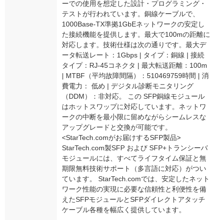
ーでの使用を想定した設計・プログラミング・
テストが行われています。銅線ケーブルで、
1000Base-TX準拠1GbEネットワークの安定し
た接続機能を提供します。最大で100mの距離に
対応します。技術仕様は次の通りです。最大デ
ータ転送レート：1Gbps | タイプ：銅線 | 接続
タイプ：RJ-45コネクタ | 最大転送距離：100m
| MTBF（平均故障間隔）：510469759時間 | 消
費電力： 低め | デジタル診断モニタリング
（DDM）：非対応。 この SFP銅線モジュール
はホットスワップに対応しています。ネットワ
ークの中断を最小限に留めながらシームレスな
アップグレードと交換が可能です。
<StarTech.comがお届けするSFP製品>
StarTech.com製SFP および SFP+トランシーバ
モジュールには、すべてライフタイム保証と無
期限無料技術サポート（多言語に対応）がつい
ています。 StarTech.comでは、安定したネット
ワーク性能の実現に必要な信頼性と利便性を備
えたSFPモジュールとSFPダイレクトアタッチ
ケーブル各種を幅広く提供しています。