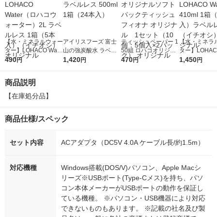
【水・ミネラルウォー
アイリスフーズ 富士
ティッシュペーパー 1
【水・ミネラ
ター】LOHACO Wate
山の強炭酸水 ラベル
50組 ロハコオリジナ
ター】LOHACO
r（ロハコウォータ
490
レス 500ml 1箱（24
1,420
ルソフトパックティッ
470
r 410ml 1箱
1,450
円
円
円
円
ー）2L ラベルレス 1
本入）
シュ フィオナ オリジ
入）ラベルレ
箱（5本入）（イチオ
ナル 1セット（10
オシ） オリジ
商品説明
シ） オリジナル
個：5個入×2パック）
オリジナル
【在庫処分品】　
商品仕様/スペック
セット内容
ACアダプタ（DC5V 4.0A ケーブル長/約1.5m）
対応機種
Windows搭載(DOS/V)パソコン、Apple Macシ
リーズ※USBポート(Type-Cメス)を持ち、パソ
コン本体メーカーがUSBポートの動作を保証し
ている機種。 ※パソコン・USB機器により対応
できないものもあります。 ※記載の社名及び製