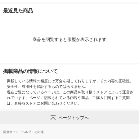
ト FS-S1266 1台
ードディスク 2TB ブ
エレコム 1個
ほこり防止 白 T
ラック HDD-UT2KB 1
-2425WH エ
最近見た商品
台
個 オリジナル
商品を閲覧すると履歴が表示されます
掲載商品の情報について
・
掲載している情報の精度には万全を期しておりますが、その内容の正確性、
安全性、有用性を保証するものではありません。
・
現在ご覧になっているページは、この商品を取り扱うストアによって運営さ
れています。ページに記載されている内容や商品、ご購入に関するご質問
は、直接各ストアにお問い合わせください。
ページトップへ
関連サイト・ヘルプ・その他