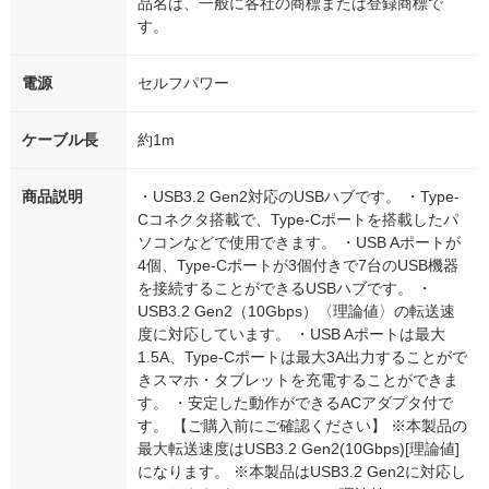
品名は、一般に各社の商標または登録商標で
す。
電源
セルフパワー
ケーブル長
約1m
商品説明
・USB3.2 Gen2対応のUSBハブです。 ・Type-
Cコネクタ搭載で、Type-Cポートを搭載したパ
ソコンなどで使用できます。 ・USB Aポートが
4個、Type-Cポートが3個付きで7台のUSB機器
を接続することができるUSBハブです。 ・
USB3.2 Gen2（10Gbps）〈理論値〉の転送速
度に対応しています。 ・USB Aポートは最大
1.5A、Type-Cポートは最大3A出力することがで
きスマホ・タブレットを充電することができま
す。 ・安定した動作ができるACアダプタ付で
す。 【ご購入前にご確認ください】 ※本製品の
最大転送速度はUSB3.2 Gen2(10Gbps)[理論値]
になります。 ※本製品はUSB3.2 Gen2に対応し