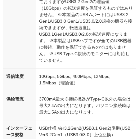
ておりますがUSB3.2 Gen2の理論値
（10Gbps）の転送速度を保証するものではあり
ません。 ※本製品のUSB AポートにはUSB3.2
Gen1/USB3.0 Gen1/USB3.0/2.0規格の機器を接
続できますが、転送速度は
USB3.1Gen1/USB3.0/2.0の転送速度になりま
す。 ※本製品はUSBハブですが全てのUSB機器
に接続、動作を保証できるものではありませ
ん。 ※USB Type-C接続のモニターには対応し
ていません。
通信速度
10Gbps, 5Gbps, 480Mbps, 12Mbps,
1.5Mbps（理論値）
供給電流
3700mA最大※接続機器がType-C以外の場合は
最大2.4Aの出力になります。パソコン接続時は
最大1.5Aの出力になります。
インターフェ
USB仕様 Ver3.2Gen2(USB3.1 Gen2)準拠(USB
ース規格
Ver3.2Gen1（USB3.0/3.0）上位互換）