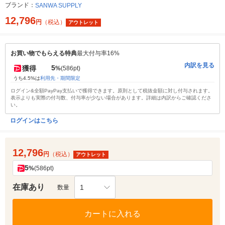
ブランド：
SANWA SUPPLY
12,796
円
（税込）
アウトレット
お買い物でもらえる特典
最大付与率16%
内訳を見る
5
獲得
%
(586pt)
うち4.5%は
利用先・期間限定
ログイン&全額PayPay支払いで獲得できます。原則として税抜金額に対し付与されます。
表示よりも実際の付与数、付与率が少ない場合があります。詳細は内訳からご確認くださ
い。
ログインはこちら
12,796
円
（税込）
アウトレット
5
%
(586pt)
在庫あり
1
数量
カートに入れる