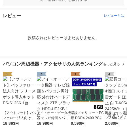
レビュー
レビューとは
投稿されたレビューはまだありません。
パソコン周辺機器・アクセサリの人気ランキング
もっと見る
1
2
3
4
【アウトレット】バッ
アイ・オー・データ機
増設メモリ ノートPC
延長コード 電
ファロー 法人向け フ
器 テレビ録画＆パソ
用 DDR4-2400 PC4-1
プ 2.5m 2ピ
リースポット導入キッ
18,863
コン両対応 外付けハ
18,980
9200 8GB S.O.DIMM
9,590
スイッチ付 雷
2,080
円
円
円
円