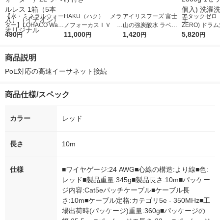
【水・ミネラルウォー
HAKU（ハク） メラ
アイリスフーズ 富士
アタックゼロ（A
ター】LOHACO Wate
ノフォーカスＩＶ 4
山の強炭酸水 ラベル
ZERO) ドラ
r（ロハコウォータ
490
5ｇ 資生堂 おまけ
11,000
レス 500ml 1箱（24
1,420
詰め替え メガ
5,820
円
円
円
円
ー）2L ラベルレス 1
付き
本入）
ボ 2300g 1
箱（5本入）（イチオ
個入) 洗濯洗剤
商品説明
シ） オリジナル
PoE対応の高速イーサネット接続
商品仕様/スペック
カラー
レッド
長さ
10m
仕様
■ワイヤゲージ:24 AWG■心線の構造:より線■色:
レッド■製品重量:345g■製品長さ:10m■パッケー
ジ内容:Cat5eパッチケーブル■ケーブル長
さ:10m■ケーブル定格:カテゴリ5e - 350MHz■工
場出荷時(パッケージ)重量:360g■パッケージの