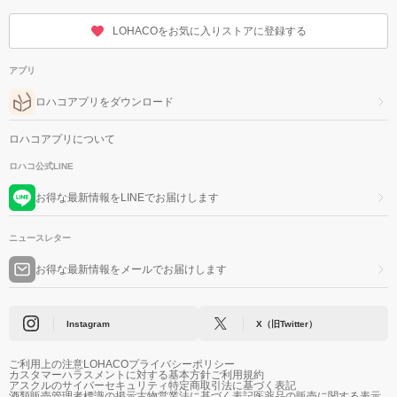
LOHACOをお気に入りストアに登録する
アプリ
ロハコアプリをダウンロード
ロハコアプリについて
ロハコ公式LINE
お得な最新情報をLINEでお届けします
ニュースレター
お得な最新情報をメールでお届けします
Instagram
X（旧Twitter）
ご利用上の注意
LOHACOプライバシーポリシー
カスタマーハラスメントに対する基本方針
ご利用規約
アスクルのサイバーセキュリティ
特定商取引法に基づく表記
酒類販売管理者標識の掲示
古物営業法に基づく表記
医薬品の販売に関する表示