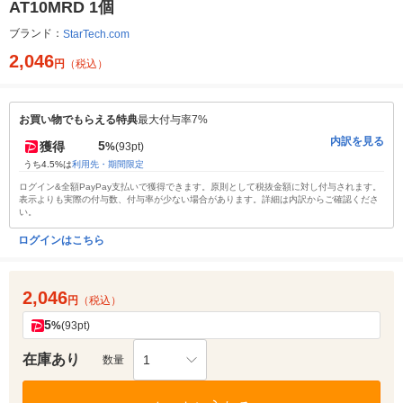
AT10MRD 1個
ブランド：
StarTech.com
2,046
円
（税込）
お買い物でもらえる特典
最大付与率7%
内訳を見る
5
獲得
%
(93pt)
うち4.5%は
利用先・期間限定
ログイン&全額PayPay支払いで獲得できます。原則として税抜金額に対し付与されます。
表示よりも実際の付与数、付与率が少ない場合があります。詳細は内訳からご確認くださ
い。
ログインはこちら
2,046
円
（税込）
5
%
(93pt)
在庫あり
1
数量