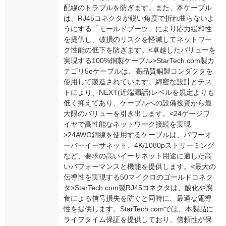
配線のトラブルを防ぎます。また、本ケーブル
は、RJ45コネクタが鋭い角度で折れ曲らないよ
うにする「モールドブーツ」により応力緩和性
を提供し、破損のリスクを軽減してネットワー
ク性能の低下を防ぎます。<卓越したバリューを
実現する100%銅製ケーブル>StarTech.com製カ
テゴリ5eケーブルは、高品質銅製コンダクタを
使用して製造されています。綿密な設計とテス
トにより、NEXT(近端漏話)レベルを規定よりも
低く抑えてあり、ケーブルへの設備投資から最
大限のバリューを引き出します。<24ゲージワ
イヤで高性能なネットワーク接続を実現
>24AWG銅線を使用するケーブルは、パワーオ
ーバーイーサネット、4K/1080pストリーミング
など、要求の高いイーサネット用途に適した高
いパフォーマンスと機能を提供します。<最大の
伝導性を実現する50マイクロのゴールドコネク
タ>StarTech.com製RJ45コネクタは、酸化や腐
食による信号損失を防ぐと同時に、最適な電導
性を提供します。StarTech.comでは、本製品に
ライフタイム保証を提供しており、信頼性が保