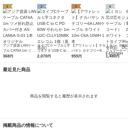
1
2
3
4
アジア資源 LANケー
タイプCケーブル L字
【アウトレット】ナカ
ミヨシ 6極4
ブル CAT6A 1m ツメ
コネクタ USB-C to C
バヤシ カテゴリー6A
ジュラーケー
折れ防止カバー付き A
368
PD 60W やわらか 1m
2,070
LANケーブル ホワイ
955
話機コード）
1,480
円
円
円
円
S-LAN6A-S-01 1本 オ
U2C-CLLY10NBK エ
ト 10m C6A-10WH 1
ホワイト フ
リジナル
レコム 1個（直送品）
本
イプ/RoHS
最近見た商品
DC-F420/WH
商品を閲覧すると履歴が表示されます
掲載商品の情報について