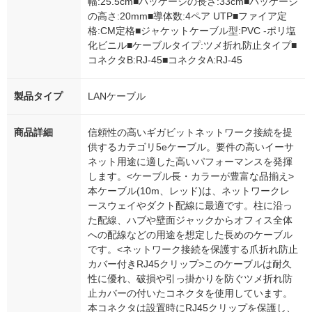
幅:25.5cm■パッケージの長さ:33cm■パッケージ
の高さ:20mm■導体数:4ペア UTP■ファイア定
格:CM定格■ジャケットケーブル型:PVC -ポリ塩
化ビニル■ケーブルタイプ:ツメ折れ防止タイプ■
コネクタB:RJ-45■コネクタA:RJ-45
製品タイプ
LANケーブル
商品詳細
信頼性の高いギガビットネットワーク接続を提
供するカテゴリ5eケーブル。要件の高いイーサ
ネット用途に適した高いパフォーマンスを発揮
します。<ケーブル長・カラーが豊富な品揃え>
本ケーブル(10m、レッド)は、ネットワークレ
ースウェイやダクト配線に最適です。柱に沿っ
た配線、ハブや壁面ジャックからオフィス全体
への配線などの用途を想定した長めのケーブル
です。<ネットワーク接続を保護する爪折れ防止
カバー付きRJ45クリップ>このケーブルは耐久
性に優れ、破損や引っ掛かりを防ぐツメ折れ防
止カバーの付いたコネクタを使用しています。
本コネクタは設置時にRJ45クリップを保護し、