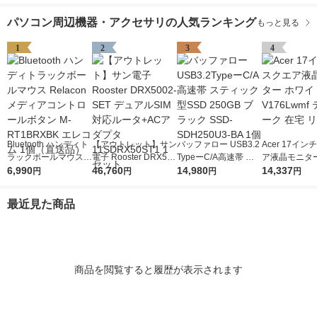
パソコン周辺機器・アクセサリの人気ランキング
もっと見る
1
2
3
4
Bluetooth ハンディト
【アウトレット】サン
バッファロー USB3.2
Acer 17イ
ラックボールマウス R
電子 Rooster DRX500
TypeーC/A高速帯 ス
ア液晶モニター
elacon メディアコン
6,990
2-SET デュアルSIM対
46,760
ティック型SSD 250G
14,980
イト V176Lw
14,337
円
円
円
円
トロールボタン M-RT
応ルータ+ACアダプタ
B ブラック SSD-SDH
ワーク 在宅 
1BRXBK エレコム 1
11SDRX50ST1 1セッ
250U3-BA 1個
最近見た商品
個（直送品）
ト
商品を閲覧すると履歴が表示されます