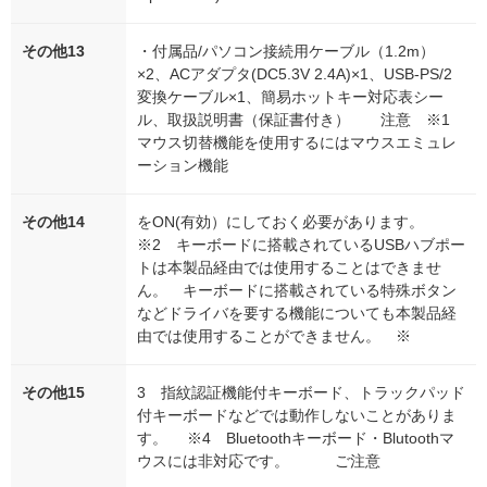
その他13
・付属品/パソコン接続用ケーブル（1.2m）
×2、ACアダプタ(DC5.3V 2.4A)×1、USB-PS/2
変換ケーブル×1、簡易ホットキー対応表シー
ル、取扱説明書（保証書付き） 注意 ※1
マウス切替機能を使用するにはマウスエミュレ
ーション機能
その他14
をON(有効）にしておく必要があります。
※2 キーボードに搭載されているUSBハブポー
トは本製品経由では使用することはできませ
ん。 キーボードに搭載されている特殊ボタン
などドライバを要する機能についても本製品経
由では使用することができません。 ※
その他15
3 指紋認証機能付キーボード、トラックパッド
付キーボードなどでは動作しないことがありま
す。 ※4 Bluetoothキーボード・Blutoothマ
ウスには非対応です。 ご注意