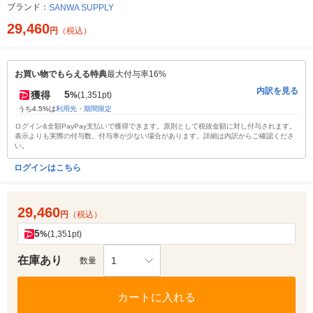
ブランド：
SANWA SUPPLY
29,460
円
（税込）
お買い物でもらえる特典
最大付与率16%
内訳を見る
5
獲得
%
(1,351pt)
うち4.5%は
利用先・期間限定
ログイン&全額PayPay支払いで獲得できます。原則として税抜金額に対し付与されます。
表示よりも実際の付与数、付与率が少ない場合があります。詳細は内訳からご確認くださ
い。
ログインはこちら
29,460
円
（税込）
5
%
(1,351pt)
在庫あり
1
数量
カートに入れる