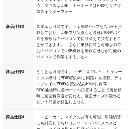
応。マウスはUSB、キーボードはPS/2などのク
ロスインターフェー
商品仕様2
ス接続も可能です。 ・USB2.0ハブを2ポート搭
載しており、USBプリンタなど各種USBデバイ
スを複数台のパソコンで切り替えて共有するこ
とができます。 さらに単独切替も可能なので
別のパソコンでUSB機器を動作させながら他の
パソコンで作業をする、とい
商品仕様3
うことも可能です。 ・ディスプレイエミュレー
ション機能（EDID読み出し回路）を搭載。ディ
スプレイのEDIDを読み込みKVMに保存、
DDC通信時に各ポートへ応答することで裏起動
時に画面解像度が変わる、画面サイズが変わる
という問題が発生しません。
商品仕様4
・スピーカー、マイクの共有も可能。単独切替
にも対応しておりコンソールデバイスとスピー