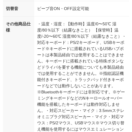
切替音
ビープ音ON・OFF設定可能
その他商品仕
・温度・湿度：【動作時】温度/0〜50℃ 湿
様
度/80％以下（結露なきこと） 【保管時】温
度/-20〜60℃ 湿度/80％以下（結露なきこと）・
対応キーボード：PS/2キーボード、USBキーボ
ード※キーボードに搭載されているUSBハブポ
ートは本製品経由では使用することはできませ
ん。キーボードに搭載されている特殊ボタンな
どドライバを要する機能についても本製品経由
では使用することができません。※指紋認証機
能付きキーボード、トラックパッド付きキーボ
ードなどでは動作しないことがあります。
※Bluetoothキーボードには非対応です。※ゲー
ミングキーボードなどのNキーロールオーバー
機能を搭載したキーボードは動作対応しませ
ん。・対応スピーカー・マイク：3.5mmステレ
オミニプラグ対応スピーカー・マイク・対応マ
ウス：PS/2マウス、USBマウス※マウス切り替
え機能を使用するにはマウスエミュレーション