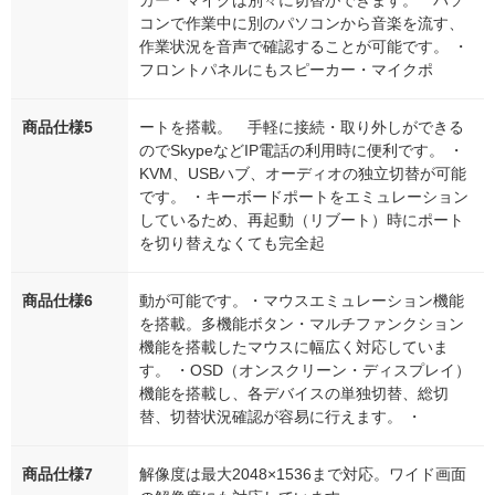
カー・マイクは別々に切替ができます。 パソ
コンで作業中に別のパソコンから音楽を流す、
作業状況を音声で確認することが可能です。 ・
フロントパネルにもスピーカー・マイクポ
商品仕様5
ートを搭載。 手軽に接続・取り外しができる
のでSkypeなどIP電話の利用時に便利です。 ・
KVM、USBハブ、オーディオの独立切替が可能
です。 ・キーボードポートをエミュレーション
しているため、再起動（リブート）時にポート
を切り替えなくても完全起
商品仕様6
動が可能です。・マウスエミュレーション機能
を搭載。多機能ボタン・マルチファンクション
機能を搭載したマウスに幅広く対応していま
す。 ・OSD（オンスクリーン・ディスプレイ）
機能を搭載し、各デバイスの単独切替、総切
替、切替状況確認が容易に行えます。 ・
商品仕様7
解像度は最大2048×1536まで対応。ワイド画面