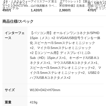
【水・ミネラルウォー
アイリスフーズ 富士
【アウトレット】【新
ティッシュペー
ター】LOHACO Wate
山の強炭酸水 ラベル
米切替特価】北海道産
50組 ロハコ
r（ロハコウォータ
490
レス 500ml 1箱（24
1,420
ななつぼし 無洗米 5k
2,980
ルソフトパッ
470
円
円
円
円
ー）2L ラベルレス 1
本入）
g 1袋 令和7年産 米 木
シュ フィオナ
箱（5本入）（イチオ
徳神糧 オリジナル
ナル 1セット
商品仕様/スペック
シ） オリジナル
個：5個入×2
オリジナル
インターフェ
【パソコン用】オールインワンコネクタ/SPHD
ース
15pin（メス）×2 ※VGA/USB信号ラインを一体
化 スピーカー/3.5mmステレオミニジャック
×2、マイク/3.5mmステレオミニジャック
×2【コンソール用】ディスプレイ/ミニD-
Sub（HD）15pinメス×1、キーボード/USB Aコ
ネクタメス×1、マウス/USB Aコネクタメス×1、
スピーカー/3.5mmステレオミニジャック×2、マ
イク/3.5mmステレオミニジャック×2、USB2.0
ハブ/USB Aコネクタメス×2
サイズ
W130×D42×H70mm
重量
419g