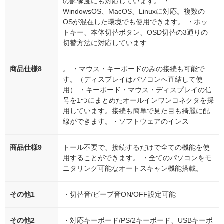
の解像度にも対応しています。 ・
WindowsOS、MacOS、Linuxに対応。複数の
OSが混在した環境でも使用できます。 ・ホッ
トキー、本体切替ボタン、OSD切替の3通りの
切替方法に対応しています
商品仕様8
。 ・マウス・キーボードのみの接続も可能で
す。（ディスプレイはパソコンへ直結して使
用） ・キーボード・マウス・ディスプレイの信
号を1つにまとめたオールインワンコネクタを採
用しています。接続も簡単で見た目も綺麗に配
線ができます。・ソフトウェアのインス
商品仕様9
トール不要で、接続するだけで全ての機能を使
用することができます。 ・全てのパソコンをモ
ニタリング可能なオートスキャン機能搭載。
その他1
・切替音/ビープ音ON/OFF設定可能
その他2
・対応キーボード/PS/2キーボード、USBキーボ