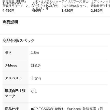
朝日電器（ELPA）
【水・ミネラルウォー
アイリスフーズ 富士
【アウトレッ
電源延長コード 2P
ター】LOHACO Wate
山の強炭酸水 ラベル
米切替特価】
式/1個口/10m/トラッ
4,450
r（ロハコウォータ
490
レス 500ml 1箱（24
1,420
ななつぼし 無洗
2,980
円
円
円
円
キング防止プラグ/ホ
ー）2L ラベルレス 1
本入）
g 1袋 令和7年
ワイト W-1510NH
箱（5本入）（イチオ
徳神糧 オリジ
商品説明
(W)
シ） オリジナル
商品仕様/スペック
長さ
1.8m
J-Moss
対象外
アスベスト
非含有
環境自己主張
なし
マーク
商品仕様
■GP-TCS65W18/Bは、Surfaceの急速充電（最