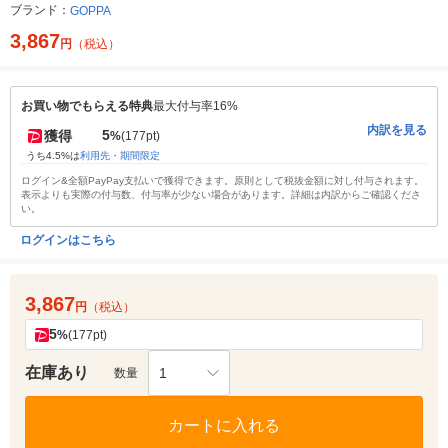
ブランド：
GOPPA
3,867
円
（税込）
お買い物でもらえる特典
最大付与率16%
内訳を見る
5
獲得
%
(177pt)
うち4.5%は
利用先・期間限定
ログイン&全額PayPay支払いで獲得できます。原則として税抜金額に対し付与されます。
表示よりも実際の付与数、付与率が少ない場合があります。詳細は内訳からご確認くださ
い。
ログインはこちら
3,867
円
（税込）
5
%
(177pt)
在庫あり
1
数量
カートに入れる