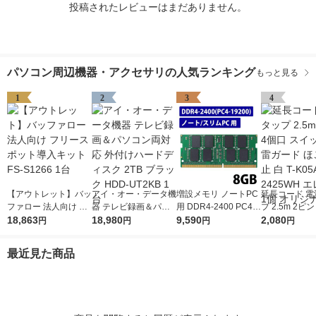
投稿されたレビューはまだありません。
パソコン周辺機器・アクセサリの人気ランキング
もっと見る
1
2
3
4
【アウトレット】バッ
アイ・オー・データ機
増設メモリ ノートPC
延長コード 電
ファロー 法人向け フ
器 テレビ録画＆パソ
用 DDR4-2400 PC4-1
プ 2.5m 2ピ
リースポット導入キッ
18,863
コン両対応 外付けハ
18,980
9200 8GB S.O.DIMM
9,590
スイッチ付 雷
2,080
円
円
円
円
ト FS-S1266 1台
ードディスク 2TB ブ
エレコム 1個
ほこり防止 白 T
ラック HDD-UT2KB 1
-2425WH エ
最近見た商品
台
個 オリジナル