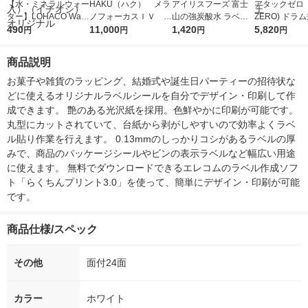
【水・ミネラルウォー
HAKU（ハク） メラ
アイリスフーズ 富士
アタックゼロ（A
ター】LOHACO Wate
ノフォーカスＩＶ 4
山の強炭酸水 ラベル
ZERO) ドラ
r（ロハコウォータ
490
5ｇ 資生堂 おまけ
11,000
レス 500ml 1箱（24
1,420
詰め替え メガ
5,820
円
円
円
円
ー）2L ラベルレス 1
付き
本入）
ボ 2300g 1
箱（5本入）（イチオ
個入) 洗濯洗剤
商品説明
シ） オリジナル
お菓子や雑貨のラッピング、結婚式や誕生日パーティーの招待状な
どに使えるオリジナルラベルシールを自分でデザイン・印刷して作
成できます。 艶のある光沢紙を採用。色鮮やかに印刷が可能です。 
丸型にカットされていて、台紙から剥がしやすいので効率よくラベ
ル貼り作業を行えます。 0.13mmのしっかりコシがあるラベルの厚
みで、商品のパッケージシールやビンの表示ラベルなど幅広い用途
に使えます。 無料でダウンロードできるエレコムのラベル作成ソフ
ト「らくちんプリント3.0」を使って、簡単にデザイン・印刷が可能
です。
商品仕様/スペック
その他
面付24面
カラー
ホワイト