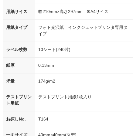
用紙サイズ
幅210mm×高さ297mm ※A4サイズ
用紙タイプ
フォト光沢紙 インクジェットプリンタ専用タ
イプ
ラベル枚数
10シート(240片)
紙厚
0.13mm
坪量
174g/m2
テストプリン
テストプリント用紙1枚入り
ト用紙
お探しNo.
T164
一面サイズ
40mm×40mm(丸型)