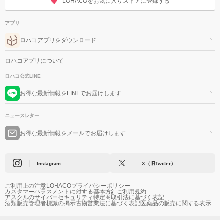
LOHACOをお気に入りストアに登録する
アプリ
ロハコアプリをダウンロード
ロハコアプリについて
ロハコ公式LINE
お得な最新情報をLINEでお届けします
ニュースレター
お得な最新情報をメールでお届けします
Instagram
X（旧Twitter）
ご利用上の注意
LOHACOプライバシーポリシー
カスタマーハラスメントに対する基本方針
ご利用規約
アスクルのサイバーセキュリティ
特定商取引法に基づく表記
酒類販売管理者標識の掲示
古物営業法に基づく表記
医薬品の販売に関する表示