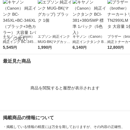
キヤノン（Canon）
エプソン 純正インク
キヤノン（Canon）
ブラザー（brot
純正インク BC-345XL
MUG-BK(マグカップ)
純正インクタンク BCI
純正トナーカ
+BC-346XL （ブラッ
5,545
ブラック 1個
1,990
-381+380/5MP 標準 1
6,140
ジ TN299XL
12,800
円
円
円
円
ク+3色カラー） 大容
パック（5色入）
タ 大容量 1個
量 1パック（2個入）
最近見た商品
商品を閲覧すると履歴が表示されます
掲載商品の情報について
・
掲載している情報の精度には万全を期しておりますが、その内容の正確性、