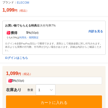
ブランド：
ELECOM
1,099
円
（税込）
お買い物でもらえる特典
最大付与率7%
内訳を見る
5
獲得
%
(50pt)
うち4.5%は
利用先・期間限定
ログイン&全額PayPay支払いで獲得できます。原則として税抜金額に対し付与されます。
表示よりも実際の付与数、付与率が少ない場合があります。詳細は内訳からご確認くださ
い。
ログインはこちら
1,099
円
（税込）
5
%
(50pt)
在庫あり
1
数量
カートに入れる