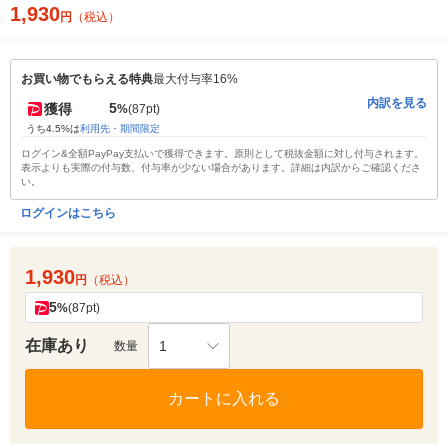
1,930
円
（税込）
お買い物でもらえる特典
最大付与率16%
内訳を見る
5
獲得
%
(87pt)
うち4.5%は
利用先・期間限定
ログイン&全額PayPay支払いで獲得できます。原則として税抜金額に対し付与されます。
表示よりも実際の付与数、付与率が少ない場合があります。詳細は内訳からご確認くださ
い。
ログインはこちら
1,930
円
（税込）
5
%
(87pt)
在庫あり
1
数量
カートに入れる