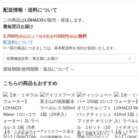
配送情報・送料について
この商品は
LOHACO
が販売・発送します。
最短翌日お届け
3,780
550
無料
円
(税込)以上で基本配送料
円
(税込)
配送料について
※
一部の商品につきましては、基本配送料を当社が負担いたします。
在庫確認住所：東京都にお届け
賞味期限/使用期限・返品について
こちらの商品もおすすめ
【水・ミネラルウォー
アイリスフーズ 富士
ティッシュペーパー 1
【水・ミネラ
ター】LOHACO Wate
山の強炭酸水 ラベル
50組 ロハコオリジナ
ター】LOHACO