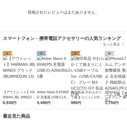
投稿されたレビューはまだありません。
スマートフォン・携帯電話アクセサリーの人気ランキング
もっと見る
1
2
3
4
【アウトレット】HA
Anker Nano II 65W(P
無印良品 やわらかく
iPhone17 
RMAN JBL WIND3 ブ
D 充電器 USB-C) A26
て絡まりにくいUSB
ンチグレア 衝
ラック JBLWIND3JN
6,930
63N13 1冊
4,490
ケーブル1m（USB-C/
990
覗き見防止 左
1,750
円
円
円
円
1台
USB-C） グレー MJ-
ブロック 指紋
UC1CTC-GY 良品計
-A25AFLPF2
最近見た商品
画
ム 1個（直送