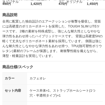
r（ロハコウォータ
490
レス 500ml 1箱（24
1,420
ルソフトパックティッ
470
r 410ml 1箱
1,450
円
円
円
円
ー）2L ラベルレス 1
本入）
シュ フィオナ オリジ
入）ラベルレ
箱（5本入）（イチオ
ナル 1セット（10
オシ） オリジ
商品説明
シ） オリジナル
個：5個入×2パック）
オリジナル
全周に配置した独自設計のエアークッションが衝撃を吸収し、背面
には高硬度のポリカーボネートを採用した、TOUGH SLIM LITEケ
ースです。 2種の素材を特殊成型し、強じんな耐久性としなやかな
弾力性をあわせ持ったハイブリッドケースです。 背面は高硬度5Hの
軽くて丈夫なポリカーボネート素材を採用しています。 側面は強じ
んな耐久性としなやかな弾力性をあわせ持つ、TPU(熱可塑性ポリウ
レタン)素材のフレームが保護します。 耐衝撃性能を備えながら、
薄型・軽量設計を実現しています。
商品仕様/スペック
カラー
カフェオレ
セット内容
ケース本体×1、ストラップホールシート(1つ
穴・半透明タイプ)×1