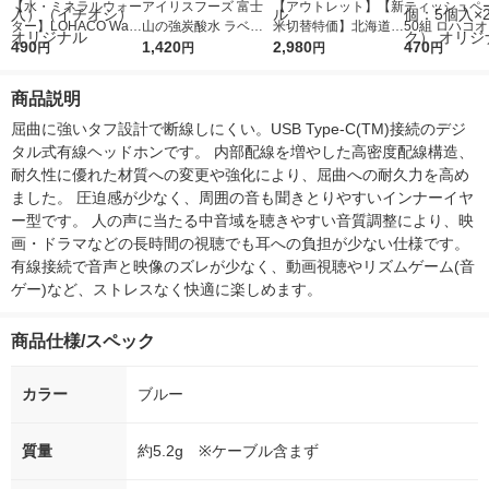
【水・ミネラルウォー
アイリスフーズ 富士
【アウトレット】【新
ティッシュペー
ター】LOHACO Wate
山の強炭酸水 ラベル
米切替特価】北海道産
50組 ロハコ
r（ロハコウォータ
490
レス 500ml 1箱（24
1,420
ななつぼし 無洗米 5k
2,980
ルソフトパッ
470
円
円
円
円
ー）2L ラベルレス 1
本入）
g 1袋 令和7年産 米 木
シュ フィオナ
箱（5本入）（イチオ
徳神糧 オリジナル
ナル 1セット
商品説明
シ） オリジナル
個：5個入×2
オリジナル
屈曲に強いタフ設計で断線しにくい。USB Type-C(TM)接続のデジ
タル式有線ヘッドホンです。 内部配線を増やした高密度配線構造、
耐久性に優れた材質への変更や強化により、屈曲への耐久力を高め
ました。 圧迫感が少なく、周囲の音も聞きとりやすいインナーイヤ
ー型です。 人の声に当たる中音域を聴きやすい音質調整により、映
画・ドラマなどの長時間の視聴でも耳への負担が少ない仕様です。 
有線接続で音声と映像のズレが少なく、動画視聴やリズムゲーム(音
ゲー)など、ストレスなく快適に楽しめます。
商品仕様/スペック
カラー
ブルー
質量
約5.2g ※ケーブル含まず