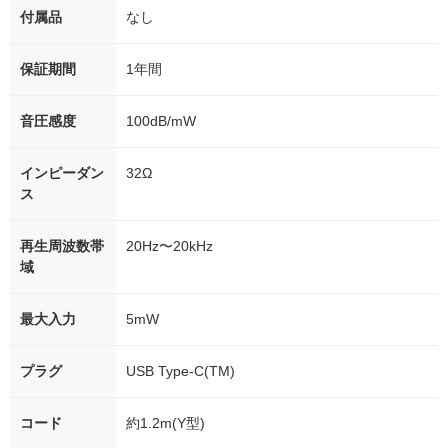
付属品
なし
保証期間
1年間
音圧感度
100dB/mW
インピーダン
32Ω
ス
再生周波数帯
20Hz〜20kHz
域
最大入力
5mW
プラグ
USB Type-C(TM)
コード
約1.2m(Y型)