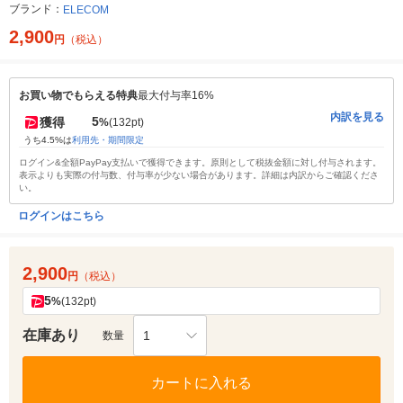
ブランド：
ELECOM
2,900
円
（税込）
お買い物でもらえる特典
最大付与率16%
内訳を見る
5
獲得
%
(132pt)
うち4.5%は
利用先・期間限定
ログイン&全額PayPay支払いで獲得できます。原則として税抜金額に対し付与されます。
表示よりも実際の付与数、付与率が少ない場合があります。詳細は内訳からご確認くださ
い。
ログインはこちら
2,900
円
（税込）
5
%
(132pt)
在庫あり
1
数量
カートに入れる