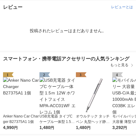
レビュー
レビューとは
投稿されたレビューはまだありません。
スマートフォン・携帯電話アクセサリーの人気ランキング
もっと見る
1
2
3
4
Anker Nano Car Char
USB充電器 タイプC
オウルテック タッチ
モバイルバッ
ger B27375A1 1個
ケーブル一体型 1.5ｍ
ペン 丸型ヘッド静電
大容量 薄型 US
4,990
12W ホワイトフェイ
1,480
式 スマートフォン・
1,480
最大 20W 100
3,292
円
円
円
円
ス MPA-ACC01WF エ
タブレット用タッチペ
EC-C03BK 