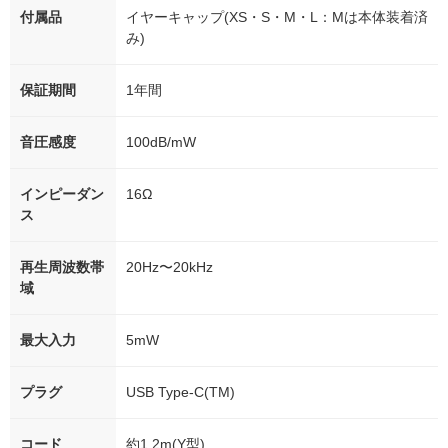
付属品
イヤーキャップ(XS・S・M・L：Mは本体装着済
み)
保証期間
1年間
音圧感度
100dB/mW
インピーダン
16Ω
ス
再生周波数帯
20Hz〜20kHz
域
最大入力
5mW
プラグ
USB Type-C(TM)
コード
約1.2m(Y型)