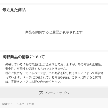
ス MPA-ACC01WF エ
タブレット用タッチペ
EC-C03BK 
レコム 1個
ン OWL-TPSE01-SI
1個
最近見た商品
シルバー
商品を閲覧すると履歴が表示されます
掲載商品の情報について
・
掲載している情報の精度には万全を期しておりますが、その内容の正確性、
安全性、有用性を保証するものではありません。
・
現在ご覧になっているページは、この商品を取り扱うストアによって運営さ
れています。ページに記載されている内容や商品、ご購入に関するご質問
は、直接各ストアにお問い合わせください。
ページトップへ
関連サイト・ヘルプ・その他