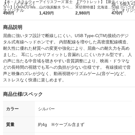
【水・ミネラルウォー
アイリスフーズ 富士
【アウトレット】【新
ティッシュペー
ター】LOHACO Wate
山の強炭酸水 ラベル
米切替特価】北海道産
50組 ロハコ
r（ロハコウォータ
490
レス 500ml 1箱（24
1,420
ななつぼし 無洗米 5k
2,980
ルソフトパッ
470
円
円
円
円
ー）2L ラベルレス 1
本入）
g 1袋 令和7年産 米 木
シュ フィオナ
箱（5本入）（イチオ
徳神糧 オリジナル
ナル 1セット
商品説明
シ） オリジナル
個：5個入×2
オリジナル
屈曲に強いタフ設計で断線しにくい。USB Type-C(TM)接続のデジ
タル式有線ヘッドホンです。 内部配線を増やした高密度配線構造、
耐久性に優れた材質への変更や強化により、屈曲への耐久力を高め
ました。 耳にしっかりフィットし音漏れしにくいカナル型です。 人
の声に当たる中音域を聴きやすい音質調整により、映画・ドラマな
どの長時間の視聴でも耳への負担が少ない仕様です。 有線接続で音
声と映像のズレが少なく、動画視聴やリズムゲーム(音ゲー)など、
ストレスなく快適に楽しめます。
商品仕様/スペック
カラー
シルバー
質量
約4g ※ケーブル含まず