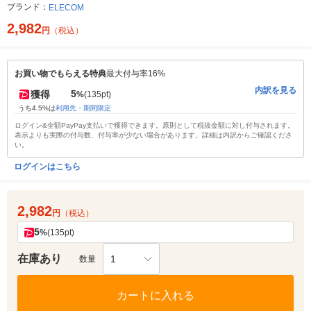
ブランド：
ELECOM
2,982
円
（税込）
お買い物でもらえる特典
最大付与率16%
内訳を見る
5
獲得
%
(135pt)
うち4.5%は
利用先・期間限定
ログイン&全額PayPay支払いで獲得できます。原則として税抜金額に対し付与されます。
表示よりも実際の付与数、付与率が少ない場合があります。詳細は内訳からご確認くださ
い。
ログインはこちら
2,982
円
（税込）
5
%
(135pt)
在庫あり
1
数量
カートに入れる