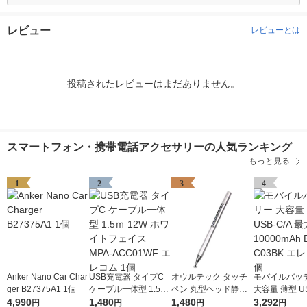
レビュー
レビューとは
投稿されたレビューはまだありません。
スマートフォン・携帯電話アクセサリーの人気ランキング
もっと見る
1
2
3
4
Anker Nano Car Char
USB充電器 タイプC
オウルテック タッチ
モバイルバッ
ger B27375A1 1個
ケーブル一体型 1.5ｍ
ペン 丸型ヘッド静電
大容量 薄型 US
4,990
12W ホワイトフェイ
1,480
式 スマートフォン・
1,480
最大 20W 100
3,292
円
円
円
円