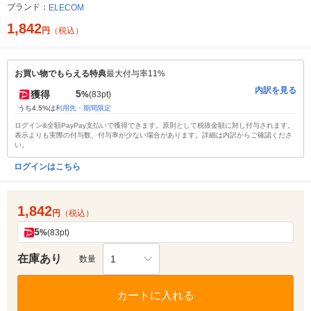
ブランド：
ELECOM
1,842
円
（税込）
お買い物でもらえる特典
最大付与率11%
内訳を見る
5
獲得
%
(83pt)
うち4.5%は
利用先・期間限定
ログイン&全額PayPay支払いで獲得できます。原則として税抜金額に対し付与されます。
表示よりも実際の付与数、付与率が少ない場合があります。詳細は内訳からご確認くださ
い。
ログインはこちら
1,842
円
（税込）
5
%
(83pt)
在庫あり
1
数量
カートに入れる