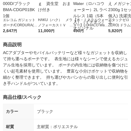
エレコム ガジェット
HAKU（ハク） メラ
【水・ミネラルウォー
アタックゼロ（A
ポーチ/CORDURA(R)
ノフォーカスＩＶ 4
ター】LOHACO Wate
ZERO) ドラ
1000D/ブラック BMA
2,647
5ｇ 資生堂 おまけ
11,000
r（ロハコウォータ
490
詰め替え メガ
5,820
円
円
円
円
-CDGP01BK 1個
付き
ー）2L ラベルレス 1
ボ 2300g 1
箱（5本入）（イチオ
個入) 洗濯洗剤
商品説明
シ） オリジナル
ACアダプターやモバイルバッテリーなど様々なガジェットを収納し
て持ち運べるポーチです。  表生地には様々なシーンで使えるカジュ
アル生地を採用しています。  ポーチの内生地には収納物を傷つけに
くい起毛素材を使用しています。  豊富な小分けポケットで収納物を
細かく整理できます。  持ち運びやカバンからの取り出しに便利な引
き手ハンドルがついています。
商品仕様/スペック
カラー
ブラック
材質
主材質：ポリエステル