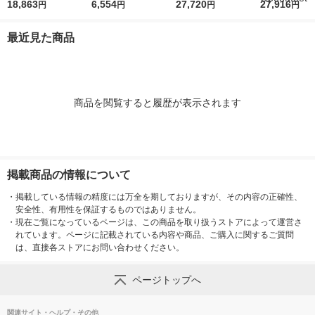
リースポット導入キッ
18,863
USB接続ビデオキャ
6,554
ポータブルHDD TV録
27,720
スヘッドセット 
27,916
円
円
円
円
ト FS-S1266 1台
プチャー GV-USB2 1
画対応 4TB ブラック
Cレシーバー付 B
個
HDPH-UTV4DK 1台
oth5.4 オフ
最近見た商品
OpenMeet
商品を閲覧すると履歴が表示されます
掲載商品の情報について
・
掲載している情報の精度には万全を期しておりますが、その内容の正確性、
安全性、有用性を保証するものではありません。
・
現在ご覧になっているページは、この商品を取り扱うストアによって運営さ
れています。ページに記載されている内容や商品、ご購入に関するご質問
は、直接各ストアにお問い合わせください。
ページトップへ
関連サイト・ヘルプ・その他