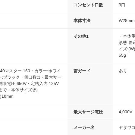
コンセント口数
3口
本体寸法
W28mm
その他1
・本体重
形態:
イズ:(W
55g
40マスター 160・カラー:ホワイ
雷ガード
あり
:ブラック・個口数:3・最大サー
制限電圧:650V・定格入力:125V
0Wまで・本体サイズ:約
D)18mm
最大サージ電圧
4,000V
メーカー名
ヤザワ