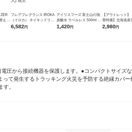
 ZER
フレアフレグランス IROKA
アイリスフーズ 富士山の強
【アウトレット】
替え メ
（イロカ） ネイキッドリリ
炭酸水 ラベルレス 500ml 1
替特価】北海道産
セット
ーの香り 柔軟剤 詰め替え 超
箱（24本入）
し 無洗米 5kg 1
6,582
1,420
2,980
円
円
円
王
特大 1200ml 1セット（5個
米 木徳神糧 オリ
入) 花王
過電圧から接続機器を保護します。●コンパクトサイズ
よって発生するトラッキング火災を予防する絶縁カバー付
ます。