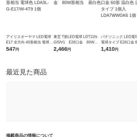
アイリスオーヤマ LED電球
東芝 T形LED電球 LDT11N-
パナソニック LED電
E17 全方向 40形相当 電球色
G/S/V1 E26口金 80W形
電球タイプ E26口金 6
LDA3L-G-E17/W-4T9 1個
相当 昼白色
白色 広配光タイプ 1個
547
2,466
1,410
円
円
円
A7WWGK6 1個
最近見た商品
掲載商品の情報について