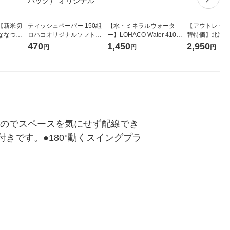
【新米切
ティッシュペーパー 150組
【水・ミネラルウォータ
【アウトレット
ななつぼ
ロハコオリジナルソフトパ
ー】LOHACO Water 410ml
替特価】北海道
袋 令和7年産
ックティッシュ フィオナ オ
1箱（20本入）ラベルレス
し 精白米 5kg
470
1,450
2,950
円
円
円
ジナル
リジナル 1セット（10個：
（イチオシ） オリジナル
米 木徳神糧 オ
5個入×2パック） オリジナ
ル
なのでスペースを気にせず配線でき
きです。●180°動くスイングプラ