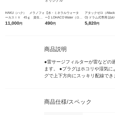
HAKU（ハク） メラノフォ
【水・ミネラルウォータ
アタックゼロ（Attack
ーカスＩＶ 45ｇ 資生
ー】LOHACO Water（ロハ
O) ドラム式専用 詰め
堂 おまけ付き
コウォーター）2L ラベルレ
ガジャンボ 2300g 1
11,000
490
5,820
円
円
円
ス 1箱（5本入）（イチオ
（2個入) 洗濯洗剤 花
シ） オリジナル
商品説明
●雷サージフィルターが雷などの
ます。 ●プラグはホコリや湿気に
グで上下方向にスッキリ配線でき
商品仕様/スペック