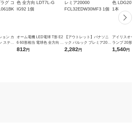
ション カ
オーム電機 LED電球 T形 E2
【アウトレット】パナソニ
アイリスオーヤマ
ン ステレ
6 60形相当 電球色 全方向 L
ック パルック プレミア2000
ランプ 20形 昼
m TMS1
DT7L-G IG92 1個
0 FCL32EDW30MF3 1個
T・D・9/10E 
812
2,282
1,540
円
円
円