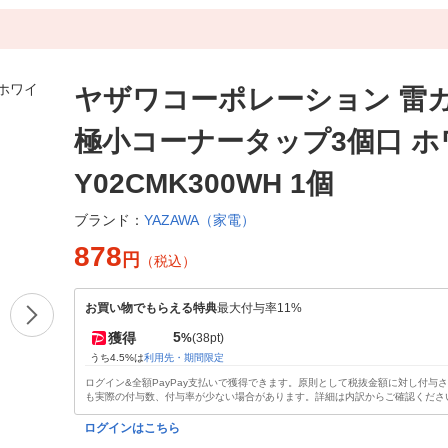
ヤザワコーポレーション 雷
極小コーナータップ3個口 ホ
Y02CMK300WH 1個
YAZAWA（家電）
ブランド：
878
円
（税込）
お買い物でもらえる特典
最大付与率11%
5
獲得
%
(38pt)
うち4.5%は
利用先・期間限定
ログイン&全額PayPay支払いで獲得できます。原則として税抜金額に対し付与
も実際の付与数、付与率が少ない場合があります。詳細は内訳からご確認くださ
ログインはこちら