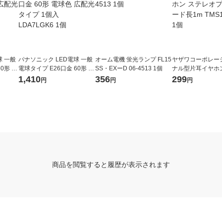
球 一般
パナソニック LED電球 一般
オーム電機 蛍光ランプ FL15
ヤザワコーポレー
0形 温
電球タイプ E26口金 60形 電
SS・EXーD 06-4513 1個
ナル型片耳イヤホ
入 LD
球色 広配光タイプ 1個入 LD
オプラグ コード長1
1,410
356
299
円
円
円
A7LGK6 1個
061BK 1個
商品を閲覧すると履歴が表示されます