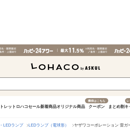
獲得はこちら
レ
トレット
ロハコセール
新着商品
オリジナル商品
クーポン
まとめ割
キ
・LEDランプ
LEDランプ（電球形）
ヤザワコーポレーション 雷ガード