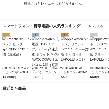
投稿されたレビューはまだありません。
スマートフォン・携帯電話の人気ランキング
もっと見る
1
2
3
4
Amazfit Bip 5 パステ
Apple Watch 充電器 U
AppleWatchベルト
AppleWatc
ルピンク sp170064C
SB-C ケーブル 0.5m
（シリコン）42/44/4
（シリコン）42
201 1個（直送品）
14,800
高速充電 ホワイト MP
3,430
5/49mm対応 チャコー
550
5/49mm対応 
550
円
円
円
円
A-AWCCQ05WH エレ
ル LAKOLE/ラコレ
AKOLE/ラコ
コム 1個（直送品）
最近見た商品