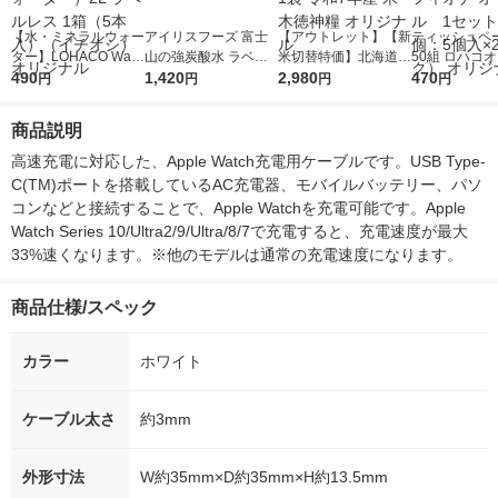
【水・ミネラルウォー
アイリスフーズ 富士
【アウトレット】【新
ティッシュペー
ター】LOHACO Wate
山の強炭酸水 ラベル
米切替特価】北海道産
50組 ロハコ
r（ロハコウォータ
490
レス 500ml 1箱（24
1,420
ななつぼし 無洗米 5k
2,980
ルソフトパッ
470
円
円
円
円
ー）2L ラベルレス 1
本入）
g 1袋 令和7年産 米 木
シュ フィオナ
箱（5本入）（イチオ
徳神糧 オリジナル
ナル 1セット
商品説明
シ） オリジナル
個：5個入×2
オリジナル
高速充電に対応した、Apple Watch充電用ケーブルです。USB Type-
C(TM)ポートを搭載しているAC充電器、モバイルバッテリー、パソ
コンなどと接続することで、Apple Watchを充電可能です。Apple 
Watch Series 10/Ultra2/9/Ultra/8/7で充電すると、充電速度が最大
33%速くなります。※他のモデルは通常の充電速度になります。
商品仕様/スペック
カラー
ホワイト
ケーブル太さ
約3mm
外形寸法
W約35mm×D約35mm×H約13.5mm