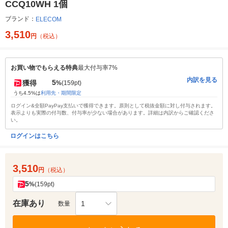
CCQ10WH 1個
ブランド：
ELECOM
3,510
円
（税込）
お買い物でもらえる特典
最大付与率7%
内訳を見る
5
獲得
%
(159pt)
うち4.5%は
利用先・期間限定
ログイン&全額PayPay支払いで獲得できます。原則として税抜金額に対し付与されます。
表示よりも実際の付与数、付与率が少ない場合があります。詳細は内訳からご確認くださ
い。
ログインはこちら
3,510
円
（税込）
5
%
(159pt)
在庫あり
1
数量