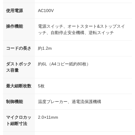
使用電源
AC100V
操作機能
電源スイッチ、オートスタート&ストップスイ
ッチ、自動停止安全機構、逆転スイッチ
コードの長さ
約1.2m
ダストボック
約6L（A4コピー紙約80枚）
ス容量
最大細断枚数
5枚
制御機能
温度ブレーカー、過電流保護機構
マイクロカッ
2.0×11mm
ト細断寸法