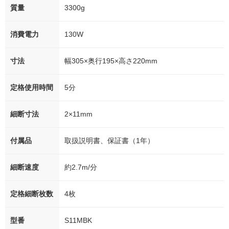
質量
3300g
消費電力
130W
寸法
幅305×奥行195×高さ220mm
定格使用時間
5分
細断寸法
2×11mm
付属品
取扱説明書、保証書（1年）
細断速度
約2.7m/分
定格細断枚数
4枚
型番
S11MBK