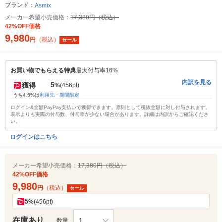
ブランド：
Asmix
メーカー希望小売価格：
17,380円（税込）
42%OFF価格
9,980
円
（税込）
セール
お買い物でもらえる特典
最大付与率16%
内訳を見る
5
獲得
%
(456pt)
うち4.5%は
利用先・期間限定
ログイン&全額PayPay支払いで獲得できます。原則として税抜金額に対し付与されます。
表示よりも実際の付与数、付与率が少ない場合があります。詳細は内訳からご確認くださ
い。
ログインはこちら
メーカー希望小売価格：
17,380円（税込）
42%OFF価格
9,980
円
（税込）
セール
5
%
(456pt)
在庫あり
1
数量