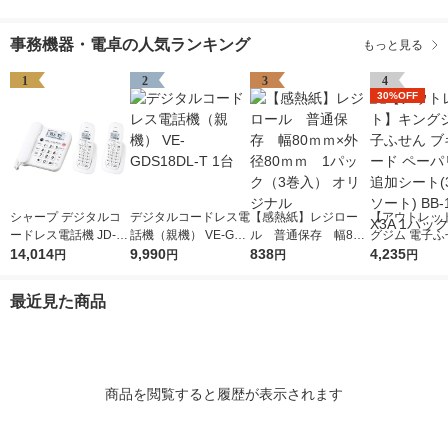
事務機器・電卓の人気ランキング
もっと見る
1
2
3
4
30%OFF
シャープ デジタルコ
デジタルコードレス電
【感熱紙】レジロー
【アウトレッ
ードレス電話機 JD-G
話機（親機） VE-GD
ル 普通保存 幅80
グジム 電子ふ
33-CW 1台
14,014
S18DL-T 1台
9,990
ｍｍ×外径80ｍｍ 1
838
ギーボード ペ
4,235
円
円
円
円
パック（3巻入） オリ
ー S 追加シー
ジナル
アソート) BB-1
最近見た商品
A 1パック
商品を閲覧すると履歴が表示されます