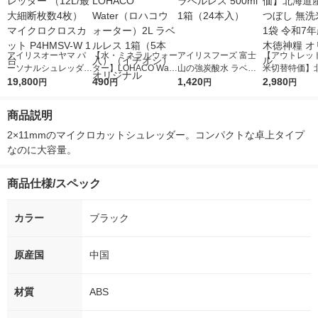
アイリスオーヤマ パ
【水・ミネラルウォー
アイリスフーズ 富士
【アウトレッ
ーソナルシュレッダー
ター】LOHACO Wate
山の強炭酸水 ラベル
米切替特価】
（12L/最大細断枚数4
19,800
r（ロハコウォータ
490
レス 500ml 1箱（24
1,420
ななつぼし 無洗
2,980
円
円
円
円
枚） マイクロクロス
ー）2L ラベルレス 1
本入）
g 1袋 令和7年
カット P4HMSV-W 1
箱（5本入）（イチオ
徳神糧 オリジ
商品説明
台
シ） オリジナル
2×11mmのマイクロカットシュレッダー。コンパクトな卓上タイプ
なのに大容量。
商品仕様/スペック
カラー
ブラック
原産国
中国
材質
ABS