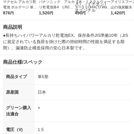
マクセル アルカリ乾
パナソニック アルカ
【水・ミネラルウォー
アイリスフーズ
電池 ボルテージ 単3
リ乾電池単4 LR03X
ター】LOHACO Wate
山の強炭酸水 
形 LR6（T）8P 1パッ
876
J/20SW 1パック（2
1,520
r（ロハコウォータ
490
レス 500ml 1
1,420
円
円
円
円
ク（8本入）
0本入）
ー）2L ラベルレス 1
本入）
箱（5本入）（イチオ
商品説明
シ） オリジナル
●長持ちハイパワーアルカリ乾電池EX。保存条件JIS準拠10年（JIS
に規定されている負荷を掛けた際の持続時間の性能を満足する期
間）。漏液防止構造採用の安心日本製です。
商品仕様/スペック
商品タイプ
単5形
原産国
日本
グリーン購入
×
法適合
電圧（V)
1.5