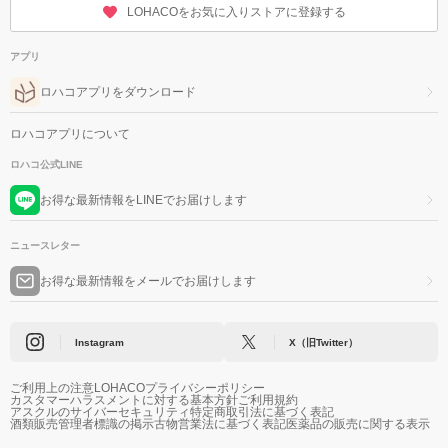
LOHACOをお気に入りストアに登録する
アプリ
ロハコアプリをダウンロード
ロハコアプリについて
ロハコ公式LINE
お得な最新情報をLINEでお届けします
ニュースレター
お得な最新情報をメールでお届けします
Instagram
X（旧Twitter）
ご利用上の注意
LOHACOプライバシーポリシー
カスタマーハラスメントに対する基本方針
ご利用規約
アスクルのサイバーセキュリティ
特定商取引法に基づく表記
酒類販売管理者標識の掲示
古物営業法に基づく表記
医薬品の販売に関する表示