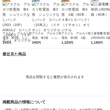
1
2
3
4
アスクル アルカリ乾
アスクル アルカリ乾
アスクル アルカリ乾
三菱電機 乾電
電池 単4形 シュリ
電池 単3形 シュリ
電池 単4形 1箱（4
LR03N/4S 1
ンクなしパック LR0
345
ンクなしパック 1パ
345
0本：４本×１０パッ
1,320
本）
1,180
円
円
円
円
3（10P）ASKUL2 1
ック（10本入）（イ
ク）（イチオシ） オ
パック（10本入）
チオシ） オリジナル
リジナル
最近見た商品
（イチオシ） オリジ
ナル
商品を閲覧すると履歴が表示されます
掲載商品の情報について
・
掲載している情報の精度には万全を期しておりますが、その内容の正確性、