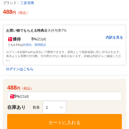
ブランド：
三菱電機
488
円
（税込）
お買い物でもらえる特典
最大付与率7%
内訳を見る
5
獲得
%
(21pt)
うち4.5%は
利用先・期間限定
ログイン&全額PayPay支払いで獲得できます。原則として税抜金額に対し付与されます。
表示よりも実際の付与数、付与率が少ない場合があります。詳細は内訳からご確認くださ
い。
ログインはこちら
488
円
（税込）
5
%
(21pt)
在庫あり
1
数量
カートに入れる