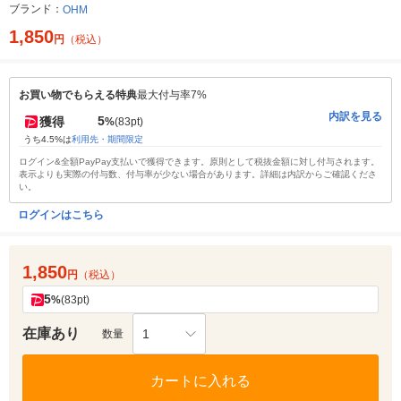
ブランド：
OHM
1,850
円
（税込）
お買い物でもらえる特典
最大付与率7%
内訳を見る
5
獲得
%
(83pt)
うち4.5%は
利用先・期間限定
ログイン&全額PayPay支払いで獲得できます。原則として税抜金額に対し付与されます。
表示よりも実際の付与数、付与率が少ない場合があります。詳細は内訳からご確認くださ
い。
ログインはこちら
1,850
円
（税込）
5
%
(83pt)
在庫あり
1
数量
カートに入れる