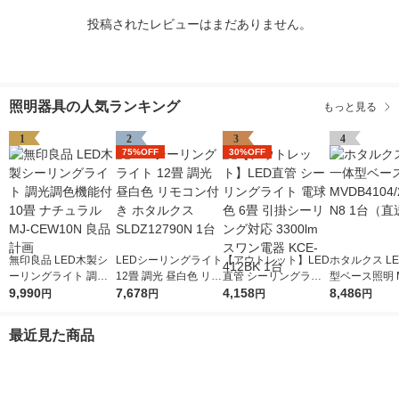
投稿されたレビューはまだありません。
照明器具の人気ランキング
もっと見る
1
2
3
4
75%OFF
30%OFF
無印良品 LED木製シ
LEDシーリングライト
【アウトレット】LED
ホタルクス L
ーリングライト 調光
12畳 調光 昼白色 リモ
直管 シーリングライ
型ベース照明 M
調色機能付 10畳 ナチ
9,990
コン付き ホタルクス
7,678
ト 電球色 6畳 引掛シ
4,158
104/25N5-N
8,486
円
円
円
円
ュラル MJ-CEW10N
SLDZ12790N 1台
ーリング対応 3300lm
送品）
良品計画
スワン電器 KCE-412
最近見た商品
BK 1台