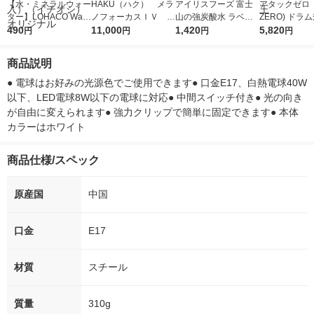
【水・ミネラルウォー
HAKU（ハク） メラ
アイリスフーズ 富士
アタックゼロ（A
ター】LOHACO Wate
ノフォーカスＩＶ 4
山の強炭酸水 ラベル
ZERO) ドラ
r（ロハコウォータ
490
5ｇ 資生堂 おまけ
11,000
レス 500ml 1箱（24
1,420
詰め替え メガ
5,820
円
円
円
円
ー）2L ラベルレス 1
付き
本入）
ボ 2300g 1
箱（5本入）（イチオ
個入) 洗濯洗剤
商品説明
シ） オリジナル
● 電球はお好みの光源色でご使用できます● 口金E17、白熱電球40W
以下、LED電球8W以下の電球に対応● 中間スイッチ付き● 光の向き
が自由に変えられます● 強力クリップで簡単に固定できます● 本体
カラーはホワイト
商品仕様/スペック
原産国
中国
口金
E17
材質
スチール
質量
310g