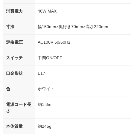
消費電力
40W MAX
寸法
幅150mm×奥行き70mm×高さ220mm
定格電圧
AC100V 50/60Hz
スイッチ
中間ON/OFF
口金形状
E17
色
ホワイト
電源コード長
約1.8m
さ
本体質量
約245g