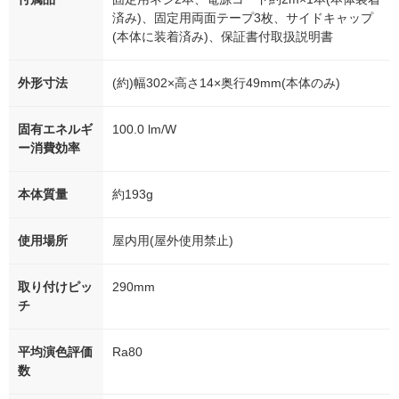
済み)、固定用両面テープ3枚、サイドキャップ
(本体に装着済み)、保証書付取扱説明書
外形寸法
(約)幅302×高さ14×奥行49mm(本体のみ)
固有エネルギ
100.0 lm/W
ー消費効率
本体質量
約193g
使用場所
屋内用(屋外使用禁止)
取り付けピッ
290mm
チ
平均演色評価
Ra80
数