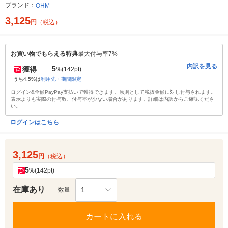
ブランド：
OHM
3,125
円
（税込）
お買い物でもらえる特典
最大付与率7%
内訳を見る
5
獲得
%
(142pt)
うち4.5%は
利用先・期間限定
ログイン&全額PayPay支払いで獲得できます。原則として税抜金額に対し付与されます。
表示よりも実際の付与数、付与率が少ない場合があります。詳細は内訳からご確認くださ
い。
ログインはこちら
3,125
円
（税込）
5
%
(142pt)
在庫あり
1
数量
カートに入れる