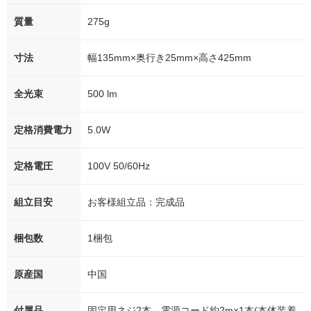
質量
275g
寸法
幅135mm×奥行き25mm×高さ425mm
全光束
500 lm
定格消費電力
5.0W
定格電圧
100V 50/60Hz
組立目安
お客様組立品：完成品
梱包数
1梱包
原産国
中国
付属品
固定用ネジ2本、電源コード約2m×1本(本体装着