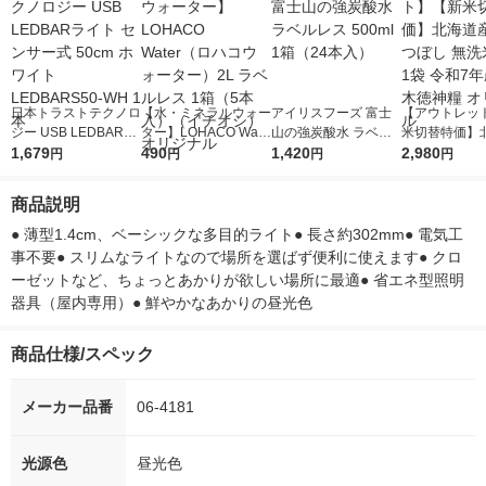
日本トラストテクノロ
【水・ミネラルウォー
アイリスフーズ 富士
【アウトレッ
ジー USB LEDBARラ
ター】LOHACO Wate
山の強炭酸水 ラベル
米切替特価】
イト センサー式 50cm
1,679
r（ロハコウォータ
490
レス 500ml 1箱（24
1,420
ななつぼし 無洗
2,980
円
円
円
円
ホワイト LEDBARS5
ー）2L ラベルレス 1
本入）
g 1袋 令和7年
0-WH 1本
箱（5本入）（イチオ
徳神糧 オリジ
商品説明
シ） オリジナル
● 薄型1.4cm、ベーシックな多目的ライト● 長さ約302mm● 電気工
事不要● スリムなライトなので場所を選ばず便利に使えます● クロ
ーゼットなど、ちょっとあかりが欲しい場所に最適● 省エネ型照明
器具（屋内専用）● 鮮やかなあかりの昼光色
商品仕様/スペック
メーカー品番
06-4181
光源色
昼光色