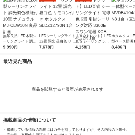
無印良品 LED木製シ
LEDシーリングライト
【アウトレット】LED
ホタルクス L
ーリングライト 調光
12畳 調光 昼白色 リモ
直管 シーリングライ
型ベース照明 M
調色機能付 10畳 ナチ
9,990
コン付き ホタルクス
7,678
ト 電球色 6畳 引掛シ
4,158
104/25N5-N
8,486
円
円
円
円
ュラル MJ-CEW10N
SLDZ12790N 1台
ーリング対応 3300lm
送品）
良品計画
スワン電器 KCE-412
最近見た商品
BK 1台
商品を閲覧すると履歴が表示されます
掲載商品の情報について
・
掲載している情報の精度には万全を期しておりますが、その内容の正確性、