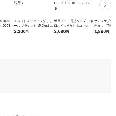
ule Air
エルゴトロン クイックリリ
延長コード 電源タップ 10個
サンワサプライ
D07321
ース ブラケット 15.9kgまで
口スイッチ無しホコリシャ
全タップ TAP-T
VESA規格対応 60-589-060
ッター付固定＆吊下可能2m
個
3,200
2,080
1,890
円
円
円
1個（直送品）
ブラック ECT-0102BK エレ
コム 1個