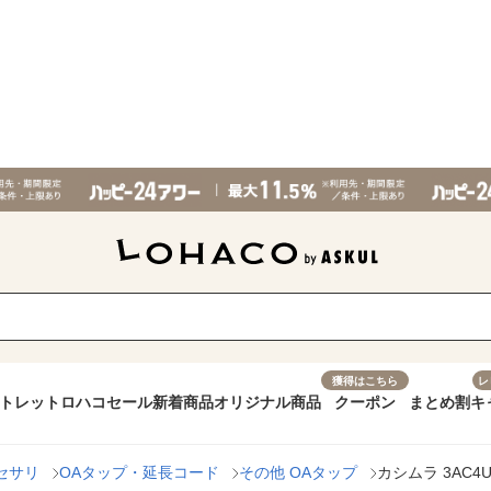
獲得はこちら
レ
トレット
ロハコセール
新着商品
オリジナル商品
クーポン
まとめ割
キ
セサリ
OAタップ・延長コード
その他 OAタップ
カシムラ 3AC4U