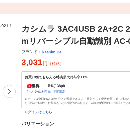
カシムラ 3AC4USB 2A+2C 2
mリバーシブル自動識別 AC-0
ブランド：
Kashimura
3,031
円
（税込）
お買い物でもらえる特典
最大付与率11%
5
獲得
%
(138pt)
うち4.5%は
利用先・期間限定
ログイン&全額PayPay支払いで獲得できます。原則として税抜金額に対し付与
も実際の付与数、付与率が少ない場合があります。詳細は内訳からご確認くださ
ログインはこちら
バリエーション