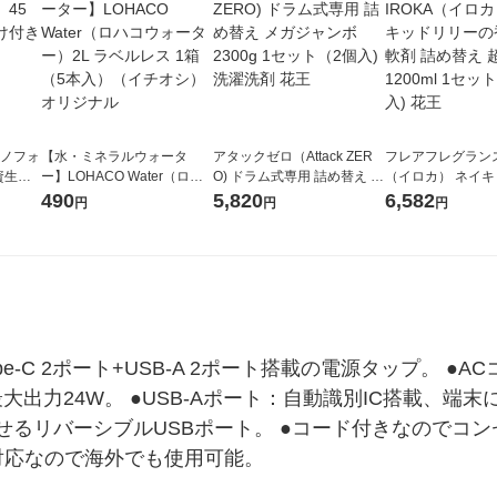
ラノフォ
【水・ミネラルウォータ
アタックゼロ（Attack ZER
フレアフレグランス 
資生
ー】LOHACO Water（ロハ
O) ドラム式専用 詰め替え メ
（イロカ） ネイ
コウォーター）2L ラベルレ
ガジャンボ 2300g 1セット
ーの香り 柔軟剤 
490
5,820
6,582
円
円
円
ス 1箱（5本入）（イチオ
（2個入) 洗濯洗剤 花王
特大 1200ml 1
シ） オリジナル
入) 花王
pe-C 2ポート+USB-A 2ポート搭載の電源タップ。 ●
最大出力24W。 ●USB-Aポート：自動識別IC搭載、端末
せるリバーシブルUSBポート。 ●コード付きなのでコ
0V対応なので海外でも使用可能。