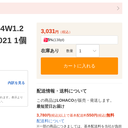
4W1.2
3,031
円
（税込）
21 1個
5
%
(138pt)
在庫あり
1
数量
カートに入れる
内訳を見る
配送情報・送料について
されます。表示より
この商品は
LOHACO
が販売・発送します。
い。
最短翌日お届け
3,780
550
無料
円
(税込)以上で基本配送料
円
(税込)
配送料について
※
一部の商品につきましては、基本配送料を当社が負担