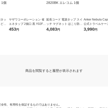
源タッ
ヤザワコーポレーション 省
延長コード 電源タップ スイ
Anker Nebula Caps
けどめ
エネタップ 2個口 黒 Y02FU
ッチ マグネット ほこり防止
公式トラベルケース 
m/ホ
210BK 1個
シャッター 6個口 2.0m 黒 E
11 1個
453
4,083
3,990
円
円
円
N2-1
CT-2820BK エレコム 1個
商品を閲覧すると履歴が表示されます
安全性、有用性を保証するものではありません。