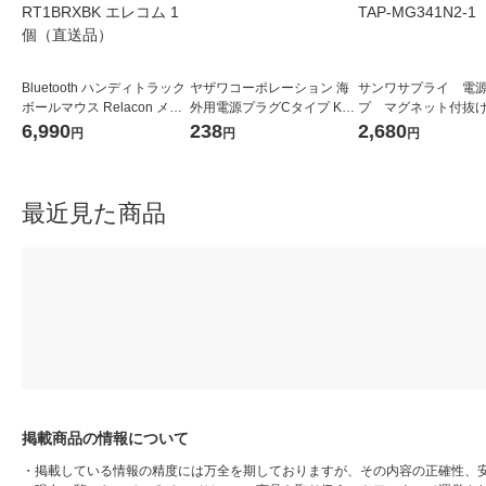
Bluetooth ハンディトラック
ヤザワコーポレーション 海
サンワサプライ 電
ボールマウス Relacon メデ
外用電源プラグCタイプ KP3
プ マグネット付抜
ィアコントロールボタン M-
1個
タップ 3P式/4個口/1
6,990
238
2,680
円
円
円
RT1BRXBK エレコム 1個
ワイト TAP-MG341
（直送品）
1個
最近見た商品
掲載商品の情報について
・
掲載している情報の精度には万全を期しておりますが、その内容の正確性、