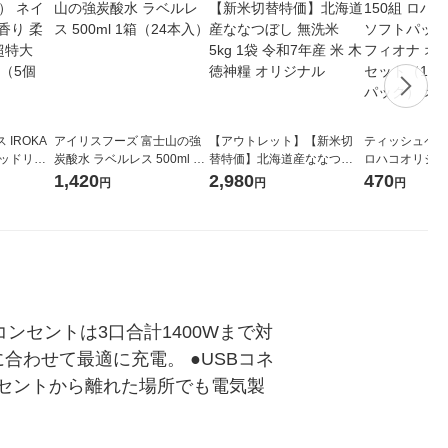
IROKA
アイリスフーズ 富士山の強
【アウトレット】【新米切
ティッシュペーパ
キッドリリ
炭酸水 ラベルレス 500ml 1
替特価】北海道産ななつぼ
ロハコオリジナ
詰め替え 超
箱（24本入）
し 無洗米 5kg 1袋 令和7年産
ックティッシュ
1,420
2,980
470
円
円
円
セット（5個
米 木徳神糧 オリジナル
リジナル 1セ
5個入×2パック
ル
ACコンセントは3口合計1400Wまで対
に合わせて最適に充電。 ●USBコネ
ンセントから離れた場所でも電気製