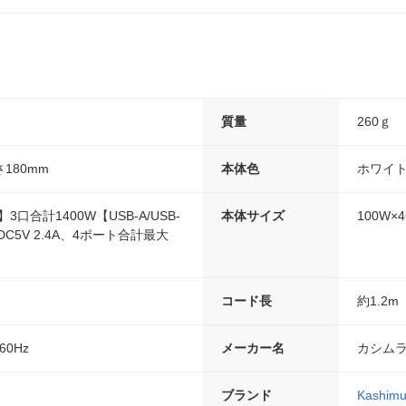
質量
260ｇ
さ180mm
本体色
ホワイ
口合計1400W【USB-A/USB-
本体サイズ
100W×
C5V 2.4A、4ポート合計最大
コード長
約1.2m
/60Hz
メーカー名
カシム
ブランド
Kashimu