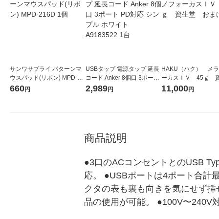
サンワサプライ パターンマ
USBタップ 電源タップ 延長
HAKU（ハク） メ
ウスパッド(リボン) MPD-21
コード Anker 8個口 3ポート
ーカスＩＶ 45ｇ 
6D 1個
PD対応 シンプル ホワイト A
堂 おまけ付き
660
2,989
11,000
円
円
円
9183522 1台
商品説明
●3口のACコンセントとのUSB Ty
応。 ●USBポートは4ポート合計
クタの表も裏も向きを気にせず挿
品の使用が可能。 ●100V〜24