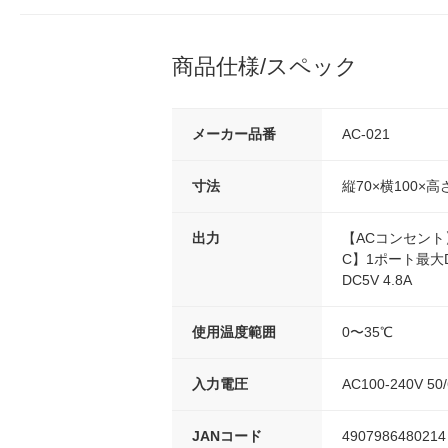
商品仕様/スペック
メーカー品番
AC-021
寸法
縦70×横100×高
出力
【ACコンセント】3
C】1ポート最大D
DC5V 4.8A
使用温度範囲
0〜35℃
入力電圧
AC100-240V 50
JANコード
4907986480214