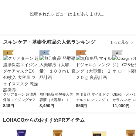
投稿されたレビューはまだありません。
スキンケア・基礎化粧品の人気ランキング
もっと見る
1
2
3
4
クリアターン 超濃厚
無印良品 発酵導入美
無印良品 マイルドジ
Obagi（オバジ
保湿エイジングケアマ
容液（大容量） １０
ェルクレンジング（大
セラム ネオ 
スクEX 40枚入 大容量
848
０ｍＬ 良品計画
3,490
容量） ２２０ｇ 良品
850
薬
11,000
円
円
円
円
フェイスマスク 乾燥
計画
高保湿
LOHACOからのおすすめPRアイテム