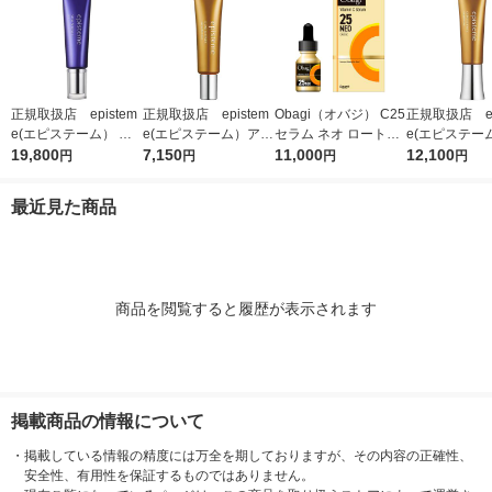
正規取扱店 epistem
正規取扱店 epistem
Obagi（オバジ） C25
正規取扱店 ep
e(エピステーム） ス
e(エピステーム）アイ
セラム ネオ ロート製
e(エピステー
テムサイエンスアイ 1
19,800
パーフェクトショット
7,150
薬
11,000
パーフェクト
12,100
円
円
円
円
8g アイクリーム
b 9g アイクリーム
b 18g ア
最近見た商品
商品を閲覧すると履歴が表示されます
掲載商品の情報について
・
掲載している情報の精度には万全を期しておりますが、その内容の正確性、
安全性、有用性を保証するものではありません。