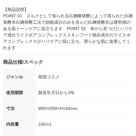
【商品説明】

POINT 01　ヌルクとして知られる白麹菌発酵によって得られた白麹
発酵水白麹発酵工法で効能成分のみを含んだ白麹発酵水は透明感の
ある肌トーンケアに役立ちます　POINT 02　米から見つけたハリケ
ア成分ライスポアコンプレックススキンフード独自成分のライスポ
アコンプレックスがハリケアに役に立ち、滑らかな肌に改善してく
れます
商品仕様/スペック
ジャンル
韓国コスメ
使用期限
製造年月日から3年
寸法
W50×D50×H140mm
内容量
160ｍL