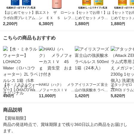
【はじめてセット】肌
エスト ザ ローショ
【セットでお得！】は
【セットでお
ラボ白潤プレミアム薬
ン ＥＸ Ｓ レフィ
じめてセット メラノC
じめてセット
用浸透美白化粧水＋乳
2,200
ル うるおって明るく
6,380
C薬用しみ対策美白化
1,880
C薬用しみ対
1,880
円
円
円
円
液
透明感のある肌になり
粧水しっとり＋乳液
粧水＋乳液
たい方 130ml
こちらの商品もおすすめ
【水・ミネラルウォー
HAKU（ハク） メラ
アイリスフーズ 富士
アタックゼロ（A
ター】LOHACO Wate
ノフォーカスＩＶ 4
山の強炭酸水 ラベル
ZERO) ドラ
r（ロハコウォータ
490
5ｇ 資生堂 おまけ
11,000
レス 500ml 1箱（24
1,420
詰め替え メガ
5,820
円
円
円
円
ー）2L ラベルレス 1
付き
本入）
ボ 2300g 1
箱（5本入）（イチオ
個入) 洗濯洗剤
商品説明
シ） オリジナル
【賞味期限】

商品の発送時点で、賞味期限まで残り360日以上の商品をお届けし
ます。
