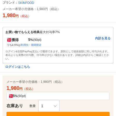
ブランド：
SKINFOOD
メーカー希望小売価格：
1,980円（税込）
1,980
円
（税込）
お買い物でもらえる特典
最大付与率7%
内訳を見る
5
獲得
%
(90pt)
うち4.5%は
利用先・期間限定
ログイン&全額PayPay支払いで獲得できます。原則として税抜金額に対し付与されます。
表示よりも実際の付与数、付与率が少ない場合があります。詳細は内訳からご確認くださ
い。
ログインはこちら
メーカー希望小売価格：
1,980円（税込）
1,980
円
（税込）
5
%
(90pt)
在庫あり
1
数量