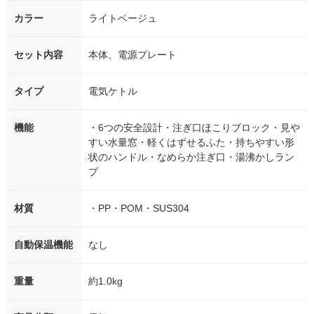
カラー
ライトベージュ
セット内容
本体、電源プレート
タイプ
電気ケトル
機能
・6つの安全設計・注ぎ口ほこりブロック・見や
すい水量窓・軽くはずせるふた・持ちやすい形
状のハンドル・なめらか注ぎ口・湯沸かしラン
プ
材質
・PP・POM・SUS304
自動保温機能
なし
重量
約1.0kg