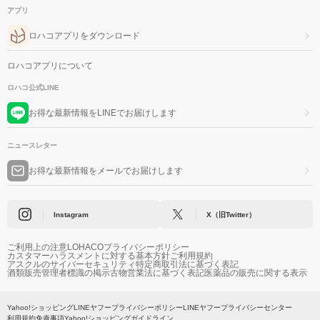
アプリ
ロハコアプリをダウンロード
ロハコアプリについて
ロハコ公式LINE
お得な最新情報をLINEでお届けします
ニュースレター
お得な最新情報をメールでお届けします
Instagram
X（旧Twitter）
ご利用上の注意
LOHACOプライバシーポリシー
カスタマーハラスメントに対する基本方針
ご利用規約
アスクルのサイバーセキュリティ
特定商取引法に基づく表記
酒類販売管理者標識の掲示
古物営業法に基づく表記
医薬品の販売に関する表示
Yahoo!ショッピング
LINEヤフープライバシーポリシー
LINEヤフープライバシーセンター
利用規約
免責事項
Yahoo!ショッピングガイドライン