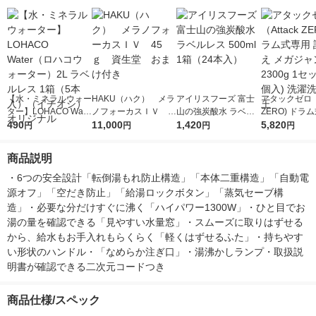
【水・ミネラルウォー
HAKU（ハク） メラ
アイリスフーズ 富士
アタックゼロ（A
ター】LOHACO Wate
ノフォーカスＩＶ 4
山の強炭酸水 ラベル
ZERO) ドラ
r（ロハコウォータ
490
5ｇ 資生堂 おまけ
11,000
レス 500ml 1箱（24
1,420
詰め替え メガ
5,820
円
円
円
円
ー）2L ラベルレス 1
付き
本入）
ボ 2300g 1
箱（5本入）（イチオ
個入) 洗濯洗剤
商品説明
シ） オリジナル
・6つの安全設計「転倒湯もれ防止構造」「本体二重構造」「自動電
源オフ」「空だき防止」「給湯ロックボタン」「蒸気セーブ構
造」・必要な分だけすぐに沸く「ハイパワー1300W」・ひと目でお
湯の量を確認できる「見やすい水量窓」・スムーズに取りはずせる
から、給水もお手入れもらくらく「軽くはずせるふた」・持ちやす
い形状のハンドル・「なめらか注ぎ口」・湯沸かしランプ・取扱説
明書が確認できる二次元コードつき
商品仕様/スペック