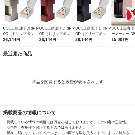
UCC上島珈琲 DRIP P
UCC上島珈琲 DRIP P
UCC上島珈琲 DRIP P
UCC上島珈琲
OD（ドリップポッ
OD（ドリップポッ
OD（ドリップポッ
ーメーカー DRI
ド）YOUBI（ヨウ
26,144
ド）YOUBI（ヨウ
26,144
ド）YOUBI（ヨウ
26,144
D（ドリップ
15,007
円
円
円
円
ビ）スチームホワイト
ビ）ラッカーレッド 8
ビ）ブラック 890352
DP3アッシュ
890350 1台 テイステ
90351 1台 テイスティ
1台 テイスティングキ
+カプセル（
最近見た商品
ィングキット付
ングキット付
ット付
ルブレンド、
レンド） 限定
商品を閲覧すると履歴が表示されます
掲載商品の情報について
・
掲載している情報の精度には万全を期しておりますが、その内容の正確性、
安全性、有用性を保証するものではありません。
・
現在ご覧になっているページは、この商品を取り扱うストアによって運営さ