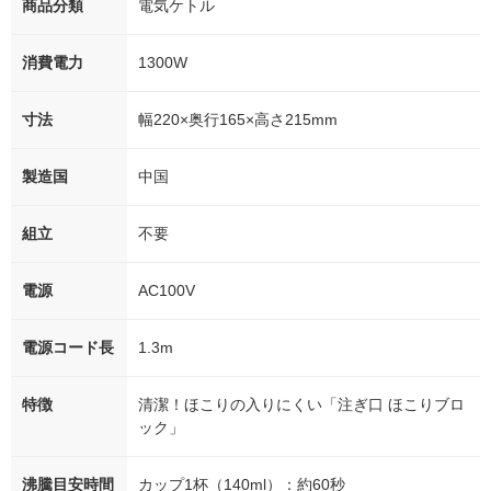
商品分類
電気ケトル
消費電力
1300W
寸法
幅220×奥行165×高さ215mm
製造国
中国
組立
不要
電源
AC100V
電源コード長
1.3m
特徴
清潔！ほこりの入りにくい「注ぎ口 ほこりブロ
ック」
沸騰目安時間
カップ1杯（140ml）：約60秒