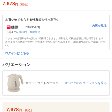
7,678
円
（税込）
お買い物でもらえる特典
最大付与率7%
内訳を見る
5
獲得
%
(351pt)
うち4.5%は
利用先・期間限定
ログイン&全額PayPay支払いで獲得できます。原則として税抜金額に対し付与されます。
表示よりも実際の付与数、付与率が少ない場合があります。詳細は内訳からご確認くださ
い。
ログインはこちら
バリエーション
カラー：
ライトベージュ
すべてのバリエーションを見る
7,678
円
（税込）