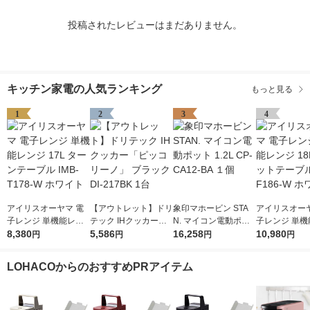
投稿されたレビューはまだありません。
キッチン家電の人気ランキング
もっと見る
1
2
3
4
アイリスオーヤマ 電
【アウトレット】ドリ
象印マホービン STA
アイリスオーヤ
子レンジ 単機能レン
テック IHクッカー
N. マイコン電動ポッ
子レンジ 単機
ジ 17L ターンテーブ
8,380
「ピッコリーノ」 ブ
5,586
ト 1.2L CP-CA12-BA
16,258
ジ 18L フラ
10,980
円
円
円
円
ル IMB-T178-W ホワ
ラック DI-217BK 1台
１個
ブル IMB-F18
イト
ワイト
LOHACOからのおすすめPRアイテム