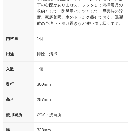
下の心配がありません。フタをして清掃用品の
収納として、防災用バケツとして、災害時の貯
蓄、家庭菜園、車のトランク載せておく、洗濯
前の予洗い・浸け置きなど使い道は様々です。
内容量
1個
用途
掃除、清掃
入数
1個
奥行
300mm
高さ
257mm
使用場所
浴室・洗面所
幅
328mm