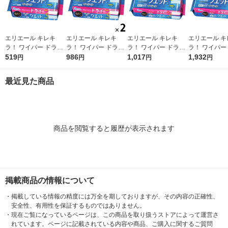
エリエール キレキ
エリエール キレキ
エリエール キレキ
エリエール キ
ラ！ ワイパー ドライ
ラ！ ワイパー ドライ
ラ！ ワイパー ドライ
ラ！ ワイパー
×ウエットシート 1パ
519
×ウエットシート 1セ
986
×ウエットシート 1パ
1,017
×ウエットシー
1,932
円
円
円
円
ック（16枚入） 大王
ット（16枚入×2パッ
ック（32枚入） 大王
ット（32枚入
製紙
ク） 大王製紙
製紙
ク） 大王製紙
最近見た商品
商品を閲覧すると履歴が表示されます
掲載商品の情報について
・
掲載している情報の精度には万全を期しておりますが、その内容の正確性、
安全性、有用性を保証するものではありません。
・
現在ご覧になっているページは、この商品を取り扱うストアによって運営さ
れています。ページに記載されている内容や商品、ご購入に関するご質問