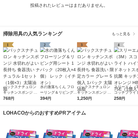
投稿されたレビューはまだありません。
掃除用具の人気ランキング
もっと見る
1
2
3
4
パックスナチュロン
水の激落ちくん フロ
パックスナチュロン
スリーエム（
キッチンスポンジ 水
ーリング＆リビング用
キッチンスポンジ 水
コッチブライト
切れがよい 長持ち 食
768
シート 1パック（20枚
394
切れがよい 長持ち 食
1,250
ブリッドネッ
258
円
円
円
円
器洗い ナチュラル 1
入×4個） レック（イ
器洗い 限定カラー グ
ジ 抗菌 キッチ
セット（1個×3）太陽
チオシ）
レー 5個入 1パック 太
オレンジ HBNT
LOHACOからのおすすめPRアイテム
油脂
陽油脂
（1個入）