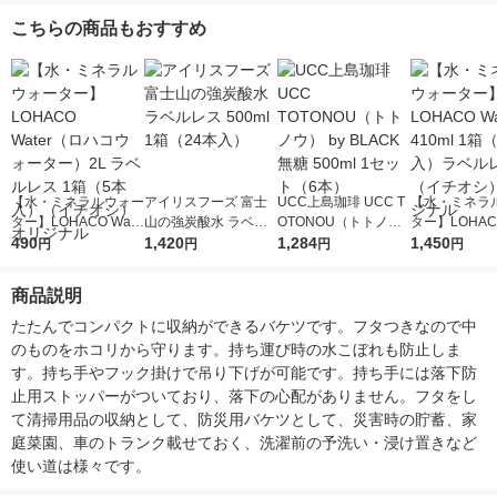
こちらの商品もおすすめ
【水・ミネラルウォー
アイリスフーズ 富士
UCC上島珈琲 UCC T
【水・ミネラ
ター】LOHACO Wate
山の強炭酸水 ラベル
OTONOU（トトノ
ター】LOHACO
r（ロハコウォータ
490
レス 500ml 1箱（24
1,420
ウ） by BLACK無糖 5
1,284
r 410ml 1箱
1,450
円
円
円
円
ー）2L ラベルレス 1
本入）
00ml 1セット（6本）
入）ラベルレ
箱（5本入）（イチオ
オシ） オリジ
商品説明
シ） オリジナル
たたんでコンパクトに収納ができるバケツです。フタつきなので中
のものをホコリから守ります。持ち運び時の水こぼれも防止しま
す。持ち手やフック掛けで吊り下げが可能です。持ち手には落下防
止用ストッパーがついており、落下の心配がありません。フタをし
て清掃用品の収納として、防災用バケツとして、災害時の貯蓄、家
庭菜園、車のトランク載せておく、洗濯前の予洗い・浸け置きなど
使い道は様々です。