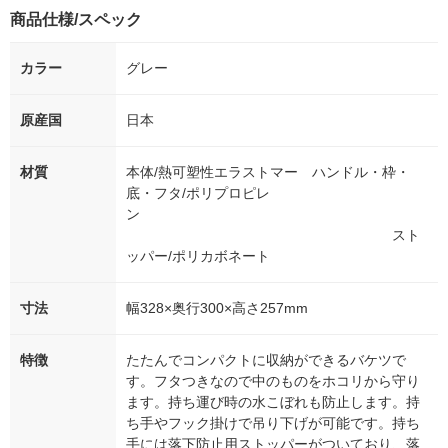
商品仕様/スペック
カラー
グレー
原産国
日本
材質
本体/熱可塑性エラストマー ハンドル・枠・
底・フタ/ポリプロピレ
ン
スト
ッパー/ポリカボネート
寸法
幅328×奥行300×高さ257mm
特徴
たたんでコンパクトに収納ができるバケツで
す。フタつきなので中のものをホコリから守り
ます。持ち運び時の水こぼれも防止します。持
ち手やフック掛けで吊り下げが可能です。持ち
手には落下防止用ストッパーがついており、落