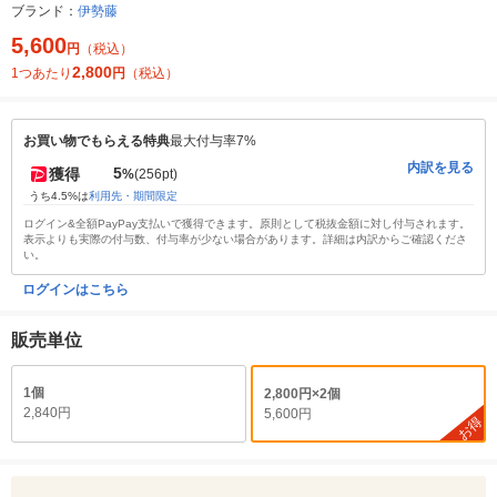
ブランド：
伊勢藤
5,600
円
（税込）
2,800
1つあたり
円
（税込）
お買い物でもらえる特典
最大付与率7%
内訳を見る
5
獲得
%
(256pt)
うち4.5%は
利用先・期間限定
ログイン&全額PayPay支払いで獲得できます。原則として税抜金額に対し付与されます。
表示よりも実際の付与数、付与率が少ない場合があります。詳細は内訳からご確認くださ
い。
ログインはこちら
販売単位
1個
2,800円×2個
2,840円
5,600円
お得