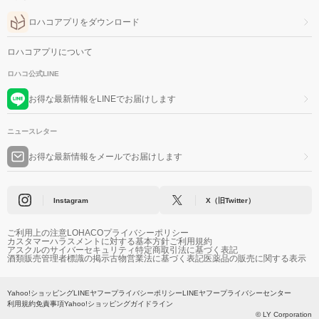
ロハコアプリをダウンロード
ロハコアプリについて
ロハコ公式LINE
お得な最新情報をLINEでお届けします
ニュースレター
お得な最新情報をメールでお届けします
Instagram
X（旧Twitter）
ご利用上の注意
LOHACOプライバシーポリシー
カスタマーハラスメントに対する基本方針
ご利用規約
アスクルのサイバーセキュリティ
特定商取引法に基づく表記
酒類販売管理者標識の掲示
古物営業法に基づく表記
医薬品の販売に関する表示
Yahoo!ショッピング
LINEヤフープライバシーポリシー
LINEヤフープライバシーセンター
利用規約
免責事項
Yahoo!ショッピングガイドライン
© LY Corporation