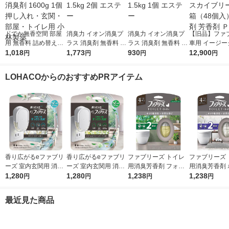
ドでか無香空間 部屋
消臭力 イオン消臭プ
消臭力 イオン消臭プ
【旧品】ファ
用 無香料 詰め替え用
ラス 消臭剤 無香料 詰
ラス 消臭剤 無香料 詰
車用 イージー
消臭ビーズ 消臭剤 16
1,018
め替え 特大 1.5kg 2個
1,773
め替え 特大 1.5kg 1個
930
プ 業務用 ス
12,900
円
円
円
円
00g 1個 押し入れ・玄
エステー
エステー
ーズ 2箱（4
関・部屋・トイレ用
臭剤 芳香剤 
LOHACOからのおすすめPRアイテム
小林製薬
香り広がるeファブリ
香り広がるeファブリ
ファブリーズ トイレ
ファブリーズ 
ーズ 室内玄関用 消臭
ーズ 室内玄関用 消臭
用消臭芳香剤 フォレ
用消臭芳香剤 
芳香剤 ホワイトリリ
1,280
芳香剤 すずらん＆グ
1,280
スト＆シダーウッドの
1,238
トムスクの香り 
1,238
円
円
円
円
ー プラグ本体＋付替1
リーンブーケ プラグ
香り 6.3mL 1パック
L 1パック（
回分 1個 P＆G
本体＋付替1回分 1個
（本体+詰替1個） P
1個） P＆G
最近見た商品
P＆G
＆G