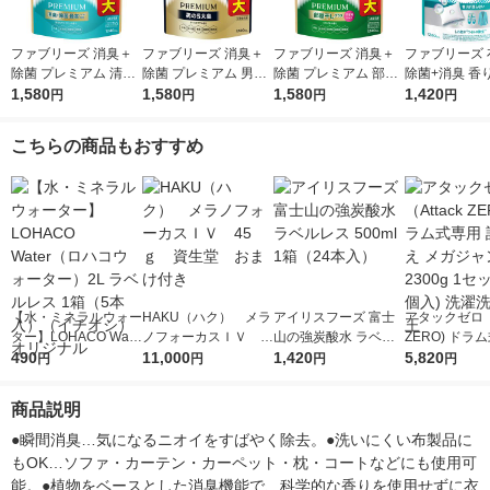
ファブリーズ 消臭＋
ファブリーズ 消臭＋
ファブリーズ 消臭＋
ファブリーズ 
除菌 プレミアム 清潔
除菌 プレミアム 男の
除菌 プレミアム 部屋
除菌+消臭 香
なランドリーの香り
1,580
5大臭クールアクア 詰
1,580
干し おひさまの香り
1,580
ない 詰め替え 
1,420
円
円
円
円
詰め替え 1240mL 1
め替え 1240mL 1個
詰め替え 超特大 1240
80mL 消臭ス
個 P＆Gジャパン合
P＆Gジャパン合同会
mL 1個 消臭スプレー
＆G
こちらの商品もおすすめ
同会社
社
P＆G
【水・ミネラルウォー
HAKU（ハク） メラ
アイリスフーズ 富士
アタックゼロ（A
ター】LOHACO Wate
ノフォーカスＩＶ 4
山の強炭酸水 ラベル
ZERO) ドラ
r（ロハコウォータ
490
5ｇ 資生堂 おまけ
11,000
レス 500ml 1箱（24
1,420
詰め替え メガ
5,820
円
円
円
円
ー）2L ラベルレス 1
付き
本入）
ボ 2300g 1
箱（5本入）（イチオ
個入) 洗濯洗剤
商品説明
シ） オリジナル
●瞬間消臭…気になるニオイをすばやく除去。●洗いにくい布製品に
もOK…ソファ・カーテン・カーペット・枕・コートなどにも使用可
能。●植物をベースとした消臭機能で、科学的な香りを使用せずに衣