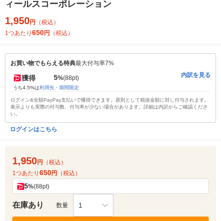
ィールスコーポレーション
1,950
円
（税込）
650
1つあたり
円
（税込）
お買い物でもらえる特典
最大付与率7%
内訳を見る
5
獲得
%
(88pt)
うち4.5%は
利用先・期間限定
ログイン&全額PayPay支払いで獲得できます。原則として税抜金額に対し付与されます。
表示よりも実際の付与数、付与率が少ない場合があります。詳細は内訳からご確認くださ
い。
ログインはこちら
1,950
円
（税込）
650
1つあたり
円
（税込）
5
%
(88pt)
在庫あり
1
数量