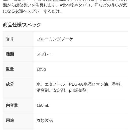
類から嫌な臭いを消臭します。●食べ物やタバコ、汗などの臭いが気
になる衣類へスプレーするだけ。
商品仕様/スペック
香り
ブルーミングブーケ
種類
スプレー
重量
185g
成分
水、エタノール、PEG-60水添ヒマシ油、香料、
消臭剤、安定剤、pH調整剤
内容量
150mL
用途
衣類製品