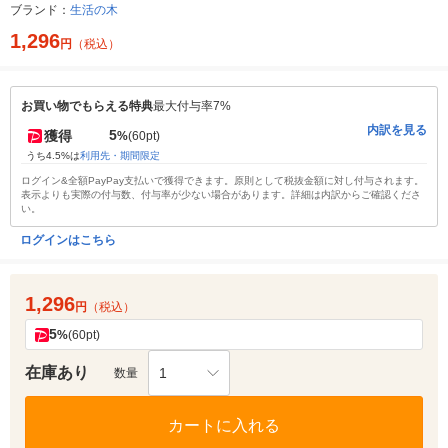
ブランド：
生活の木
1,296
円
（税込）
お買い物でもらえる特典
最大付与率7%
内訳を見る
5
獲得
%
(60pt)
うち4.5%は
利用先・期間限定
ログイン&全額PayPay支払いで獲得できます。原則として税抜金額に対し付与されます。
表示よりも実際の付与数、付与率が少ない場合があります。詳細は内訳からご確認くださ
い。
ログインはこちら
1,296
円
（税込）
5
%
(60pt)
在庫あり
1
数量
カートに入れる