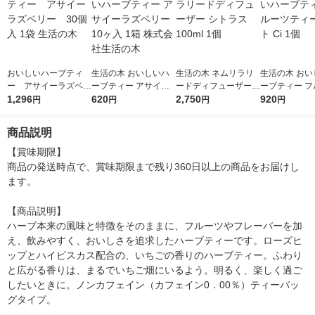
おいしいハーブティ
生活の木 おいしいハ
生活の木 ネムリラリ
生活の木 おい
ー アサイーラズベリ
ーブティー アサイー
ードディフューザー
ーブティー フ
ー 30個入 1袋 生活
1,296
ラズベリー 10ヶ入 1
620
2,750
シトラス 100ml 1個
ティーセット C
920
円
円
円
円
の木
箱 株式会社生活の木
商品説明
【賞味期限】

商品の発送時点で、賞味期限まで残り360日以上の商品をお届けし
ます。

【商品説明】

ハーブ本来の風味と特徴をそのままに、フルーツやフレーバーを加
え、飲みやすく、おいしさを追求したハーブティーです。ローズヒ
ップとハイビスカス配合の、いちごの香りのハーブティー。ふわり
と広がる香りは、まるでいちご畑にいるよう。明るく、楽しく過ご
したいときに。ノンカフェイン（カフェイン0．00％）ティーバッ
グタイプ。