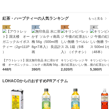
紅茶・ハーブティーの人気ランキング
もっと見る
1
2
3
4
【アウトレット】国太
無印良品 水に溶かす
キリンビバレッジ 午
キリンビバレッ
楼 オーガニックルイ
ソルティ南高梅 56g
後の紅茶おいしい無糖
後の紅茶おい
ボスティー（2g×111P
448
（500ml用8g×7本
390
ラベルレス 2L 1箱（9
2,020
ラベルレス 500
5,380
円
円
円
円
）
入） 良品計画
本入）（イチオシ）
ット（48本）
LOHACOからのおすすめPRアイテム