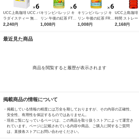
UCC上島珈琲 UCC パ
キリンビバレッジ キ
キリンビバレッジ キ
UCC上島珈琲
ラダイスティー 無糖
リン 午後の紅茶 FTUI
リン 午後の紅茶 FRUI
時間 ストレー
1000ml 1箱（6本入）
2,240
TS ＆ ICE TEA （フ
1,008
TS ＆ ICE TEA （フ
1,008
ー 無糖 900ml
2,168
円
円
円
円
ルーツ＆アイスティ
ルーツ＆アイスティ
2本入）
ー） 白ぶどうとレモ
ー） オレンジとグレ
最近見た商品
ン 500ml 1セット（6
ープフルーツ 500ml 1
本）
セット（6本）
商品を閲覧すると履歴が表示されます
掲載商品の情報について
・
掲載している情報の精度には万全を期しておりますが、その内容の正確性、
安全性、有用性を保証するものではありません。
・
現在ご覧になっているページは、この商品を取り扱うストアによって運営さ
れています。ページに記載されている内容や商品、ご購入に関するご質問
は、直接各ストアにお問い合わせください。